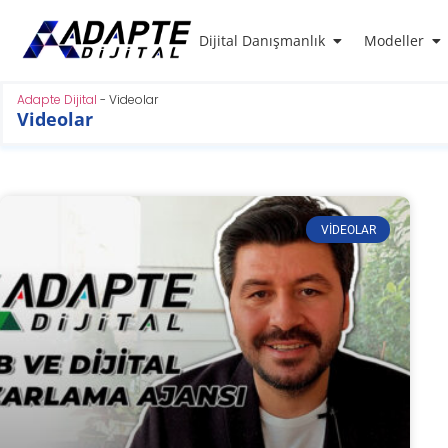
Dijital Danışmanlık
Modeller
Adapte Dijital
-
Videolar
Videolar
VIDEOLAR