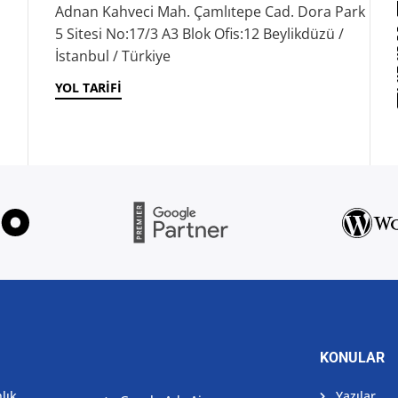
Adnan Kahveci Mah. Çamlıtepe Cad. Dora Park
5 Sitesi No:17/3 A3 Blok Ofis:12 Beylikdüzü /
İstanbul / Türkiye
YOL TARIFI
KONULAR
lık
Yazılar