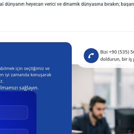
tal dünyanın heyecan verici ve dinamik dünyasına bırakın; başarıy
Bizi +90 (535) 
doldurun, bir iş
bilmek için seçtiğimiz ve
z en iyi zamanda konuşarak
z.
olmamızı sağlayın.