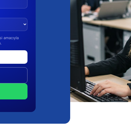
esi amacıyla
.