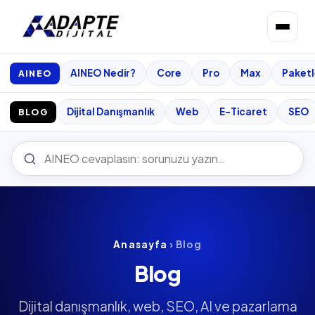
AINEO Nedir?
Core
Pro
Max
Paketl
AINEO
Dijital Danışmanlık
Web
E-Ticaret
SEO
BLOG
Anasayfa
› Blog
Blog
Dijital danışmanlık, web, SEO, AI ve pazarlama