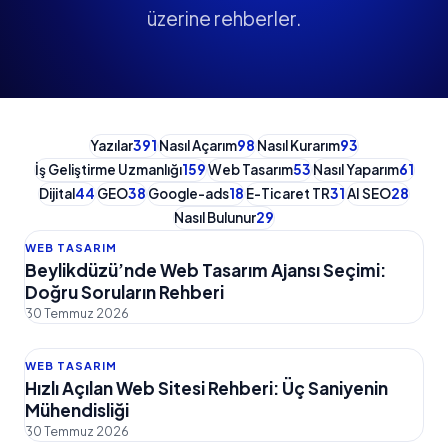
üzerine rehberler.
Yazılar
391
Nasıl Açarım
98
Nasıl Kurarım
93
İş Geliştirme Uzmanlığı
159
Web Tasarım
53
Nasıl Yaparım
61
Dijital
44
GEO
38
Google-ads
18
E-Ticaret TR
31
AI SEO
28
Nasıl Bulunur
29
WEB TASARIM
Beylikdüzü’nde Web Tasarım Ajansı Seçimi:
Doğru Soruların Rehberi
30 Temmuz 2026
WEB TASARIM
Hızlı Açılan Web Sitesi Rehberi: Üç Saniyenin
Mühendisliği
30 Temmuz 2026