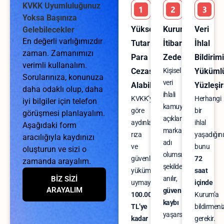
KVKK Uyumluluğunuz
Yoksa Başınıza
Yüksek
Kurumsal
Veri
Gelebilecekler
En değerli varlığımızdır
Tutarlarla
İtibarınız
İhlal
zaman. Zamanımızı
Para
Zedelenebilir
Bildirim
verimli kullanalım.
Cezası
Kişisel
Yükümlü
Sorularınıza, konunuza
veri
Alabilirsiniz
Yüzleşir
daha odaklı olup, daha
ihlali
KVKK’ya
Herhangi
iyi bilgiler için telefon
kamuya
göre
bir
görüşmesi planlayalım.
açıklandığında
aydınlatma,
ihlal
Aşağıdaki form
markanızın
rıza
yaşadığın
aracılığıyla kaydınızı
adı
ve
bunu
oluşturun ve sizi o
olumsuz
güvenlik
72
zamanda arayalım.
şekilde
yükümlülüklerine
saat
BİZ SİZİ
anılır,
uymayanlara
içinde
ARAYALIM
güven
100.000
Kurum’a
kaybı
TL’ye
bildirmeni
yaşarsınız.
kadar
gerekir.