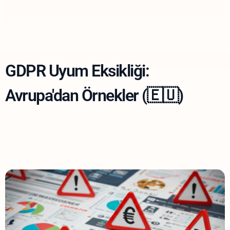
GDPR Uyum Eksikliği:
Avrupa'dan Örnekler (🇪🇺)