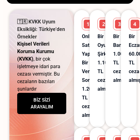
🇹🇷 KVKK Uyum
Eksikliği: Türkiye'den
Online
Bir
Bir
Bir
Örnekler
Kişisel Verileri
Satış
Oyun
Banka:
Ecza
Koruma Kurumu
Yapan
Şirketi:
1.000.000
60.0
(KVKK)
, bir çok
Bir
1.100.000
TL
TL
işletmeye idari para
Veri
TL
ceza
ceza
cezası vermiştir.
Bu
Sorumlusu:
ceza
almıştır.
almış
cezaların bazıları
şunlardır
1.200.000
almıştır.
TL
BİZ SİZİ
ceza
ARAYALIM
almıştır.