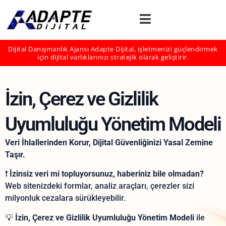
Dijital Danışmanlık Ajansı Adapte Dijital, işletmenizi güçlendirmek
için dijital varlıklarınızı stratejik olarak geliştirir.
İzin, Çerez ve Gizlilik
Uyumluluğu Yönetim Modeli
Veri İhlallerinden Korur, Dijital Güvenliğinizi Yasal Zemine
Taşır.
❗
İzinsiz veri mi topluyorsunuz, haberiniz bile olmadan?
Web sitenizdeki formlar, analiz araçları, çerezler sizi
milyonluk cezalara sürükleyebilir.
💡
İzin, Çerez ve Gizlilik Uyumluluğu Yönetim Modeli
ile