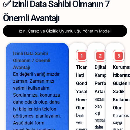
✅ İzinli Data Sahibi Olmanın 7
Önemli Avantajı
İzin, Çerez ve Gizlilik Uyumluluğu Yönetim Modeli
İzinli Data Sahibi
Olmanın 7 Önemli
Ticari
Dijital
Kurums
Avantajı
En değerli varlığımızdır
İleti
Kampanyalarınız
İtibarını
zaman. Zamanımızı
Gönderiminde
Performansı
Güçlenir
verimli kullanalım.
Yasal
Artar
Sadık
Sorularınıza, konunuza
Güvenceniz
Rızası
Kullanıc
daha odaklı olup, daha
olan
Olur
Olur
iyi bilgiler için telefon
kişi
görüşmesi planlayalım.
İzinli
Kullanıcıs
mesajlarınıza
Aşağıdaki form
veri
saygı
daha
aracılığıyla kaydınızı
sayesinde
duyan