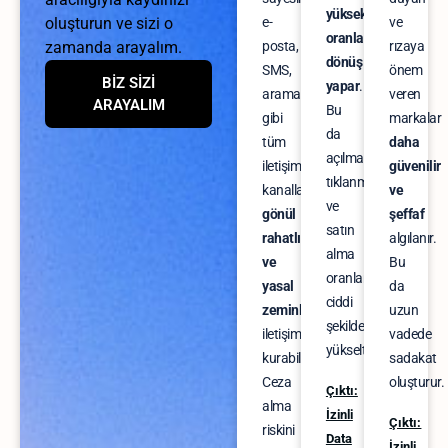
yüksek
oluşturun ve sizi o
e-
ve
oranla
zamanda arayalım.
posta,
rızaya
dönüş
SMS,
önem
BİZ SİZİ
yapar
.
arama
veren
ARAYALIM
Bu
gibi
markalar
da
tüm
daha
açılma,
iletişim
güvenilir
tıklanma
kanallarında
ve
ve
gönül
şeffaf
satın
rahatlığıyla
algılanır.
alma
ve
Bu
oranlarını
yasal
da
ciddi
zeminle
uzun
şekilde
iletişim
vadede
yükseltir.
kurabilirsiniz.
sadakat
Ceza
oluşturur.
Çıktı:
alma
İzinli
Çıktı:
riskini
Data
İzinli