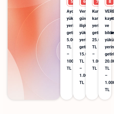
Aydınlatma
Veri
Kurul
VERB
yükümlülüğünün
güvenliğine
kararlarının
kayıt
yerine
ilişkin
yerine
ve
getirilmemesi:
yükümlülüklerin
getirilmeme
bildi
5.000
yerine
25.000
yükü
TL
getirilmemesi:
TL
yeri
–
15.000
–
geti
100.000
TL
1.000.000
20.0
TL
–
TL
TL
1.000.000
–
TL
1.00
TL