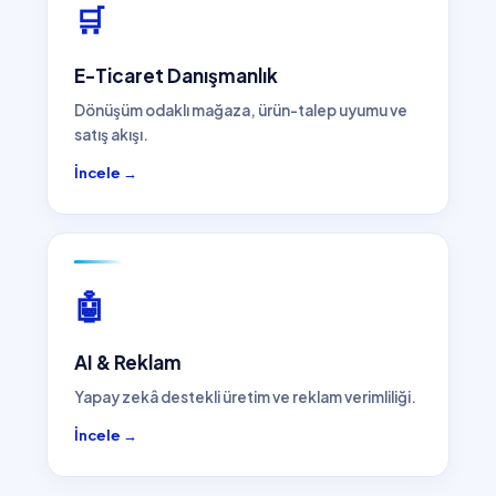
🛒
E-Ticaret Danışmanlık
Dönüşüm odaklı mağaza, ürün-talep uyumu ve
satış akışı.
İncele →
🤖
AI & Reklam
Yapay zekâ destekli üretim ve reklam verimliliği.
İncele →