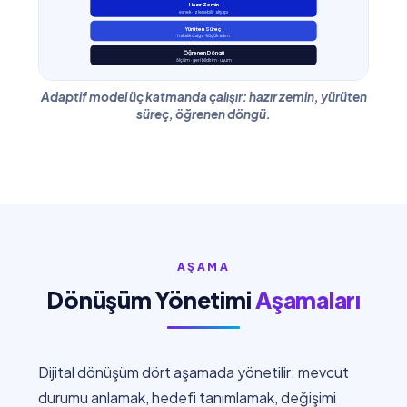
Hazır Zemin
esnek · izlenebilir altyapı
Yürüten Süreç
haftalık dalga · küçük adım
Öğrenen Döngü
ölçüm · geri bildirim · uyum
Adaptif model üç katmanda çalışır: hazır zemin, yürüten
süreç, öğrenen döngü.
AŞAMA
Dönüşüm Yönetimi
Aşamaları
Dijital dönüşüm dört aşamada yönetilir: mevcut
durumu anlamak, hedefi tanımlamak, değişimi