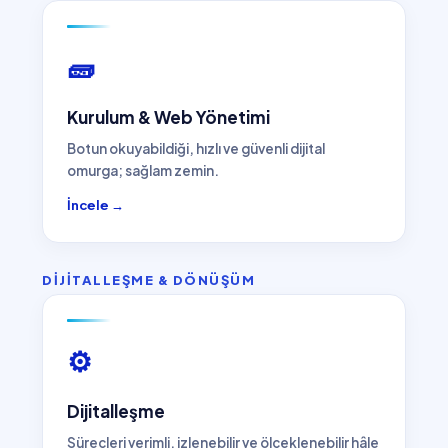
🧱
Kurulum & Web Yönetimi
Botun okuyabildiği, hızlı ve güvenli dijital
omurga; sağlam zemin.
İncele →
DİJİTALLEŞME & DÖNÜŞÜM
⚙️
Dijitalleşme
Süreçleri verimli, izlenebilir ve ölçeklenebilir hâle