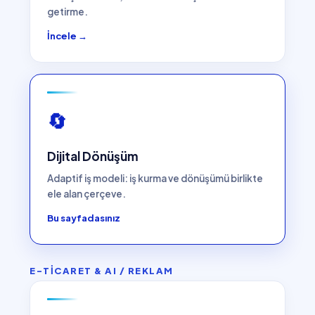
getirme.
İncele →
🔄
Dijital Dönüşüm
Adaptif iş modeli: iş kurma ve dönüşümü birlikte
ele alan çerçeve.
Bu sayfadasınız
E-TİCARET & AI / REKLAM