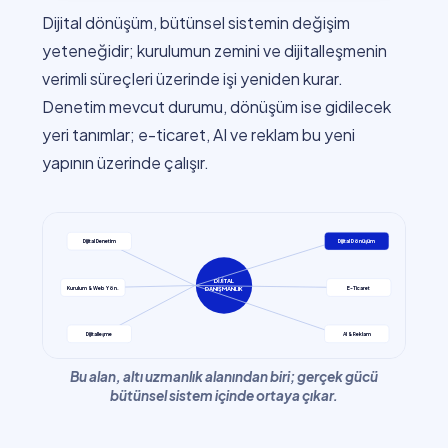
Dijital dönüşüm, bütünsel sistemin değişim
yeteneğidir; kurulumun zemini ve dijitalleşmenin
verimli süreçleri üzerinde işi yeniden kurar.
Denetim mevcut durumu, dönüşüm ise gidilecek
yeri tanımlar; e-ticaret, AI ve reklam bu yeni
yapının üzerinde çalışır.
Dijital Denetim
Dijital Dönüşüm
DİJİTAL
Kurulum & Web Yön.
E-Ticaret
DANIŞMANLIK
Dijitalleşme
AI & Reklam
Bu alan, altı uzmanlık alanından biri; gerçek gücü
bütünsel sistem içinde ortaya çıkar.