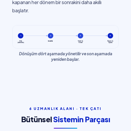
kapanan her dönem bir sonrakini daha akıllı
başlatır.
1
2
3
4
Öğren &
Anla
Hedefle
Yürüt &
(denetim)
Yönet
Uyarla
Dönüşüm dört aşamada yönetilir ve son aşamada
yeniden başlar.
6 UZMANLIK ALANI · TEK ÇATI
Bütünsel
Sistemin Parçası