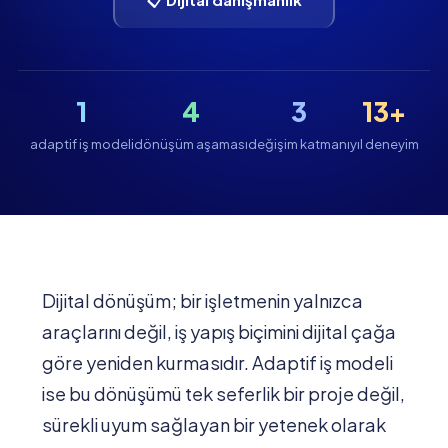
1
4
3
13+
adaptif iş modeli
dönüşüm aşaması
değişim katmanı
yıl deneyim
Dijital dönüşüm; bir işletmenin yalnızca
araçlarını değil, iş yapış biçimini dijital çağa
göre yeniden kurmasıdır. Adaptif iş modeli
ise bu dönüşümü tek seferlik bir proje değil,
sürekli uyum sağlayan bir yetenek olarak