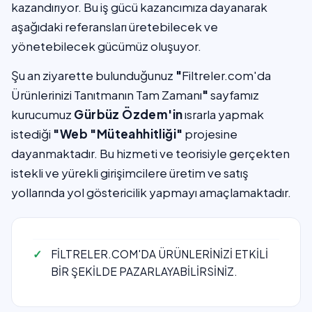
kazandırıyor. Bu iş gücü kazancımıza dayanarak
aşağıdaki referansları üretebilecek ve
yönetebilecek gücümüz oluşuyor.
Şu an ziyarette bulunduğunuz
"
Filtreler.com'da
Ürünlerinizi Tanıtmanın Tam Zamanı
"
sayfamız
kurucumuz
Gürbüz Özdem'in
ısrarla yapmak
istediği
"Web "Müteahhitliği"
projesine
dayanmaktadır. Bu hizmeti ve teorisiyle gerçekten
istekli ve yürekli girişimcilere üretim ve satış
yollarında yol göstericilik yapmayı amaçlamaktadır.
FİLTRELER.COM'DA ÜRÜNLERİNİZİ ETKİLİ
BİR ŞEKİLDE PAZARLAYABİLİRSİNİZ.