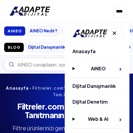
AINEO Nedir?
Core
Pro
Max
Paketl
AINEO
✕
Dijital Danışmanlık
Web
E-Ticaret
SEO
BLOG
Anasayfa
AINEO
Dijital Danışmanlık
Anasayfa
› Filtreler.com'da Ürünlerinizi Tanıtmanın
Tam Zamanı
Dijital Denetim
Filtreler.com'da Ürünlerinizi
Tanıtmanın Tam Zamanı
Web & AI
Filtre ürünlerinizi geniş bir müşteri kitlesine