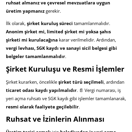
ruhsat almanız ve çevresel mevzuatlara uygun
üretim yapmanız
gerekir.
İlk olarak,
şirket kuruluş süreci
tamamlanmalıdır.
Anonim şirket mi, limited şirket mi yoksa şahıs
şirketi mi kurulacağına
karar verilmelidir. Ardından,
vergi levhası, SGK kaydı ve sanayi sicil belgesi gibi
belgeler tamamlanmalıdır
.
Şirket Kuruluşu ve Resmi İşlemler
Şirket kurarken, öncelikle
şirket türü seçilmeli
, ardından
ticaret odası kaydı yapılmalıdır
. 📄 Vergi numarası, iş
yeri açma ruhsatı ve SGK kaydı gibi işlemler tamamlanarak,
resmi olarak faaliyete geçilebilir
.
Ruhsat ve İzinlerin Alınması
Üretim tesisi açmak
için
belediyeden iş yeri açma