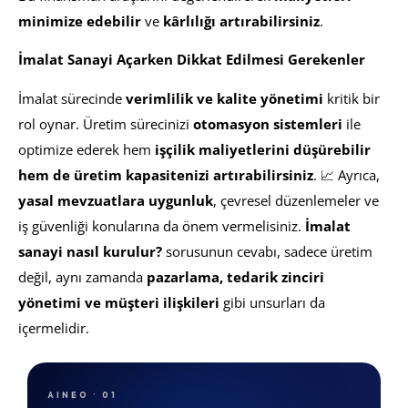
minimize edebilir
ve
kârlılığı artırabilirsiniz
.
İmalat Sanayi Açarken Dikkat Edilmesi Gerekenler
İmalat sürecinde
verimlilik ve kalite yönetimi
kritik bir
rol oynar. Üretim sürecinizi
otomasyon sistemleri
ile
optimize ederek hem
işçilik maliyetlerini düşürebilir
hem de üretim kapasitenizi artırabilirsiniz
. 📈 Ayrıca,
yasal mevzuatlara uygunluk
, çevresel düzenlemeler ve
iş güvenliği konularına da önem vermelisiniz.
İmalat
sanayi nasıl kurulur?
sorusunun cevabı, sadece üretim
değil, aynı zamanda
pazarlama, tedarik zinciri
yönetimi ve müşteri ilişkileri
gibi unsurları da
içermelidir.
AINEO · 01