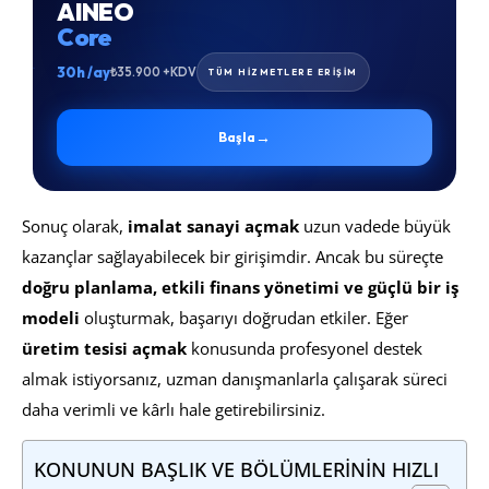
AINEO
Core
30h /ay
₺35.900 +KDV
TÜM HİZMETLERE ERİŞİM
→
Başla
Sonuç olarak,
imalat sanayi açmak
uzun vadede büyük
kazançlar sağlayabilecek bir girişimdir. Ancak bu süreçte
doğru planlama, etkili finans yönetimi ve güçlü bir iş
modeli
oluşturmak, başarıyı doğrudan etkiler. Eğer
üretim tesisi açmak
konusunda profesyonel destek
almak istiyorsanız, uzman danışmanlarla çalışarak süreci
daha verimli ve kârlı hale getirebilirsiniz.
KONUNUN BAŞLIK VE BÖLÜMLERİNİN HIZLI