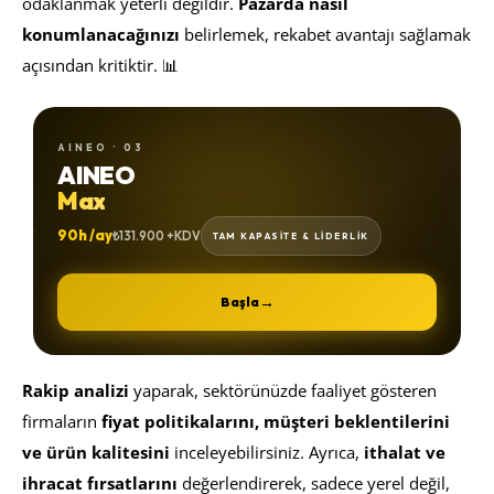
odaklanmak yeterli değildir.
Pazarda nasıl
konumlanacağınızı
belirlemek, rekabet avantajı sağlamak
açısından kritiktir. 📊
AINEO · 03
AINEO
Max
90h /ay
₺131.900 +KDV
TAM KAPASİTE & LİDERLİK
→
Başla
Rakip analizi
yaparak, sektörünüzde faaliyet gösteren
firmaların
fiyat politikalarını, müşteri beklentilerini
ve ürün kalitesini
inceleyebilirsiniz. Ayrıca,
ithalat ve
ihracat fırsatlarını
değerlendirerek, sadece yerel değil,