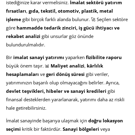
istediğinize karar vermelisiniz.
İmalat sektörü yatırım
fırsatları
,
gıda, tekstil, otomotiv, plastik, metal
işleme
gibi birçok farklı alanda bulunur. 🚀 Seçilen sektöre
göre
hammadde tedarik zinciri, iş gücü ihtiyacı ve
rekabet analizi
gibi unsurlar göz önünde
bulundurulmalıdır.
Bir
imalat sanayi yatırımı
yaparken
fizibilite raporu
büyük önem taşır. 📊
Maliyet analizi
,
kârlılık
hesaplamaları
ve
geri dönüş süresi
gibi veriler,
yatırımınızın başarılı olup olmayacağını belirler. Ayrıca,
devlet teşvikleri, hibeler ve sanayi kredileri
gibi
finansal desteklerden yararlanarak, yatırımı daha az riskli
hale getirebilirsiniz.
İmalat sanayinde başarıya ulaşmak için
doğru lokasyon
seçimi
kritik bir faktördür.
Sanayi bölgeleri
veya