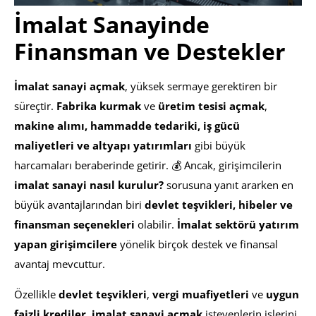
İmalat Sanayinde
Finansman ve Destekler
İmalat sanayi açmak
, yüksek sermaye gerektiren bir
süreçtir.
Fabrika kurmak
ve
üretim tesisi açmak
,
makine alımı, hammadde tedariki, iş gücü
maliyetleri ve altyapı yatırımları
gibi büyük
harcamaları beraberinde getirir. 💰 Ancak, girişimcilerin
imalat sanayi nasıl kurulur?
sorusuna yanıt ararken en
büyük avantajlarından biri
devlet teşvikleri, hibeler ve
finansman seçenekleri
olabilir.
İmalat sektörü yatırım
yapan girişimcilere
yönelik birçok destek ve finansal
avantaj mevcuttur.
Özellikle
devlet teşvikleri
,
vergi muafiyetleri
ve
uygun
faizli krediler
,
imalat sanayi açmak
isteyenlerin işlerini