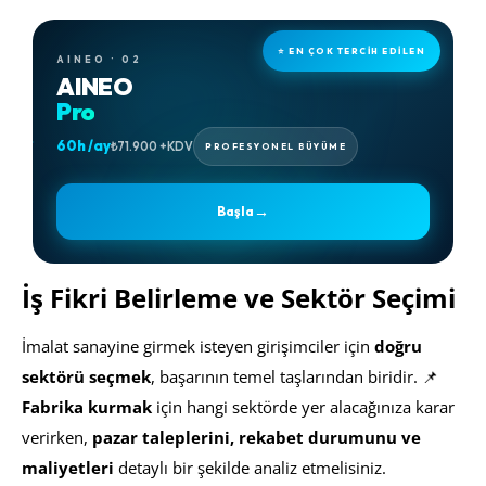
⭐ EN ÇOK TERCİH EDİLEN
AINEO · 02
AINEO
Pro
60h /ay
₺71.900 +KDV
PROFESYONEL BÜYÜME
→
Başla
İş Fikri Belirleme ve Sektör Seçimi
İmalat sanayine girmek isteyen girişimciler için
doğru
sektörü seçmek
, başarının temel taşlarından biridir. 📌
Fabrika kurmak
için hangi sektörde yer alacağınıza karar
verirken,
pazar taleplerini, rekabet durumunu ve
maliyetleri
detaylı bir şekilde analiz etmelisiniz.