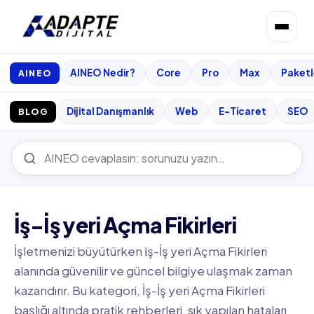
AINEO Nedir?
Core
Pro
Max
Paketl
AINEO
Dijital Danışmanlık
Web
E-Ticaret
SEO
BLOG
İş-İş yeri Açma Fikirleri
İşletmenizi büyütürken i̇ş-İş yeri Açma Fikirleri
alanında güvenilir ve güncel bilgiye ulaşmak zaman
kazandırır. Bu kategori, İş-İş yeri Açma Fikirleri
başlığı altında pratik rehberleri, sık yapılan hataları