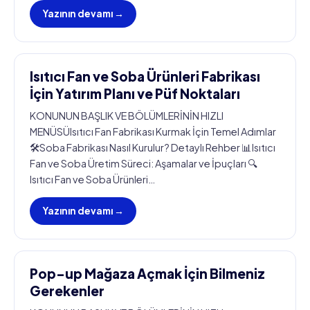
Yazının devamı →
Isıtıcı Fan ve Soba Ürünleri Fabrikası
İçin Yatırım Planı ve Püf Noktaları
KONUNUN BAŞLIK VE BÖLÜMLERİNİN HIZLI
MENÜSÜIsıtıcı Fan Fabrikası Kurmak İçin Temel Adımlar
🛠️Soba Fabrikası Nasıl Kurulur? Detaylı Rehber 📊Isıtıcı
Fan ve Soba Üretim Süreci: Aşamalar ve İpuçları 🔍
Isıtıcı Fan ve Soba Ürünleri…
Yazının devamı →
Pop-up Mağaza Açmak İçin Bilmeniz
Gerekenler