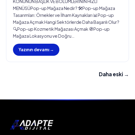
KONUNUN BAŞLIK VE BÖLÜMLERİNİN HIZLI
MENÜSÜPop-up Mağaza Nedir? 🛠️Pop-up Mağaza
Tasarımları: Örnekler ve İlham Kaynakları 📊Pop-up
Mağaza Açmak Hangi Sektörlerde Daha Başarılı Olur?
🔍Pop-up Kozmetik Mağazası Açmak 🧭Pop-up
Mağaza Lokasyonu ve Doğru…
Yazının devamı →
Daha eski →