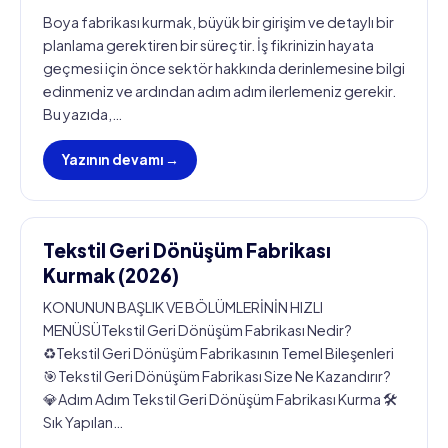
Boya fabrikası kurmak, büyük bir girişim ve detaylı bir
planlama gerektiren bir süreçtir. İş fikrinizin hayata
geçmesi için önce sektör hakkında derinlemesine bilgi
edinmeniz ve ardından adım adım ilerlemeniz gerekir.
Bu yazıda,…
Yazının devamı →
Tekstil Geri Dönüşüm Fabrikası
Kurmak (2026)
KONUNUN BAŞLIK VE BÖLÜMLERİNİN HIZLI
MENÜSÜTekstil Geri Dönüşüm Fabrikası Nedir?
♻️Tekstil Geri Dönüşüm Fabrikasının Temel Bileşenleri
🎯Tekstil Geri Dönüşüm Fabrikası Size Ne Kazandırır?
💎Adım Adım Tekstil Geri Dönüşüm Fabrikası Kurma 🛠️
Sık Yapılan…