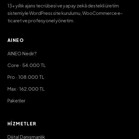
13+ yıllık ajans tecrübesi ve yapay zekâ destekli üretim
sistemiyle WordPress site kurulumu, WooCommerce e-
ticaret ve profesyonel yönetim.
AINEO
AINEO Nedir?
Core · 54.000 TL
Pro · 108.000 TL
Max · 162.000 TL
Paketler
HIZMETLER
Dijital Danışmanlık