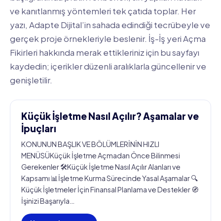
ve kanıtlanmış yöntemleri tek çatıda toplar. Her
yazı, Adapte Dijital’in sahada edindiği tecrübeyle ve
gerçek proje örnekleriyle beslenir. İş-İş yeri Açma
Fikirleri hakkında merak ettikleriniz için bu sayfayı
kaydedin; içerikler düzenli aralıklarla güncellenir ve
genişletilir.
Küçük İşletme Nasıl Açılır? Aşamalar ve
İpuçları
KONUNUN BAŞLIK VE BÖLÜMLERİNİN HIZLI
MENÜSÜKüçük İşletme Açmadan Önce Bilinmesi
Gerekenler 🛠️Küçük İşletme Nasıl Açılır Alanları ve
Kapsamı 📊İşletme Kurma Sürecinde Yasal Aşamalar 🔍
Küçük İşletmeler İçin Finansal Planlama ve Destekler 🧭
İşinizi Başarıyla…