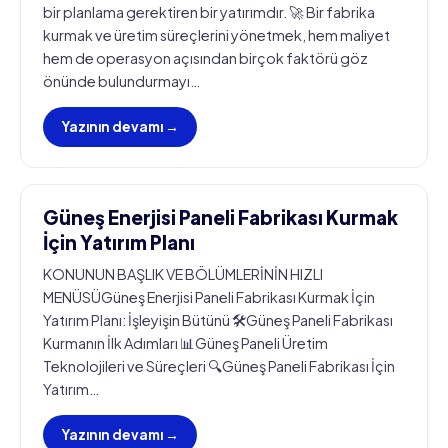
bir planlama gerektiren bir yatırımdır. 🚀 Bir fabrika
kurmak ve üretim süreçlerini yönetmek, hem maliyet
hem de operasyon açısından birçok faktörü göz
önünde bulundurmayı…
Yazının devamı →
Güneş Enerjisi Paneli Fabrikası Kurmak
İçin Yatırım Planı
KONUNUN BAŞLIK VE BÖLÜMLERİNİN HIZLI
MENÜSÜGüneş Enerjisi Paneli Fabrikası Kurmak İçin
Yatırım Planı: İşleyişin Bütünü 🛠️Güneş Paneli Fabrikası
Kurmanın İlk Adımları 📊Güneş Paneli Üretim
Teknolojileri ve Süreçleri 🔍Güneş Paneli Fabrikası İçin
Yatırım…
Yazının devamı →