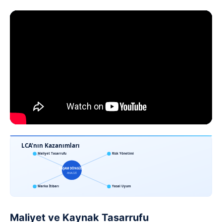
LCA’nın Kazanımları
Maliyet Tasarrufu
Risk Yönetimi
YAŞAM DÖNGÜSÜ
ANALİZİ
Marka İtibarı
Yasal Uyum
Maliyet ve Kaynak Tasarrufu