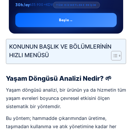
30h /ay
₺35.900 +KDV
TÜM HİZMETLERE ERİŞİM
→
Başla
KONUNUN BAŞLIK VE BÖLÜMLERİNİN
HIZLI MENÜSÜ
Yaşam Döngüsü Analizi Nedir? 🌱
Yaşam döngüsü analizi, bir ürünün ya da hizmetin tüm
yaşam evreleri boyunca çevresel etkisini ölçen
sistematik bir yöntemdir.
Bu yöntem; hammadde çıkarımından üretime,
taşımadan kullanıma ve atık yönetimine kadar her