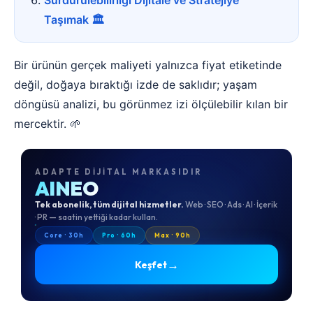
Sürdürülebilirliği Dijitale ve Stratejiye
Taşımak 🏛️
Bir ürünün gerçek maliyeti yalnızca fiyat etiketinde
değil, doğaya bıraktığı izde de saklıdır; yaşam
döngüsü analizi, bu görünmez izi ölçülebilir kılan bir
mercektir. 🌱
ADAPTE DIJITAL MARKASIDIR
AINEO
Tek abonelik, tüm dijital hizmetler.
Web · SEO · Ads · AI · İçerik
· PR — saatin yettiği kadar kullan.
Core · 30h
Pro · 60h
Max · 90h
→
Keşfet