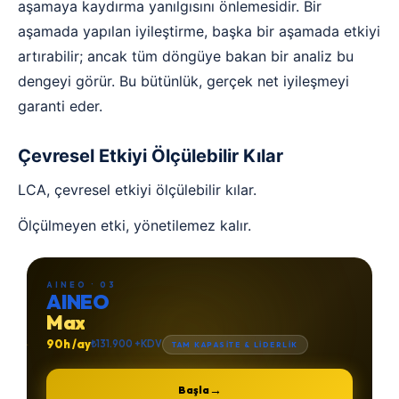
aşamaya kaydırma yanılgısını önlemesidir. Bir
aşamada yapılan iyileştirme, başka bir aşamada etkiyi
artırabilir; ancak tüm döngüye bakan bir analiz bu
dengeyi görür. Bu bütünlük, gerçek net iyileşmeyi
garanti eder.
Çevresel Etkiyi Ölçülebilir Kılar
LCA, çevresel etkiyi ölçülebilir kılar.
Ölçülmeyen etki, yönetilemez kalır.
AINEO · 03
AINEO
Max
90h /ay
₺131.900 +KDV
TAM KAPASİTE & LİDERLİK
→
Başla