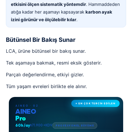
etkisini ölçen sistematik yöntemdir
. Hammaddeden
atığa kadar her aşamayı kapsayarak
karbon ayak
izini görünür ve ölçülebilir kılar
.
Bütünsel Bir Bakış Sunar
LCA, ürüne bütünsel bir bakış sunar.
Tek aşamaya bakmak, resmi eksik gösterir.
Parçalı değerlendirme, etkiyi gizler.
Tüm yaşam evreleri birlikte ele alınır.
⭐ EN ÇOK TERCİH EDİLEN
AINEO · 02
AINEO
Pro
60h /ay
₺71.900 +KDV
PROFESYONEL BÜYÜME