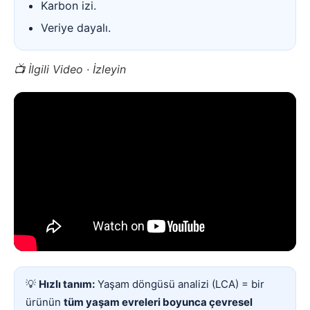
Karbon izi.
Veriye dayalı.
📺 İlgili Video · İzleyin
💡
Hızlı tanım:
Yaşam döngüsü analizi (LCA) = bir
ürünün
tüm yaşam evreleri boyunca çevresel