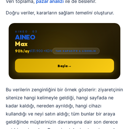
Veri toplama,
pazar analizi
ile de beslenir.
Doğru veriler, kararların sağlam
temelini
oluşturur.
AINEO · 03
AINEO
Max
90h /ay
₺131.900 +KDV
TAM KAPASİTE & LİDERLİK
→
Başla
Bu verilerin zenginliğini bir örnek gösterir: ziyaretçinin
sitenize hangi kelimeyle geldiği, hangi sayfada ne
kadar kaldığı, nereden ayrıldığı, hangi cihazı
kullandığı ve neyi satın aldığı; tüm bunlar bir araya
geldiğinde müşterinizin davranışına dair son derece