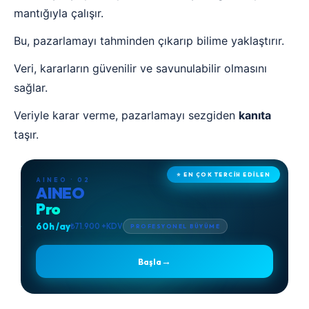
mantığıyla çalışır.
Bu, pazarlamayı tahminden çıkarıp bilime yaklaştırır.
Veri, kararların güvenilir ve savunulabilir olmasını
sağlar.
Veriyle karar verme, pazarlamayı sezgiden
kanıta
taşır.
⭐ EN ÇOK TERCİH EDİLEN
AINEO · 02
AINEO
Pro
60h /ay
₺71.900 +KDV
PROFESYONEL BÜYÜME
→
Başla