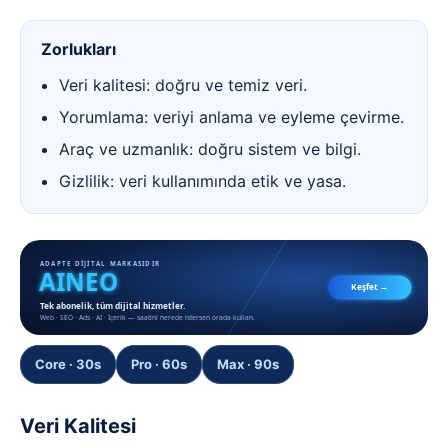
Zorlukları
Veri kalitesi: doğru ve temiz veri.
Yorumlama: veriyi anlama ve eyleme çevirme.
Araç ve uzmanlık: doğru sistem ve bilgi.
Gizlilik: veri kullanımında etik ve yasa.
ADAPTE DİJİTAL MARKASIDIR
AINEO
Keşfet →
Tek abonelik, tüm dijital hizmetler.
Web · SEO · Ads · AI · İçerik — saatini nerede istersen orada kullan.
Core · 30s
Pro · 60s
Max · 90s
Veri Kalitesi