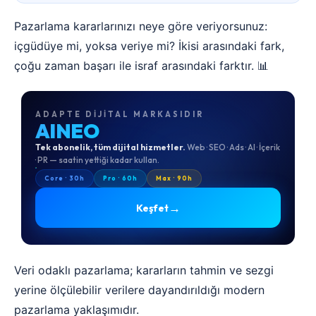
Pazarlama kararlarınızı neye göre veriyorsunuz:
içgüdüye mi, yoksa veriye mi? İkisi arasındaki fark,
çoğu zaman başarı ile israf arasındaki farktır. 📊
ADAPTE DIJITAL MARKASIDIR
AINEO
Tek abonelik, tüm dijital hizmetler.
Web · SEO · Ads · AI · İçerik
· PR — saatin yettiği kadar kullan.
Core · 30h
Pro · 60h
Max · 90h
→
Keşfet
Veri odaklı pazarlama; kararların tahmin ve sezgi
yerine ölçülebilir verilere dayandırıldığı modern
pazarlama yaklaşımıdır.