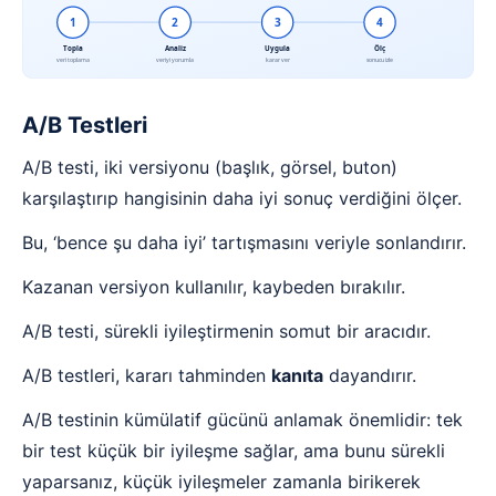
1
2
3
4
Topla
Analiz
Uygula
Ölç
veri toplama
veriyi yorumla
karar ver
sonucu izle
A/B Testleri
A/B testi, iki versiyonu (başlık, görsel, buton)
karşılaştırıp hangisinin daha iyi sonuç verdiğini ölçer.
Bu, ‘bence şu daha iyi’ tartışmasını veriyle sonlandırır.
Kazanan versiyon kullanılır, kaybeden bırakılır.
A/B testi, sürekli iyileştirmenin somut bir aracıdır.
A/B testleri, kararı tahminden
kanıta
dayandırır.
A/B testinin kümülatif gücünü anlamak önemlidir: tek
bir test küçük bir iyileşme sağlar, ama bunu sürekli
yaparsanız, küçük iyileşmeler zamanla birikerek