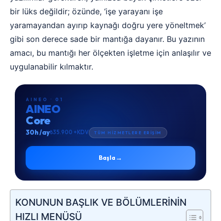
bir lüks değildir; özünde, ‘işe yarayanı işe
yaramayandan ayırıp kaynağı doğru yere yöneltmek’
gibi son derece sade bir mantığa dayanır. Bu yazının
amacı, bu mantığı her ölçekten işletme için anlaşılır ve
uygulanabilir kılmaktır.
AINEO · 01
AINEO
Core
30h /ay
₺35.900 +KDV
TÜM HİZMETLERE ERİŞİM
→
Başla
KONUNUN BAŞLIK VE BÖLÜMLERİNİN
HIZLI MENÜSÜ