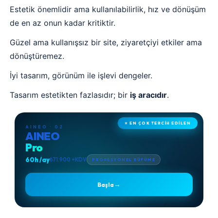
Estetik önemlidir ama kullanılabilirlik, hız ve dönüşüm
de en az onun kadar kritiktir.
Güzel ama kullanışsız bir site, ziyaretçiyi etkiler ama
dönüştüremez.
İyi tasarım, görünüm ile işlevi dengeler.
Tasarım estetikten fazlasıdır; bir
iş aracıdır
.
⭐ EN ÇOK TERCİH EDİLEN
AINEO · 02
AINEO
Pro
60h /ay
₺71.900 +KDV
PROFESYONEL BÜYÜME
→
Başla