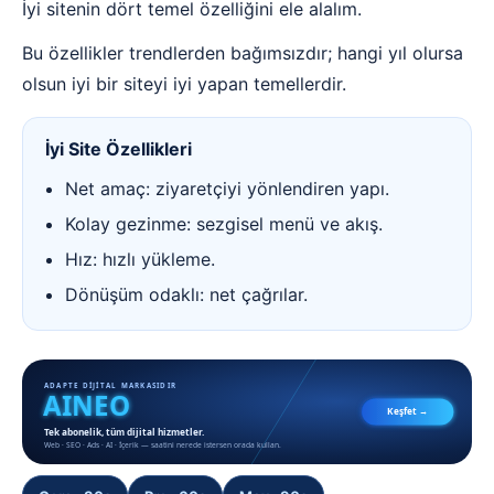
İyi sitenin dört temel özelliğini ele alalım.
Bu özellikler trendlerden bağımsızdır; hangi yıl olursa
olsun iyi bir siteyi iyi yapan temellerdir.
İyi Site Özellikleri
Net amaç: ziyaretçiyi yönlendiren yapı.
Kolay gezinme: sezgisel menü ve akış.
Hız: hızlı yükleme.
Dönüşüm odaklı: net çağrılar.
ADAPTE DİJİTAL MARKASIDIR
AINEO
Keşfet →
Tek abonelik, tüm dijital hizmetler.
Web · SEO · Ads · AI · İçerik — saatini nerede istersen orada kullan.