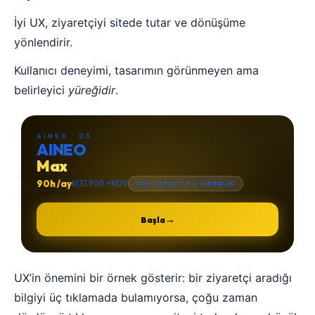
İyi UX, ziyaretçiyi sitede tutar ve dönüşüme
yönlendirir.
Kullanıcı deneyimi, tasarımın görünmeyen ama
belirleyici
yüreğidir
.
AINEO · 03
AINEO
Max
90h /ay
₺131.900 +KDV
TAM KAPASİTE & LİDERLİK
→
Başla
UX’in önemini bir örnek gösterir: bir ziyaretçi aradığı
bilgiyi üç tıklamada bulamıyorsa, çoğu zaman