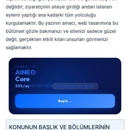
değildir; ziyaretçinin siteye girdiği andan istenen
eylemi yaptığı ana kadarki tüm yolculuğu
kurgulamaktır. Bu yazının amacı, web tasarımına bu
bütünsel gözle bakmanızı ve sitenizi sadece güzel
değil, gerçekten etkili kılan unsurları görmenizi
sağlamaktır.
AINEO · 01
AINEO
Core
30h /ay
₺35.900 +KDV
TÜM HİZMETLERE ERİŞİM
→
Başla
KONUNUN BAŞLIK VE BÖLÜMLERİNİN