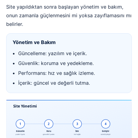
Site yapıldıktan sonra başlayan yönetim ve bakım,
onun zamanla güçlenmesini mi yoksa zayıflamasını mı
belirler.
Yönetim ve Bakım
Güncelleme: yazılım ve içerik.
Güvenlik: koruma ve yedekleme.
Performans: hız ve sağlık izleme.
İçerik: güncel ve değerli tutma.
Site Yönetimi
1
2
3
4
Güncelle
Koru
İzle
Geliştir
yazılım+içerik
güvenlik+yedek
hız+sağlık
sürekli iyileştir