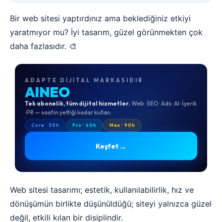
Bir web sitesi yaptırdınız ama beklediğiniz etkiyi
yaratmıyor mu? İyi tasarım, güzel görünmekten çok
daha fazlasıdır. 🎨
ADAPTE DIJITAL MARKASIDIR
AINEO
Tek abonelik, tüm dijital hizmetler.
Web · SEO · Ads · AI · İçerik
· PR — saatin yettiği kadar kullan.
Core · 30h
Pro · 60h
Max · 90h
→
Keşfet
Web sitesi tasarımı; estetik, kullanılabilirlik, hız ve
dönüşümün birlikte düşünüldüğü; siteyi yalnızca güzel
değil, etkili kılan bir disiplindir.