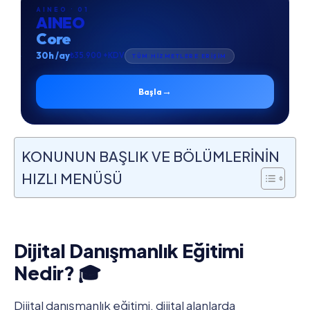
AINEO · 01
AINEO
Core
30h /ay
₺35.900 +KDV
TÜM HİZMETLERE ERİŞİM
→
Başla
KONUNUN BAŞLIK VE BÖLÜMLERİNİN
HIZLI MENÜSÜ
Dijital Danışmanlık Eğitimi
Nedir? 🎓
Dijital danışmanlık eğitimi, dijital alanlarda