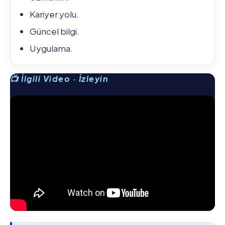
Kariyer yolu.
Güncel bilgi.
Uygulama.
📺 İlgili Video · İzleyin