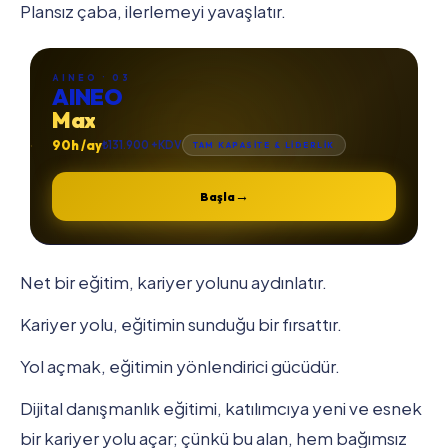
Plansız çaba, ilerlemeyi yavaşlatır.
AINEO · 03
AINEO
Max
90h /ay
₺131.900 +KDV
TAM KAPASİTE & LİDERLİK
→
Başla
Net bir eğitim, kariyer yolunu aydınlatır.
Kariyer yolu, eğitimin sunduğu bir fırsattır.
Yol açmak, eğitimin yönlendirici gücüdür.
Dijital danışmanlık eğitimi, katılımcıya yeni ve esnek
bir kariyer yolu açar; çünkü bu alan, hem bağımsız