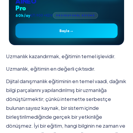
AINEO
Pro
60h /ay
₺71.900 +KDV
PROFESYONEL BÜYÜME
→
Başla
Uzmanlık kazandırmak, eğitimin temel işlevidir.
Uzmanlık, eğitimin en değerli çıktısıdır.
Dijital danışmanlık eğitiminin en temel vaadi, dağınık
bilgi parçalarını yapılandırılmış bir uzmanlığa
dönüştürmektir; çünkü internette serbestçe
bulunan sayısız kaynak, bir sistem içinde
birleştirilmediğinde gerçek bir yetkinliğe
dönüşmez. İyi bir eğitim, hangi bilginin ne zaman ve