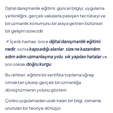
Dijital danışmanlık eğitimi; güncel bilgiyi, uygulama
yetkinliğini, gerçek vakalarla pekişen tecrübeyi ve
bir uzmanlık konumunu bir araya getiren bütünsel
bir gelişim sürecidir.
📌 İçerik haritası: önce
dijital danışmanlık eğitimi
nedir
, sonra
kapsadığı alanlar
,
size ne kazandırır
,
adım adım uzmanlaşma yolu
,
sık yapılan hatalar
ve
son olarak
doğru kurgu
.
Bu rehber, eğitimi bir sertifika toplama uğraşı
olmaktan çıkarıp gerçek bir uzmanlığa
dönüştürmenin yolunu gösterir.
Çünkü uygulamadan uzak kalan bir bilgi, zamanla
unutulan bir teoriye dönüşür.