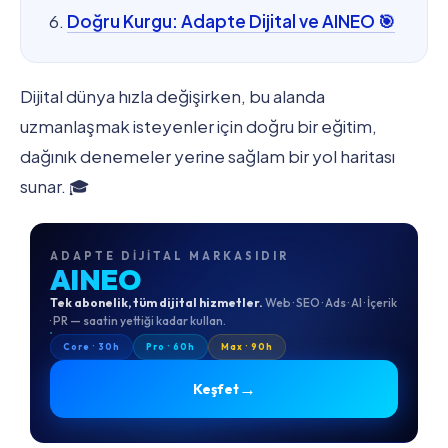
Doğru Kurgu: Adapte Dijital ve AINEO 🎯
Dijital dünya hızla değişirken, bu alanda
uzmanlaşmak isteyenler için doğru bir eğitim,
dağınık denemeler yerine sağlam bir yol haritası
sunar. 🎓
ADAPTE DIJITAL MARKASIDIR
AINEO
Tek abonelik, tüm dijital hizmetler.
Web · SEO · Ads · AI · İçerik
· PR — saatin yettiği kadar kullan.
Core · 30h
Pro · 60h
Max · 90h
→
Keşfet