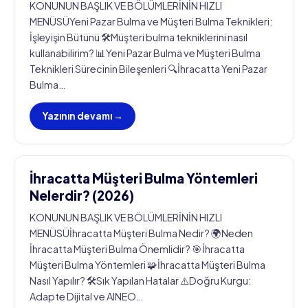
KONUNUN BAŞLIK VE BÖLÜMLERİNİN HIZLI
MENÜSÜYeni Pazar Bulma ve Müşteri Bulma Teknikleri:
İşleyişin Bütünü 🛠️Müşteri bulma tekniklerini nasıl
kullanabilirim? 📊Yeni Pazar Bulma ve Müşteri Bulma
Teknikleri Sürecinin Bileşenleri 🔍İhracatta Yeni Pazar
Bulma…
Yazının devamı →
İhracatta Müşteri Bulma Yöntemleri
Nelerdir? (2026)
KONUNUN BAŞLIK VE BÖLÜMLERİNİN HIZLI
MENÜSÜİhracatta Müşteri Bulma Nedir? 🌍Neden
İhracatta Müşteri Bulma Önemlidir? 🎯İhracatta
Müşteri Bulma Yöntemleri 🧩İhracatta Müşteri Bulma
Nasıl Yapılır? 🛠️Sık Yapılan Hatalar ⚠️Doğru Kurgu:
Adapte Dijital ve AINEO…