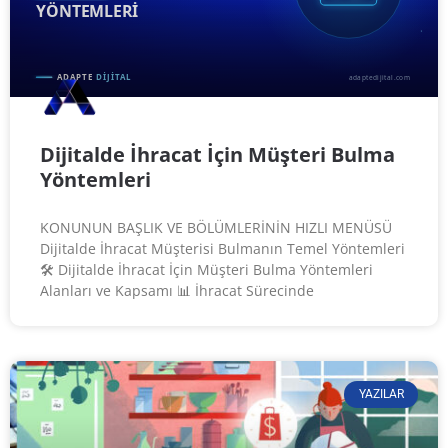
Dijitalde İhracat İçin Müşteri Bulma
Yöntemleri
KONUNUN BAŞLIK VE BÖLÜMLERİNİN HIZLI MENÜSÜ
Dijitalde İhracat Müşterisi Bulmanın Temel Yöntemleri
🛠️ Dijitalde İhracat İçin Müşteri Bulma Yöntemleri
Alanları ve Kapsamı 📊 İhracat Sürecinde
YAZILAR