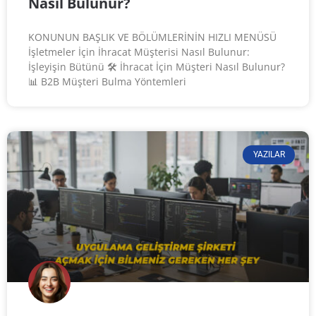
Nasıl Bulunur?
KONUNUN BAŞLIK VE BÖLÜMLERİNİN HIZLI MENÜSÜ
İşletmeler İçin İhracat Müşterisi Nasıl Bulunur:
İşleyişin Bütünü 🛠️ İhracat İçin Müşteri Nasıl Bulunur?
📊 B2B Müşteri Bulma Yöntemleri
YAZILAR