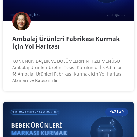
Ambalaj Ürünleri Fabrikası Kurmak
İçin Yol Haritası
KONUNUN BAŞLIK VE BÖLÜMLERİNİN HIZLI MENÜSÜ
Ambalaj Ürünleri Üretim Tesisi Kurulumu: İlk Adımlar
🛠️ Ambalaj Ürünleri Fabrikası Kurmak İçin Yol Haritası
Alanları ve Kapsamı 📊
YAZILAR