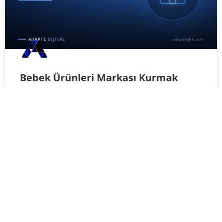
Bebek Ürünleri Markası Kurmak
(2026)
KONUNUN BAŞLIK VE BÖLÜMLERİNİN HIZLI MENÜSÜ
Bebek Ürünleri Markası Nedir? 🍼 Bebek Ürünleri
Markasının Temel Bileşenleri 🎯 Bebek Ürünleri
Markası Size Ne Kazandırır? 💎 Adım
İŞ GELIŞTIRMESI FIKIRLERI