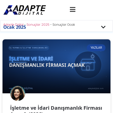
Adapte Dijital
-
Sonuçlar: 2025
-
Sonuçlar: Ocak
Ocak 2025
YAZILAR
İşletme ve İdari Danışmanlık Firması