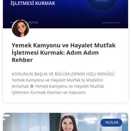
Yemek Kamyonu ve Hayalet Mutfak
İşletmesi Kurmak: Adım Adım
Rehber
KONUNUN BAŞLIK VE BÖLÜMLERİNİN HIZLI MENÜSÜ
Yemek Kamyonu ve Hayalet Mutfak İş Modelini
Anlamak 🛠️ Yemek Kamyonu ve Hayalet Mutfak
İşletmesi Kurmak Alanları ve Kapsamı
YAZILAR