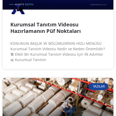
Kurumsal Tanıtım Videosu
Hazırlamanın Püf Noktaları
KONUNUN BAŞLIK VE BÖLÜMLERİNİN HIZLI MENÜSÜ
Kurumsal Tanıtım Videosu Nedir ve Neden Önemlidir?
🛠️ Etkili Bir Kurumsal Tanıtım Videosu İçin İlk Adımlar
📊 Kurumsal Tanıtım
YAZILAR