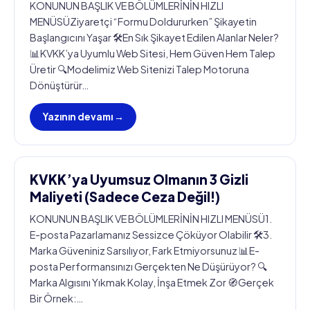
KONUNUN BAŞLIK VE BÖLÜMLERİNİN HIZLI
MENÜSÜZiyaretçi “Formu Doldururken” Şikayetin
Başlangıcını Yaşar 🛠️En Sık Şikayet Edilen Alanlar Neler?
📊KVKK’ya Uyumlu Web Sitesi, Hem Güven Hem Talep
Üretir 🔍Modelimiz Web Sitenizi Talep Motoruna
Dönüştürür…
Yazının devamı →
KVKK’ya Uyumsuz Olmanın 3 Gizli
Maliyeti (Sadece Ceza Değil!)
KONUNUN BAŞLIK VE BÖLÜMLERİNİN HIZLI MENÜSÜ1.
E-posta Pazarlamanız Sessizce Çöküyor Olabilir 🛠️3.
Marka Güveniniz Sarsılıyor, Fark Etmiyorsunuz 📊E-
posta Performansınızı Gerçekten Ne Düşürüyor? 🔍
Marka Algısını Yıkmak Kolay, İnşa Etmek Zor 🧭Gerçek
Bir Örnek:…