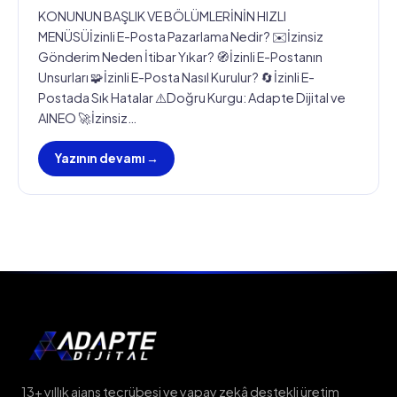
KONUNUN BAŞLIK VE BÖLÜMLERİNİN HIZLI
MENÜSÜİzinli E-Posta Pazarlama Nedir? ✉️İzinsiz
Gönderim Neden İtibar Yıkar? 🧭İzinli E-Postanın
Unsurları 🧩İzinli E-Posta Nasıl Kurulur? 🔄İzinli E-
Postada Sık Hatalar ⚠️Doğru Kurgu: Adapte Dijital ve
AINEO 🚀İzinsiz…
Yazının devamı →
13+ yıllık ajans tecrübesi ve yapay zekâ destekli üretim