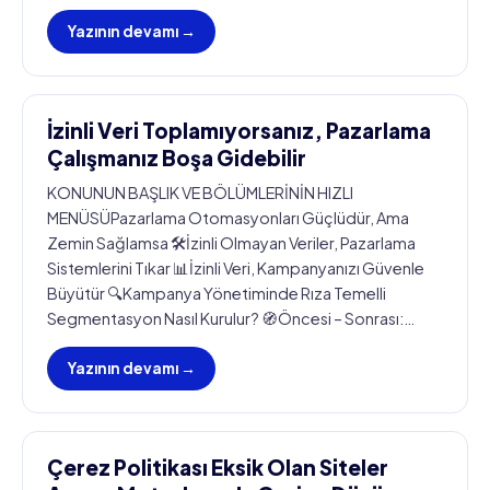
Yazının devamı →
İzinli Veri Toplamıyorsanız, Pazarlama
Çalışmanız Boşa Gidebilir
KONUNUN BAŞLIK VE BÖLÜMLERİNİN HIZLI
MENÜSÜPazarlama Otomasyonları Güçlüdür, Ama
Zemin Sağlamsa 🛠️İzinli Olmayan Veriler, Pazarlama
Sistemlerini Tıkar 📊İzinli Veri, Kampanyanızı Güvenle
Büyütür 🔍Kampanya Yönetiminde Rıza Temelli
Segmentasyon Nasıl Kurulur? 🧭Öncesi – Sonrası:…
Yazının devamı →
Çerez Politikası Eksik Olan Siteler