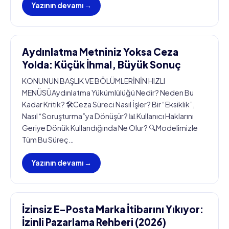
Yazının devamı →
Aydınlatma Metniniz Yoksa Ceza
Yolda: Küçük İhmal, Büyük Sonuç
KONUNUN BAŞLIK VE BÖLÜMLERİNİN HIZLI
MENÜSÜAydınlatma Yükümlülüğü Nedir? Neden Bu
Kadar Kritik? 🛠️Ceza Süreci Nasıl İşler? Bir “Eksiklik”,
Nasıl “Soruşturma”ya Dönüşür? 📊Kullanıcı Haklarını
Geriye Dönük Kullandığında Ne Olur? 🔍Modelimizle
Tüm Bu Süreç…
Yazının devamı →
İzinsiz E-Posta Marka İtibarını Yıkıyor:
İzinli Pazarlama Rehberi (2026)