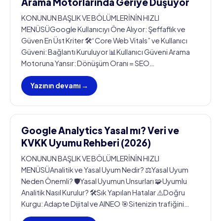
Arama Motorlarında Geriye Düşüyor
KONUNUN BAŞLIK VE BÖLÜMLERİNİN HIZLI
MENÜSÜGoogle Kullanıcıyı Öne Alıyor: Şeffaflık ve
Güven En Üst Kriter 🛠️“Core Web Vitals” ve Kullanıcı
Güveni: Bağlantı Kuruluyor 📊Kullanıcı Güveni Arama
Motoruna Yansır: Dönüşüm Oranı = SEO…
Yazının devamı →
Google Analytics Yasal mı? Veri ve
KVKK Uyumu Rehberi (2026)
KONUNUN BAŞLIK VE BÖLÜMLERİNİN HIZLI
MENÜSÜAnalitik ve Yasal Uyum Nedir? ⚖️Yasal Uyum
Neden Önemli? 🛡️Yasal Uyumun Unsurları 🧩Uyumlu
Analitik Nasıl Kurulur? 🛠️Sık Yapılan Hatalar ⚠️Doğru
Kurgu: Adapte Dijital ve AINEO 🎯Sitenizin trafiğini…