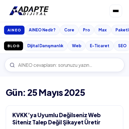
AINEO Nedir?
Core
Pro
Max
Paketl
AINEO
Dijital Danışmanlık
Web
E-Ticaret
SEO
BLOG
Gün: 25 Mayıs 2025
KVKK’ya Uyumlu Değilseniz Web
Siteniz Talep Değil Şikayet Üretir