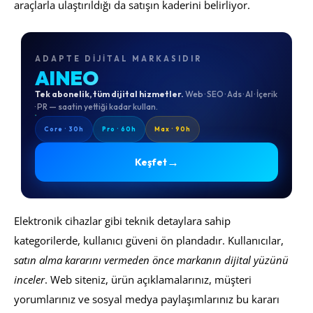
araçlarla ulaştırıldığı da satışın kaderini belirliyor.
ADAPTE DIJITAL MARKASIDIR
AINEO
Tek abonelik, tüm dijital hizmetler.
Web · SEO · Ads · AI · İçerik
· PR — saatin yettiği kadar kullan.
Core · 30h
Pro · 60h
Max · 90h
→
Keşfet
Elektronik cihazlar gibi teknik detaylara sahip
kategorilerde, kullanıcı güveni ön plandadır. Kullanıcılar,
satın alma kararını vermeden önce markanın dijital yüzünü
inceler
. Web siteniz, ürün açıklamalarınız, müşteri
yorumlarınız ve sosyal medya paylaşımlarınız bu kararı