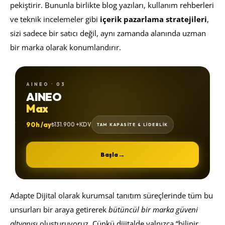
pekiştirir. Bununla birlikte blog yazıları, kullanım rehberleri
ve teknik incelemeler gibi
içerik pazarlama stratejileri
,
sizi sadece bir satıcı değil, aynı zamanda alanında uzman
bir marka olarak konumlandırır.
AINEO · 03
AINEO
Max
90h /ay
₺131.900 +KDV
TAM KAPASİTE & LİDERLİK
→
Başla
Adapte Dijital olarak kurumsal tanıtım süreçlerinde tüm bu
unsurları bir araya getirerek
bütüncül bir marka güveni
altyapısı
oluşturuyoruz. Çünkü dijitalde yalnızca “bilinir