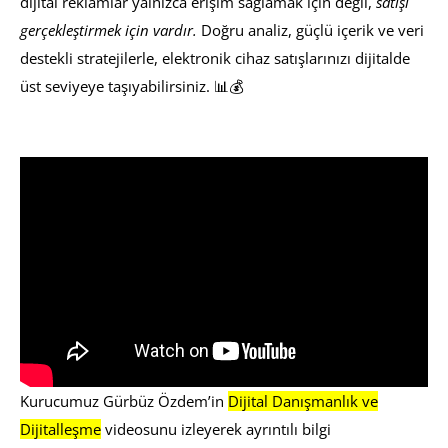
dijital reklamlar yalnızca erişim sağlamak için değil,
satışı
gerçekleştirmek için vardır.
Doğru analiz, güçlü içerik ve veri
destekli stratejilerle, elektronik cihaz satışlarınızı dijitalde
üst seviyeye taşıyabilirsiniz. 📊💰
Kurucumuz Gürbüz Özdem’in
Dijital Danışmanlık ve
Dijitalleşme
videosunu izleyerek ayrıntılı bilgi