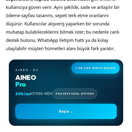
kullanıcıya güven verir. Aynı şekilde, sade ve anlaşılır bir
ödeme sayfası tasarımı, sepeti terk etme oranlarını
düşürür. Kullanıcılar alışveriş yaparken bir sorunda
muhatap bulabileceklerini bilmek ister; bu nedenle canlı
destek butonu, WhatsApp iletişim hattı ya da kolay
ulaşılabilir müşteri hizmetleri alanı büyük fark yaratır.
⭐ EN ÇOK TERCİH EDİLEN
AINEO · 02
AINEO
Pro
60h /ay
₺71.900 +KDV
PROFESYONEL BÜYÜME
→
Başla