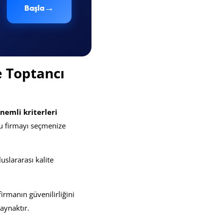
→
Başla
e Toptancı
nemli kriterleri
ğru firmayı seçmenize
luslararası kalite
 firmanın güvenilirliğini
aynaktır.