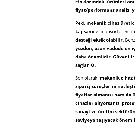
stoklarındaki ürünleri an
fiyat/performans analizi
Peki,
mekanik cihaz üreticil
kapsamı
gibi unsurlar en ön
desteği eksik olabilir
. Benz
yüzden
,
uzun vadede en i
daha önemlidir
.
Güvenilir
sağlar
🔄.
Son olarak,
mekanik cihaz ür
sipariş süreçlerini netleş
fiyatlar almanızı hem de ü
cihazlar alıyorsanız
,
proto
sanayi ve üretim sektör
seviyeye taşıyacak önemli