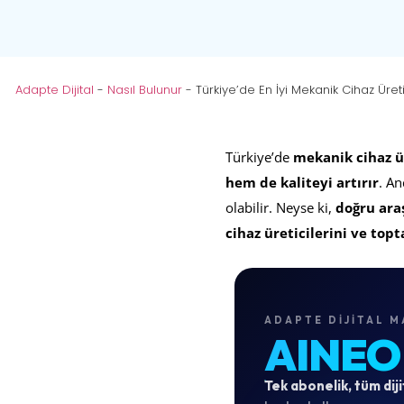
Adapte Dijital
-
Nasıl Bulunur
-
Türkiye’de En İyi Mekanik Cihaz Üreti
Türkiye’de
mekanik cihaz ür
hem de kaliteyi artırır
. A
olabilir. Neyse ki,
doğru araş
cihaz üreticilerini ve topt
ADAPTE DIJITAL M
AINEO
Tek abonelik, tüm diji