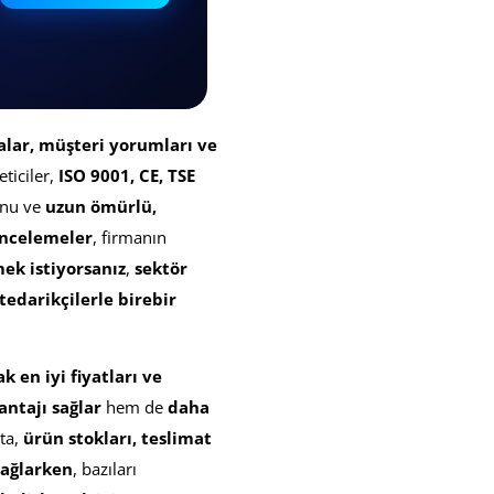
kalar, müşteri yorumları ve
ticiler,
ISO 9001, CE, TSE
nu ve
uzun ömürlü,
incelemeler
, firmanın
ek istiyorsanız
,
sektör
tedarikçilerle birebir
 en iyi fiyatları ve
antajı sağlar
hem de
daha
ta,
ürün stokları, teslimat
sağlarken
, bazıları