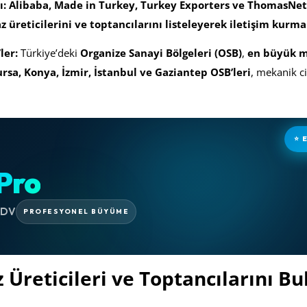
ı:
Alibaba, Made in Turkey, Turkey Exporters ve ThomasNet
 üreticilerini ve toptancılarını listeleyerek iletişim kurma
ler:
Türkiye’deki
Organize Sanayi Bölgeleri (OSB)
,
en büyük m
rsa, Konya, İzmir, İstanbul ve Gaziantep OSB’leri
, mekanik c
⭐ 
Pro
KDV
PROFESYONEL BÜYÜME
Üreticileri ve Toptancılarını B