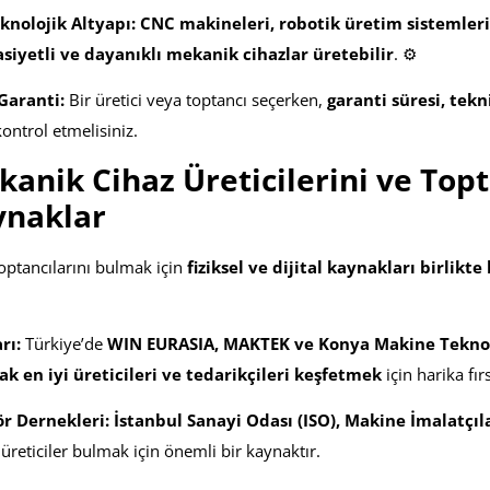
knolojik Altyapı:
CNC makineleri, robotik üretim sistemler
siyetli ve dayanıklı mekanik cihazlar üretebilir
. ⚙️
Garanti:
Bir üretici veya toptancı seçerken,
garanti süresi, tek
ontrol etmelisiniz.
anik Cihaz Üreticilerini ve Topt
ynaklar
toptancılarını bulmak için
fiziksel ve dijital kaynakları birlikte
rı:
Türkiye’de
WIN EURASIA, MAKTEK ve Konya Makine Teknolo
ak en iyi üreticileri ve tedarikçileri keşfetmek
için harika fır
ör Dernekleri:
İstanbul Sanayi Odası (ISO), Makine İmalatçıla
r üreticiler bulmak için önemli bir kaynaktır.