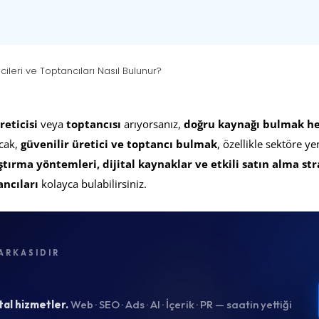
cileri ve Toptancıları Nasıl Bulunur?
eticisi
veya
toptancısı
arıyorsanız,
doğru kaynağı bulmak he
ncak,
güvenilir üretici ve toptancı bulmak
, özellikle sektöre ye
tırma yöntemleri, dijital kaynaklar ve etkili satın alma stra
ancıları
kolayca bulabilirsiniz.
ARKASIDIR
tal hizmetler.
Web · SEO · Ads · AI · İçerik · PR — saatin yettiği