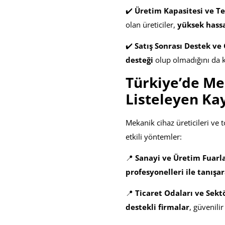
✔️
Üretim Kapasitesi ve Te
olan üreticiler,
yüksek hassa
✔️
Satış Sonrası Destek ve 
desteği
olup olmadığını da k
Türkiye’de Mek
Listeleyen Ka
Mekanik cihaz üreticileri ve 
etkili yöntemler:
📍
Sanayi ve Üretim Fuarla
profesyonelleri ile tanışar
📍
Ticaret Odaları ve Sekt
destekli firmalar
, güvenili