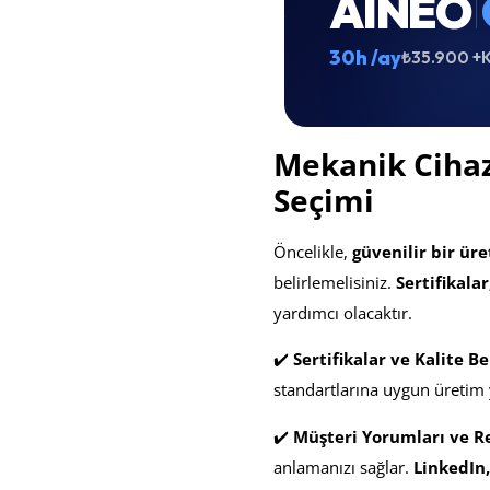
AINEO
30h /ay
₺35.900 +
Mekanik Cihaz
Seçimi
Öncelikle,
güvenilir bir ür
belirlemelisiniz.
Sertifikala
yardımcı olacaktır.
✔️
Sertifikalar ve Kalite Be
standartlarına uygun üretim 
✔️
Müşteri Yorumları ve Re
anlamanızı sağlar.
LinkedIn,