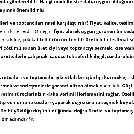
ında gönderebilir
.
Hangi modelin size daha uygun olduğunu 
 yapmak önemlidir
📊.
eri ve toptancıları nasıl karşılaştırılır?
Fiyat, kalite, tesli
emli kriterlerdir. Örneğin,
fiyat olarak uygun görünen bir teda
er şekilde,
çok kaliteli ürün üreten bir üreticinin teslimat sü
yi çözümü sunan üreticiyi veya toptancıyı seçmek
,
kısa vad
 üreticilerle çalışmak
,
sadece tek seferlik değil, sürdürülebil
eticileri ve toptancılarıyla etkili bir işbirliği kurmak
için
d
tirmek ve sözleşmelerle garanti altına almak
önemlidir.
Güçlü 
retim süreçlerinizin daha verimli ilerlemesini sağlar
.
Özell
tip ve numune testleri yaparak doğru ürünü seçmek büyük
ünün büyüklüğü düşünüldüğünde
,
doğru üretici ve toptancıyı
 bir adımdır
🚀.