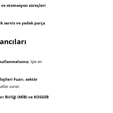
i ve otomasyon süreçleri
nik servis ve yedek parça
ancıları
 kullanmalısınız
. İşte en
jileri Fuarı
,
sektör
satlar sunar.
rı Birliği (MİB) ve KOSGEB