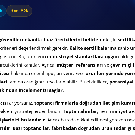
0h
Max · 90h
güvenilir mekanik cihaz üreticilerini belirlemek
için
sertifi
kriterleri değerlendirmek gerekir.
Kalite sertifikalarına
sahip üre
 gösterir. Bu, ürünlerin
endüstriyel standartlara uygun
olduğu
ettiklerini kanıtlar. Ayrıca,
müşteri referansları
ve
çevrimiçi 
itesi
hakkında önemli ipuçları verir. Eğer
ürünleri yerinde görm
leri
tam da aradığınız fırsatlar olabilir. Bu etkinlikler,
potansiyel 
akından incelemenizi sağlar
.
cısı
arıyorsanız,
toptancı firmalarla doğrudan iletişim kurarak
mek
en iyi stratejilerden biridir.
Toptan alımlar
, hem
maliyet av
işlerinizi hızlandırır
. Ancak burada dikkat edilmesi gereken nok
rıdır
.
Bazı toptancılar
,
fabrikadan doğrudan ürün tedariği 