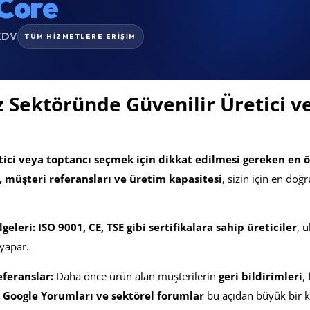
Core
KDV
TÜM HİZMETLERE ERİŞİM
 Sektöründe Güvenilir Üretici v
etici veya toptancı seçmek için dikkat edilmesi gereken en ö
r, müşteri referansları ve üretim kapasitesi
, sizin için en do
lgeleri:
ISO 9001, CE, TSE gibi sertifikalara sahip üreticiler
, u
yapar.
feranslar:
Daha önce ürün alan müşterilerin
geri bildirimleri
,
 Google Yorumları ve sektörel forumlar
bu açıdan büyük bir k