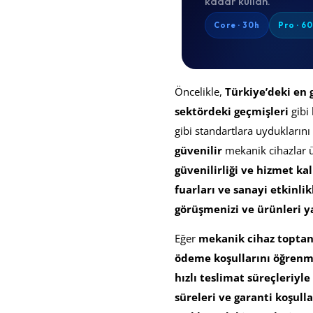
kadar kullan.
Core · 30h
Pro · 6
Öncelikle,
Türkiye’deki en 
sektördeki geçmişleri
gibi 
gibi standartlara uyduklarını
güvenilir
mekanik cihazlar ür
güvenilirliği ve hizmet kal
fuarları ve sanayi etkinlik
görüşmenizi ve ürünleri y
Eğer
mekanik cihaz toptan
ödeme koşullarını öğren
hızlı teslimat süreçleriyle 
süreleri ve garanti koşulla