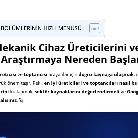
 BÖLÜMLERİNİN HIZLI MENÜSÜ
ekanik Cihaz Üreticilerini v
ı Araştırmaya Nereden Başla
eticisi
ve
toptancısı
arayanlar için
doğru kaynağa ulaşmak
,
ük önem taşır. Peki,
en iyi üreticileri ve toptancıları nasıl bu
rini
kullanmalı,
sektör kaynaklarını değerlendirmeli
ve
Goog
alısınız
. 🚀