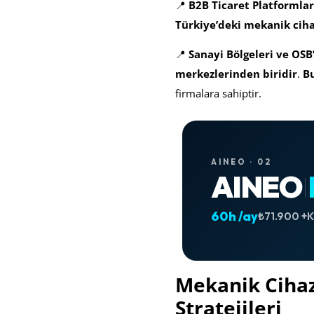
📍
B2B Ticaret Platformlar
Türkiye’deki mekanik cihaz
📍
Sanayi Bölgeleri ve OSB’
merkezlerinden biridir
.
Bu
firmalara sahiptir.
AINEO · 02
AINEO
60h /ay
₺71.900 +
Mekanik Cihaz 
Stratejileri