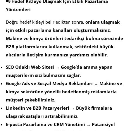
📢 Hedef Kitleye Ulaşmak İçin Etkili Pazarlama
Yöntemleri
Doğru hedef kitleyi belirledikten sonra,
onlara ulaşmak
için etkili pazarlama kanalları oluşturmalısınız
.
Makine ve kimya ürünleri tedarikçi bulma sürecinde
B2B platformlarını kullanmak, sektördeki büyük
alıcılarla iletişim kurmanıza yardımcı olabilir
.
SEO Odaklı Web Sitesi
→
Google’da arama yapan
müşterilerin sizi bulmasını sağlar
.
Google Ads ve Sosyal Medya Reklamları
→
Makine ve
kimya sektörüne yönelik hedeflenmiş reklamlarla
müşteri çekebilirsiniz
.
LinkedIn ve B2B Pazaryerleri
→
Büyük firmalara
ulaşarak satışları artırabilirsiniz
.
E-posta Pazarlama ve CRM Yönetimi
→
Potansiyel