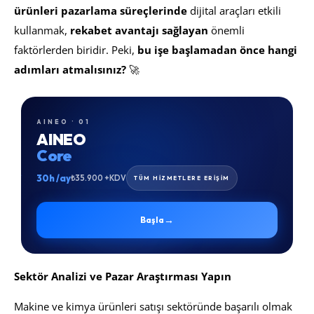
ürünleri pazarlama süreçlerinde
dijital araçları etkili
kullanmak,
rekabet avantajı sağlayan
önemli
faktörlerden biridir. Peki,
bu işe başlamadan önce hangi
adımları atmalısınız?
🚀
AINEO · 01
AINEO
Core
30h /ay
₺35.900 +KDV
TÜM HİZMETLERE ERİŞİM
→
Başla
Sektör Analizi ve Pazar Araştırması Yapın
Makine ve kimya ürünleri satışı sektöründe başarılı olmak