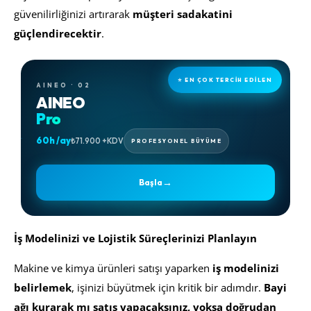
güvenilirliğinizi artırarak
müşteri sadakatini
güçlendirecektir
.
⭐ EN ÇOK TERCİH EDİLEN
AINEO · 02
AINEO
Pro
60h /ay
₺71.900 +KDV
PROFESYONEL BÜYÜME
→
Başla
İş Modelinizi ve Lojistik Süreçlerinizi Planlayın
Makine ve kimya ürünleri satışı yaparken
iş modelinizi
belirlemek
, işinizi büyütmek için kritik bir adımdır.
Bayi
ağı kurarak mı satış yapacaksınız, yoksa doğrudan