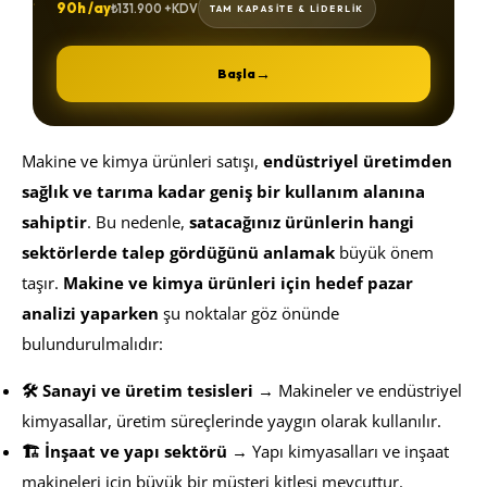
90h /ay
₺131.900 +KDV
TAM KAPASİTE & LİDERLİK
→
Başla
Makine ve kimya ürünleri satışı,
endüstriyel üretimden
sağlık ve tarıma kadar geniş bir kullanım alanına
sahiptir
. Bu nedenle,
satacağınız ürünlerin hangi
sektörlerde talep gördüğünü anlamak
büyük önem
taşır.
Makine ve kimya ürünleri için hedef pazar
analizi yaparken
şu noktalar göz önünde
bulundurulmalıdır:
🛠️ Sanayi ve üretim tesisleri
→ Makineler ve endüstriyel
kimyasallar, üretim süreçlerinde yaygın olarak kullanılır.
🏗️ İnşaat ve yapı sektörü
→ Yapı kimyasalları ve inşaat
makineleri için büyük bir müşteri kitlesi mevcuttur.