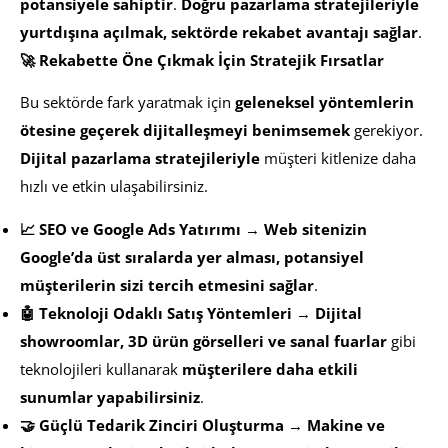
potansiyele sahiptir
.
Doğru pazarlama stratejileriyle
yurtdışına açılmak, sektörde rekabet avantajı sağlar
.
🚀 Rekabette Öne Çıkmak İçin Stratejik Fırsatlar
Bu sektörde fark yaratmak için
geleneksel yöntemlerin
ötesine geçerek dijitalleşmeyi benimsemek
gerekiyor.
Dijital pazarlama stratejileriyle
müşteri kitlenize daha
hızlı ve etkin ulaşabilirsiniz.
📈 SEO ve Google Ads Yatırımı
→
Web sitenizin
Google’da üst sıralarda yer alması, potansiyel
müşterilerin sizi tercih etmesini sağlar
.
🤖 Teknoloji Odaklı Satış Yöntemleri
→
Dijital
showroomlar, 3D ürün görselleri ve sanal fuarlar
gibi
teknolojileri kullanarak
müşterilere daha etkili
sunumlar yapabilirsiniz
.
🤝 Güçlü Tedarik Zinciri Oluşturma
→
Makine ve