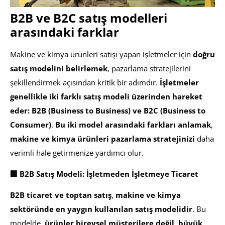
B2B ve B2C satış modelleri
arasındaki farklar
Makine ve kimya ürünleri satışı yapan işletmeler için
doğru
satış modelini belirlemek
, pazarlama stratejilerini
şekillendirmek açısından kritik bir adımdır.
İşletmeler
genellikle iki farklı satış modeli üzerinden hareket
eder: B2B (Business to Business) ve B2C (Business to
Consumer)
.
Bu iki model arasındaki farkları anlamak
,
makine ve kimya ürünleri pazarlama stratejinizi
daha
verimli hale getirmenize yardımcı olur.
🏢 B2B Satış Modeli: İşletmeden İşletmeye Ticaret
B2B ticaret ve toptan satış
,
makine ve kimya
sektöründe en yaygın kullanılan satış modelidir
. Bu
modelde,
ürünler bireysel müşterilere değil, büyük