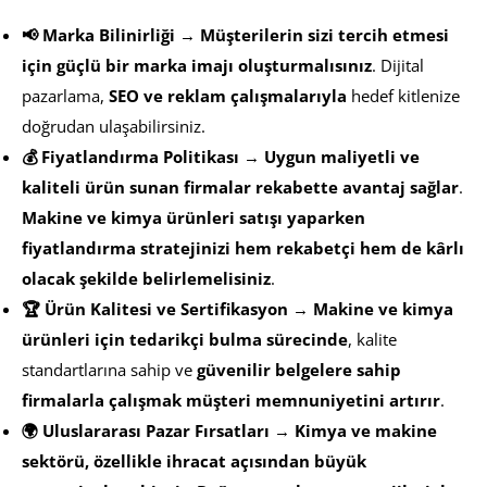
📢 Marka Bilinirliği
→
Müşterilerin sizi tercih etmesi
için güçlü bir marka imajı oluşturmalısınız
. Dijital
pazarlama,
SEO ve reklam çalışmalarıyla
hedef kitlenize
doğrudan ulaşabilirsiniz.
💰 Fiyatlandırma Politikası
→
Uygun maliyetli ve
kaliteli ürün sunan firmalar rekabette avantaj sağlar
.
Makine ve kimya ürünleri satışı yaparken
fiyatlandırma stratejinizi hem rekabetçi hem de kârlı
olacak şekilde belirlemelisiniz
.
🏆 Ürün Kalitesi ve Sertifikasyon
→
Makine ve kimya
ürünleri için tedarikçi bulma sürecinde
, kalite
standartlarına sahip ve
güvenilir belgelere sahip
firmalarla çalışmak müşteri memnuniyetini artırır
.
🌍 Uluslararası Pazar Fırsatları
→
Kimya ve makine
sektörü, özellikle ihracat açısından büyük