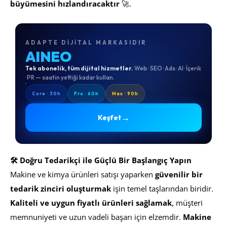
büyümesini hızlandıracaktır
🚀.
ADAPTE DIJITAL MARKASIDIR
AINEO
Tek abonelik, tüm dijital hizmetler.
Web · SEO · Ads · AI · İçerik
· PR — saatin yettiği kadar kullan.
Core · 30h
Pro · 60h
Max · 90h
→
Keşfet
🛠️ Doğru Tedarikçi ile Güçlü Bir Başlangıç Yapın
Makine ve kimya ürünleri satışı yaparken
güvenilir bir
tedarik zinciri oluşturmak
işin temel taşlarından biridir.
Kaliteli ve uygun fiyatlı ürünleri sağlamak
, müşteri
memnuniyeti ve uzun vadeli başarı için elzemdir.
Makine