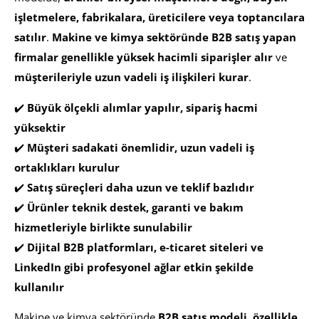
işletmelere, fabrikalara, üreticilere veya toptancılara
satılır
.
Makine ve kimya sektöründe B2B satış yapan
firmalar genellikle yüksek hacimli siparişler alır
ve
müşterileriyle uzun vadeli iş ilişkileri kurar
.
✔️
Büyük ölçekli alımlar yapılır, sipariş hacmi
yüksektir
✔️
Müşteri sadakati önemlidir, uzun vadeli iş
ortaklıkları kurulur
✔️
Satış süreçleri daha uzun ve teklif bazlıdır
✔️
Ürünler teknik destek, garanti ve bakım
hizmetleriyle birlikte sunulabilir
✔️
Dijital B2B platformları, e-ticaret siteleri ve
LinkedIn gibi profesyonel ağlar etkin şekilde
kullanılır
Makine ve kimya sektöründe
B2B satış modeli
,
özellikle