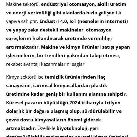
Makine sektörü,
endüstriyel otomasyon, akıllı üretim
ve enerji verimliliği gibi alanlarda hızla gelişen
bir
yapıya sahiptir.
Endüstri 4.0, IoT (nesnelerin interneti)
ve yapay zeka destekli makineler
,
otomasyon
süreçlerini hızlandırarak üretimde verimliliği
artırmaktadır
.
Makine ve kimya ürünleri satışı yapan
işletmelerin, bu trendleri yakından takip etmesi
,
rekabet avantajı kazanmalarını sağlar.
Kimya sektörü ise
temizlik ürünlerinden ilaç
sanayisine, tarımsal kimyasallardan plastik
üretimine kadar geniş bir kullanım alanına sahiptir
.
Küresel pazarın büyüklüğü 2024 itibarıyla trilyon
dolarlık bir değere ulaşmış olup
,
sürdürülebilir ve
çevre dostu kimyasalların önemi giderek
artmaktadır
. Özellikle
biyoteknoloji, geri
dönüştürülebilir malzemeler ve yeşil kimya ürünleri
,