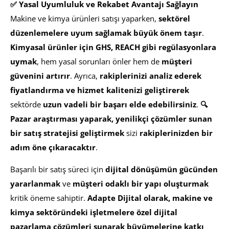
✅ Yasal Uyumluluk ve Rekabet Avantajı Sağlayın
Makine ve kimya ürünleri satışı yaparken,
sektörel
düzenlemelere uyum sağlamak büyük önem taşır
.
Kimyasal ürünler için GHS, REACH gibi regülasyonlara
uymak
, hem yasal sorunları önler hem de
müşteri
güvenini artırır
. Ayrıca,
rakiplerinizi analiz ederek
fiyatlandırma ve hizmet kalitenizi geliştirerek
sektörde
uzun vadeli bir başarı elde edebilirsiniz
.
🔍
Pazar araştırması yaparak, yenilikçi çözümler sunan
bir satış stratejisi geliştirmek
sizi
rakiplerinizden bir
adım öne çıkaracaktır
.
Başarılı bir satış süreci için
dijital dönüşümün gücünden
yararlanmak
ve
müşteri odaklı bir yapı oluşturmak
kritik öneme sahiptir.
Adapte Dijital olarak, makine ve
kimya sektöründeki işletmelere özel dijital
pazarlama çözümleri sunarak büyümelerine katkı