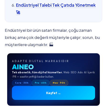
Endüstriyel Talebi Tek Çatıda Yönetmek
🚀
Endüstriyel bir ürün satan firmalar, çoğu zaman
birkaç ama çok değerli müşteriyle çalışır; sorun, bu
müşterilere ulaşmaktır. 🏭
ADAPTE DIJITAL MARKASIDIR
AINEO
Tek abonelik, tüm dijital hizmetler.
Web · SEO · Ads · AI · İçerik
· PR — saatin yettiği kadar kullan.
Core · 30h
Pro · 60h
Max · 90h
→
Keşfet