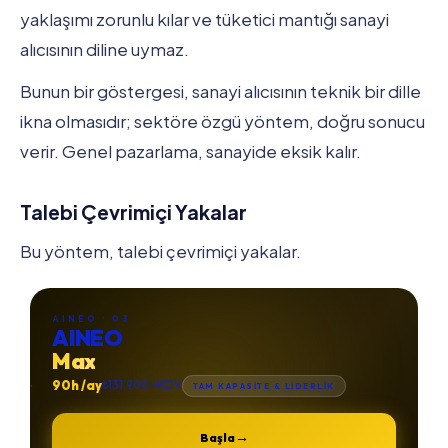
yaklaşımı zorunlu kılar ve tüketici mantığı sanayi
alıcısının diline uymaz.
Bunun bir göstergesi, sanayi alıcısının teknik bir dille
ikna olmasıdır; sektöre özgü yöntem, doğru sonucu
verir. Genel pazarlama, sanayide eksik kalır.
Talebi Çevrimiçi Yakalar
Bu yöntem, talebi çevrimiçi yakalar.
AINEO · 03
AINEO
Max
90h /ay
₺131.900 +KDV
TAM KAPASİTE & LİDERLİK
→
Başla