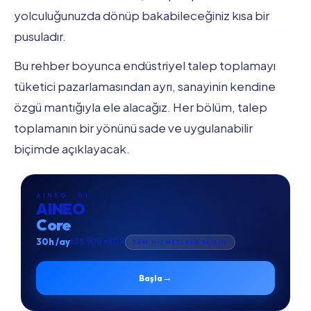
yolculuğunuzda dönüp bakabileceğiniz kısa bir
pusuladır.
Bu rehber boyunca endüstriyel talep toplamayı
tüketici pazarlamasından ayrı, sanayinin kendine
özgü mantığıyla ele alacağız. Her bölüm, talep
toplamanın bir yönünü sade ve uygulanabilir
biçimde açıklayacak.
AINEO · 01
AINEO
Core
30h /ay
₺35.900 +KDV
TÜM HİZMETLERE ERİŞİM
→
Başla