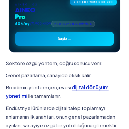
⭐ EN ÇOK TERCİH EDİLEN
AINEO · 02
AINEO
Pro
60h /ay
₺71.900 +KDV
PROFESYONEL BÜYÜME
→
Başla
Sektöre özgü yöntem, doğru sonucu verir.
Genel pazarlama, sanayide eksik kalır.
Bu adımın yöntem çerçevesi
dijital dönüşüm
yönetimi
ile tamamlanır.
Endüstriyel ürünlerde dijital talep toplamayı
anlamanın ilk anahtarı, onun genel pazarlamadan
ayrılan, sanayiye özgü bir yol olduğunu görmektir.