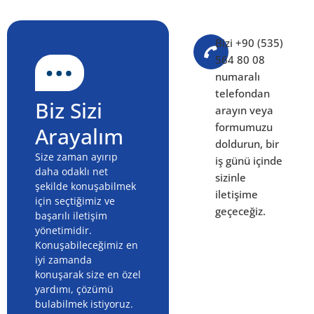
Bizi +90 (535)
564 80 08
numaralı
telefondan
Biz Sizi
arayın veya
formumuzu
Arayalım
doldurun, bir
Size zaman ayırıp
iş günü içinde
daha odaklı net
sizinle
şekilde konuşabilmek
iletişime
için seçtiğimiz ve
geçeceğiz.
başarılı iletişim
yönetimidir.
Konuşabileceğimiz en
iyi zamanda
konuşarak size en özel
yardımı, çözümü
bulabilmek istiyoruz.