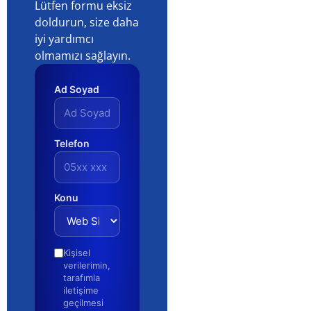
Lütfen formu eksiz
doldurun, size daha
iyi yardımcı
olmamızı sağlayın.
Ad Soyad
Telefon
Konu
Kişisel
verilerimin,
tarafımla
iletişime
geçilmesi