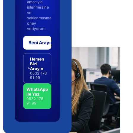
amacıyla
işlenmesine
ve
saklanmasına
onay
veriyorum.
Beni Arayın
Hemen
Bizi
Arayın
0532 178
91 99
WhatsApp
ile Yaz
0532 178
91 99