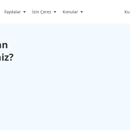
Faydalar
İzin Çerez
Konular
Ku
an
niz?