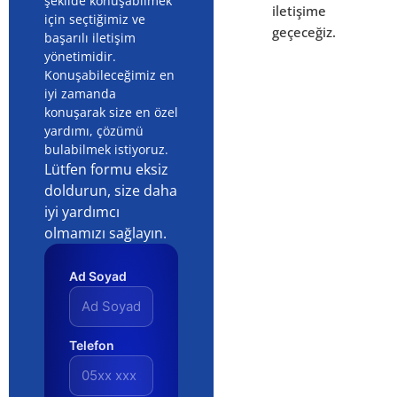
şekilde konuşabilmek
iletişime
için seçtiğimiz ve
geçeceğiz.
başarılı iletişim
yönetimidir.
Konuşabileceğimiz en
iyi zamanda
konuşarak size en özel
yardımı, çözümü
bulabilmek istiyoruz.
Lütfen formu eksiz
doldurun, size daha
iyi yardımcı
olmamızı sağlayın.
Ad Soyad
Telefon