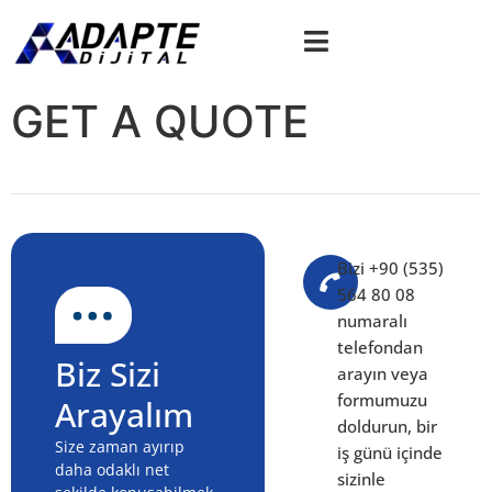
GET A QUOTE
Bizi +90 (535)
564 80 08
numaralı
telefondan
Biz Sizi
arayın veya
formumuzu
Arayalım
doldurun, bir
Size zaman ayırıp
iş günü içinde
daha odaklı net
sizinle