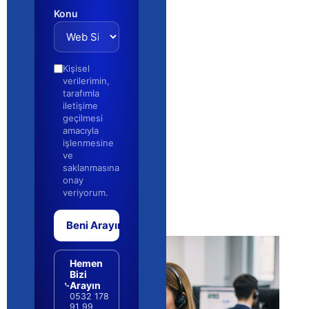
Konu
Kişisel
verilerimin,
tarafımla
iletişime
geçilmesi
amacıyla
işlenmesine
ve
saklanmasına
onay
veriyorum.
Beni Arayın
Hemen
Bizi
Arayın
0532 178
91 99