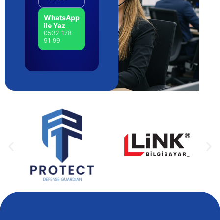
WhatsApp
ile Yaz
0532 178
91 99