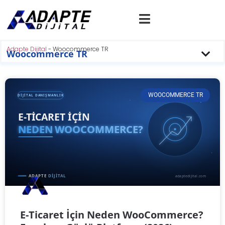
Adapte Dijital
-
Woocommerce TR
Woocommerce TR
WOOCOMMERCE TR
E-Ticaret İçin Neden WooCommerce?