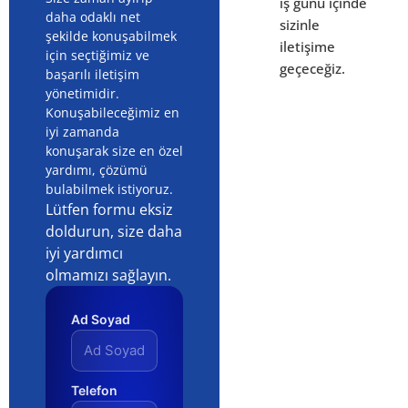
iş günü içinde
daha odaklı net
sizinle
şekilde konuşabilmek
iletişime
için seçtiğimiz ve
geçeceğiz.
başarılı iletişim
yönetimidir.
Konuşabileceğimiz en
iyi zamanda
konuşarak size en özel
yardımı, çözümü
bulabilmek istiyoruz.
Lütfen formu eksiz
doldurun, size daha
iyi yardımcı
olmamızı sağlayın.
Ad Soyad
Telefon