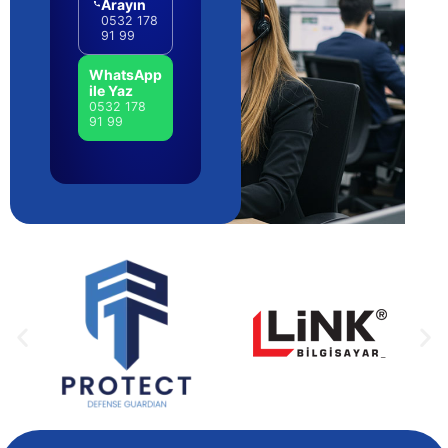
Arayın
0532 178
91 99
WhatsApp
ile Yaz
0532 178
91 99