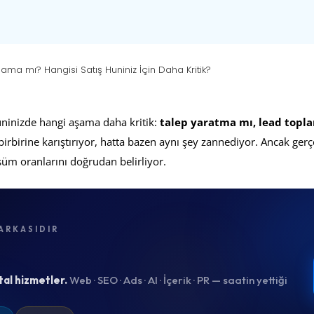
ma mı? Hangisi Satış Huniniz İçin Daha Kritik?
ninizde hangi aşama daha kritik:
talep yaratma mı, lead topl
irbirine karıştırıyor, hatta bazen aynı şey zannediyor. Ancak gerçe
üm oranlarını doğrudan belirliyor.
ARKASIDIR
tal hizmetler.
Web · SEO · Ads · AI · İçerik · PR — saatin yettiği