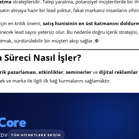
ratma
stratejileridir. Talep yaratma, potansiyel müşterilerde bir ih
satın almaya hazır bir lead yoktur, fakat markanız insanların zihn
için en kritik önemi,
satış hunisinin en üst katmanını doldur
inecek lead sayısı yetersiz olur. Bu nedenle doğru içerik stratejisi
atmak, sürdürülebilir bir müşteri akışı sağlar. 🌐
Süreci Nasıl İşler?
erik pazarlaması
,
etkinlikler
,
seminerler
ve
dijital reklamlar
ek ve marka ile ilgili ilk bağ kurmalarını sağlamaktır.
Core
KDV
TÜM HİZMETLERE ERİŞİM