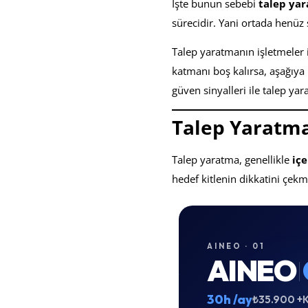
İşte bunun sebebi
talep ya
sürecidir. Yani ortada henüz 
Talep yaratmanın işletmeler 
katmanı boş kalırsa, aşağıya 
güven sinyalleri ile talep yar
Talep Yaratma 
Talep yaratma, genellikle
iç
hedef kitlenin dikkatini çekm
AINEO · 01
AINEO
30h /ay
₺35.900 +