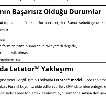
nın Başarısız Olduğu Durumlar
lead toplamada düşük performans sergiler. Bunun sebebi genellikl
erdir
.
ması
 formlar (“Bize numaranı bırak” yeterli değildir)
rinin eksik olması
 yapılmaması
da Letator™ Yaklaşımı
şına yeterli değil. İşte bu noktada
Letator™ modeli
, lead toplam
çıkar. Funnel boyunca elde edilen veriler, CRM sistemine entegre edi
Böylece sadece lead toplamakla kalmaz, aynı zamanda
satışa dönüşm