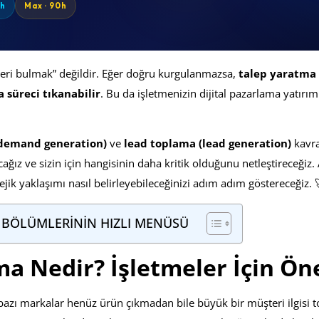
0h
Max · 90h
eri bulmak” değildir. Eğer doğru kurgulanmazsa,
talep yaratma 
 süreci tıkanabilir
. Bu da işletmenizin dijital pazarlama yatırı
(demand generation)
ve
lead toplama (lead generation)
kavra
cağız ve sizin için hangisinin daha kritik olduğunu netleştireceğiz.
ejik yaklaşımı nasıl belirleyebileceğinizi adım adım göstereceğiz. 
 BÖLÜMLERİNİN HIZLI MENÜSÜ
ma Nedir? İşletmeler İçin Ö
zı markalar henüz ürün çıkmadan bile büyük bir müşteri ilgisi t