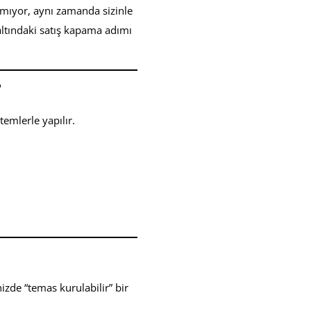
nımıyor, aynı zamanda sizinle
altındaki satış kapama adımı
r
temlerle yapılır.
nizde “temas kurulabilir” bir