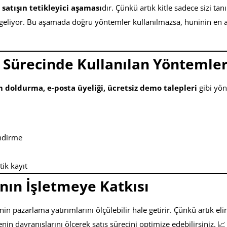
n
satışın tetikleyici aşaması
dır. Çünkü artık kitle sadece sizi ta
e geliyor. Bu aşamada doğru yöntemler kullanılmazsa, huninin en 
Sürecinde Kullanılan Yöntemle
 doldurma, e-posta üyeliği, ücretsiz demo talepleri
gibi yön
indirme
ik kayıt
ın İşletmeye Katkısı
n pazarlama yatırımlarını ölçülebilir hale getirir. Çünkü artık eli
lenin davranışlarını ölçerek satış sürecini optimize edebilirsiniz. 📈