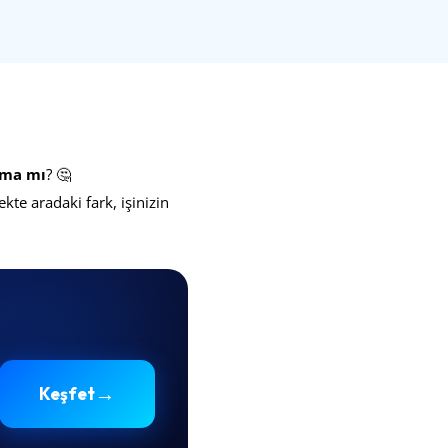
ama mı
? 🤔
kte aradaki fark, işinizin
→
Keşfet