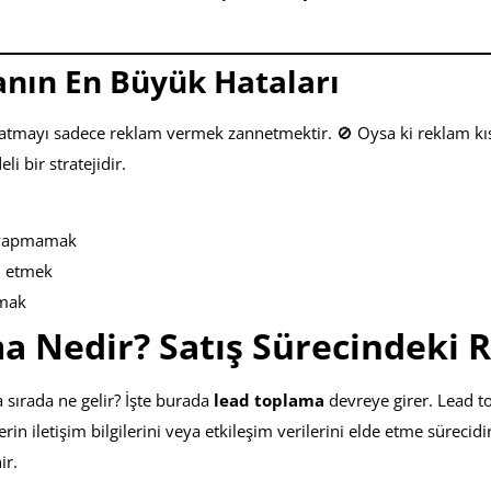
nın En Büyük Hataları
aratmayı sadece reklam vermek zannetmektir. 🚫 Oysa ki reklam kıs
i bir stratejidir.
 yapmamak
l etmek
amak
a Nedir? Satış Sürecindeki 
 sırada ne gelir? İşte burada
lead toplama
devreye girer. Lead t
in iletişim bilgilerini veya etkileşim verilerini elde etme sürecidir
ir.