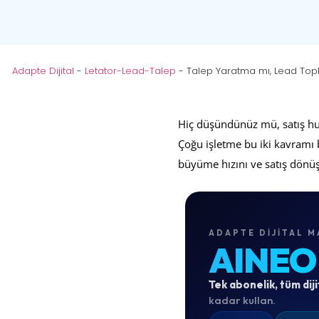
Adapte Dijital
-
Letator-Lead-Talep
-
Talep Yaratma mı, Lead Topla
Hiç düşündünüz mü, satış hu
Çoğu işletme bu iki kavramı b
büyüme hızını ve satış dönüş
ADAPTE DIJITAL M
AINEO
Tek abonelik, tüm diji
kadar kullan.