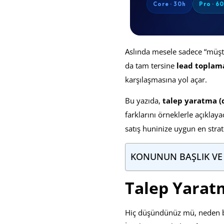
Core · 30h
Pro · 6
Aslında mesele sadece “müşt
da tam tersine
lead toplama
karşılaşmasına yol açar.
Bu yazıda,
talep yaratma 
farklarını örneklerle açıklaya
satış huninize uygun en strat
KONUNUN BAŞLIK VE
Talep Yarat
Hiç düşündünüz mü, neden ba