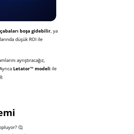
çabaları boşa gidebilir
, ya
mlarında düşük ROI ile
mlarını ayrıştıracağız,
 Ayrıca
Letator™ modeli
ile
🚀
nemi
opluyor? 🤔