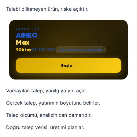
Talebi bilinmeyen ürün, riske açıktır.
AINEO · 03
AINEO
Max
90h /ay
₺131.900 +KDV
TAM KAPASİTE & LİDERLİK
→
Başla
Varsayılan talep, yanılgıya yol açar.
Gerçek talep, yatırımın boyutunu belirler.
Talep ölçümü, analizin can damarıdır.
Doğru talep verisi, üretimi planlar.