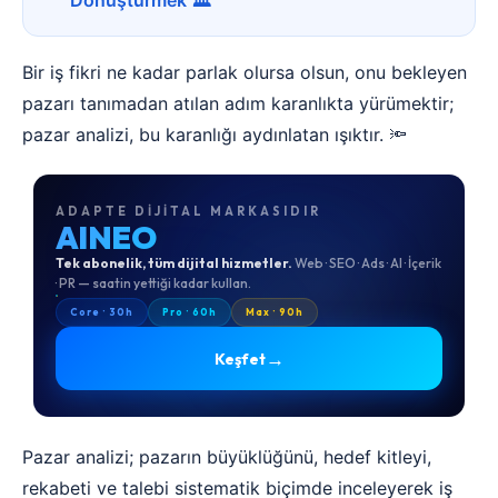
Dönüştürmek 🏛️
Bir iş fikri ne kadar parlak olursa olsun, onu bekleyen
pazarı tanımadan atılan adım karanlıkta yürümektir;
pazar analizi, bu karanlığı aydınlatan ışıktır. 🔦
ADAPTE DIJITAL MARKASIDIR
AINEO
Tek abonelik, tüm dijital hizmetler.
Web · SEO · Ads · AI · İçerik
· PR — saatin yettiği kadar kullan.
Core · 30h
Pro · 60h
Max · 90h
→
Keşfet
Pazar analizi; pazarın büyüklüğünü, hedef kitleyi,
rekabeti ve talebi sistematik biçimde inceleyerek iş