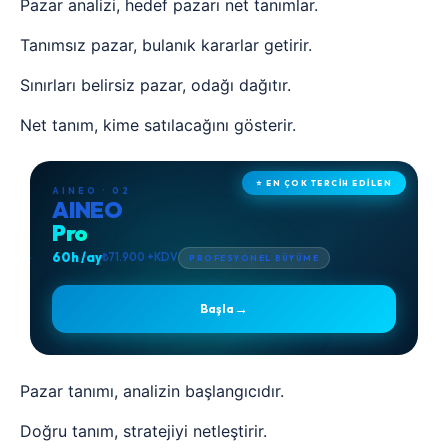
Pazar analizi, hedef pazarı net tanımlar.
Tanımsız pazar, bulanık kararlar getirir.
Sınırları belirsiz pazar, odağı dağıtır.
Net tanım, kime satılacağını gösterir.
⭐ EN ÇOK TERCİH EDİLEN
AINEO · 02
AINEO
Pro
60h /ay
₺71.900 +KDV
PROFESYONEL BÜYÜME
→
Başla
Pazar tanımı, analizin başlangıcıdır.
Doğru tanım, stratejiyi netleştirir.