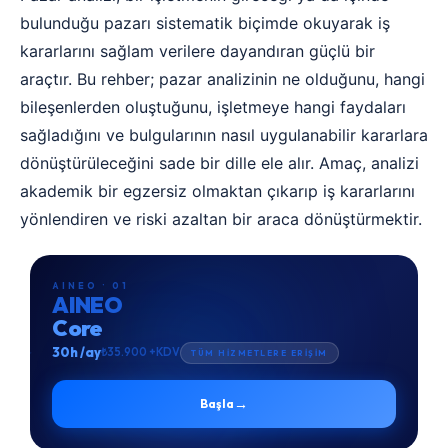
bulunduğu pazarı sistematik biçimde okuyarak iş
kararlarını sağlam verilere dayandıran güçlü bir
araçtır. Bu rehber; pazar analizinin ne olduğunu, hangi
bileşenlerden oluştuğunu, işletmeye hangi faydaları
sağladığını ve bulgularının nasıl uygulanabilir kararlara
dönüştürüleceğini sade bir dille ele alır. Amaç, analizi
akademik bir egzersiz olmaktan çıkarıp iş kararlarını
yönlendiren ve riski azaltan bir araca dönüştürmektir.
AINEO · 01
AINEO
Core
30h /ay
₺35.900 +KDV
TÜM HİZMETLERE ERİŞİM
→
Başla