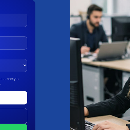
esi amacıyla
.