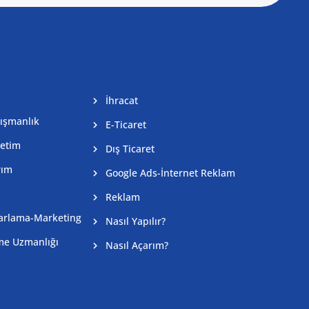
İhracat
nışmanlık
E-Ticaret
netim
Dış Ticaret
rım
Google Ads-İnternet Reklam
a
Reklam
zarlama-Marketing
Nasıl Yapılır?
rme Uzmanlığı
Nasıl Açarım?