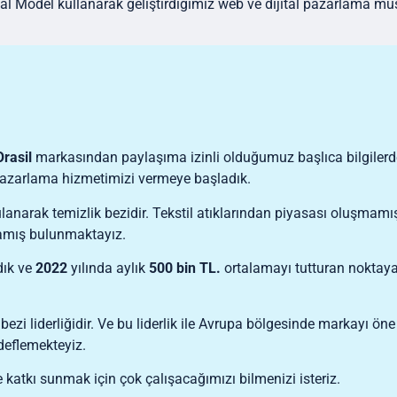
ital Model kullanarak geliştirdiğimiz web ve dijital pazarlama mü
Orasil
markasından paylaşıma izinli olduğumuz başlıca bilgilerde
 pazarlama hizmetimizi vermeye başladık.
lanarak temizlik bezidir. Tekstil atıklarından piyasası oluşmamı
lamış bulunmaktayız.
dık ve
2022
yılında aylık
500 bin TL.
ortalamayı tutturan noktaya 
ezi liderliğidir. Ve bu liderlik ile Avrupa bölgesinde markayı öne
edeflemekteyiz.
ve katkı sunmak için çok çalışacağımızı bilmenizi isteriz.