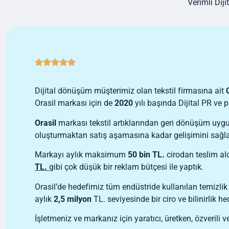
Verimli Dij





Dijital dönüşüm müşterimiz olan tekstil firmasına ait
Orasil markası için de
2020
yılı başında Dijital PR ve
Orasil
markası tekstil artıklarından geri dönüşüm uygu
oluşturmaktan satış aşamasına kadar gelişimini sağ
Markayı aylık maksimum
50 bin TL.
cirodan teslim al
TL.
gibi çok düşük bir reklam bütçesi ile yaptık.
Orasil’de hedefimiz tüm endüstride kullanılan temizlik b
aylık
2,5 milyon
TL. seviyesinde bir ciro ve bilinirlik h
İşletmeniz ve markanız için yaratıcı, üretken, özverili 