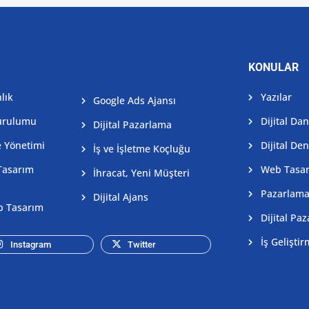
KONULAR
lık
Yazılar
Google Ads Ajansı
Kurulumu
Dijital Da
Dijital Pazarlama
e Yönetimi
Dijital De
İş ve İşletme Koçluğu
Tasarım
Web Tasa
İhracat, Yeni Müşteri
Pazarlam
Dijital Ajans
b Tasarım
Dijital Pa
İş Gelişti
Instagram
Twitter