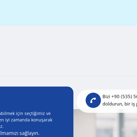
Bizi +90 (535) 
doldurun, bir iş
bilmek için seçtiğimiz ve
z en iyi zamanda konuşarak
z.
olmamızı sağlayın.