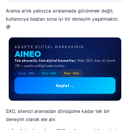
Arama artık yalnızca sıralamada görünmek değil;
kullanıcıya baştan sona iyi bir deneyim yaşatmaktır.
🧭
ADAPTE DIJITAL MARKASIDIR
AINEO
Tek abonelik, tüm dijital hizmetler.
Web · SEO · Ads · AI · İçerik
· PR — saatin yettiği kadar kullan.
Core · 30h
Pro · 60h
Max · 90h
→
Keşfet
SXO, sitenizi aramadan dönüşüme kadar tek bir
deneyim olarak ele alır.