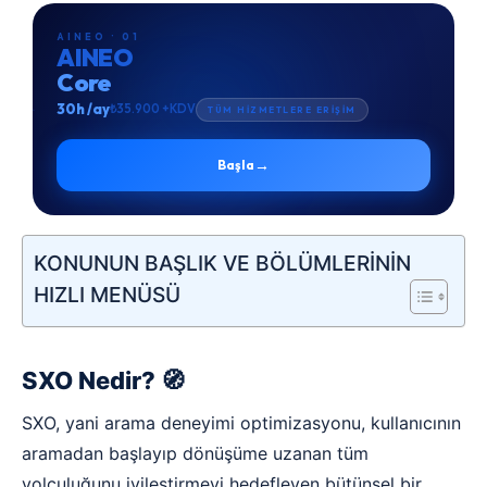
AINEO · 01
AINEO
Core
30h /ay
₺35.900 +KDV
TÜM HİZMETLERE ERİŞİM
→
Başla
KONUNUN BAŞLIK VE BÖLÜMLERİNİN
HIZLI MENÜSÜ
SXO Nedir? 🧭
SXO, yani arama deneyimi optimizasyonu, kullanıcının
aramadan başlayıp dönüşüme uzanan tüm
yolculuğunu iyileştirmeyi hedefleyen bütünsel bir