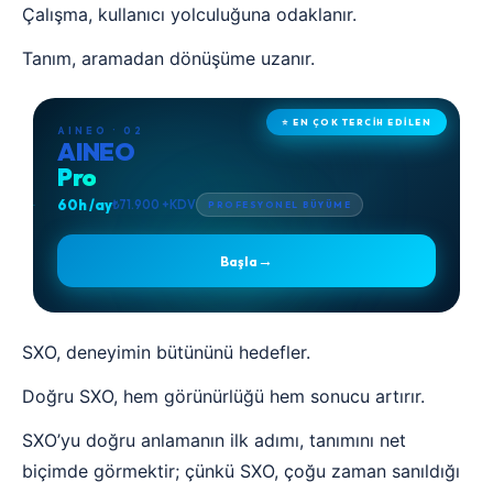
Çalışma, kullanıcı yolculuğuna odaklanır.
Tanım, aramadan dönüşüme uzanır.
⭐ EN ÇOK TERCİH EDİLEN
AINEO · 02
AINEO
Pro
60h /ay
₺71.900 +KDV
PROFESYONEL BÜYÜME
→
Başla
SXO, deneyimin bütününü hedefler.
Doğru SXO, hem görünürlüğü hem sonucu artırır.
SXO’yu doğru anlamanın ilk adımı, tanımını net
biçimde görmektir; çünkü SXO, çoğu zaman sanıldığı