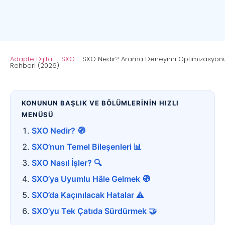
Adapte Dijital
-
SXO
-
SXO Nedir? Arama Deneyimi Optimizasyon
Rehberi (2026)
KONUNUN BAŞLIK VE BÖLÜMLERİNİN HIZLI
MENÜSÜ
SXO Nedir? 🧭
SXO’nun Temel Bileşenleri 📊
SXO Nasıl İşler? 🔍
SXO’ya Uyumlu Hâle Gelmek 🧭
SXO’da Kaçınılacak Hatalar ⚠️
SXO’yu Tek Çatıda Sürdürmek 🤝