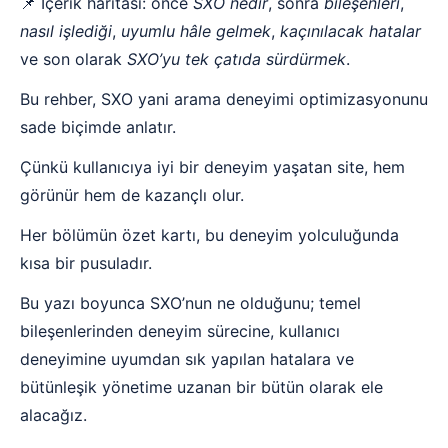
📌 İçerik haritası: önce
SXO nedir
, sonra
bileşenleri
,
nasıl işlediği
,
uyumlu hâle gelmek
,
kaçınılacak hatalar
ve son olarak
SXO’yu tek çatıda sürdürmek
.
Bu rehber, SXO yani arama deneyimi optimizasyonunu
sade biçimde anlatır.
Çünkü kullanıcıya iyi bir deneyim yaşatan site, hem
görünür hem de kazançlı olur.
Her bölümün özet kartı, bu deneyim yolculuğunda
kısa bir pusuladır.
Bu yazı boyunca SXO’nun ne olduğunu; temel
bileşenlerinden deneyim sürecine, kullanıcı
deneyimine uyumdan sık yapılan hatalara ve
bütünleşik yönetime uzanan bir bütün olarak ele
alacağız.