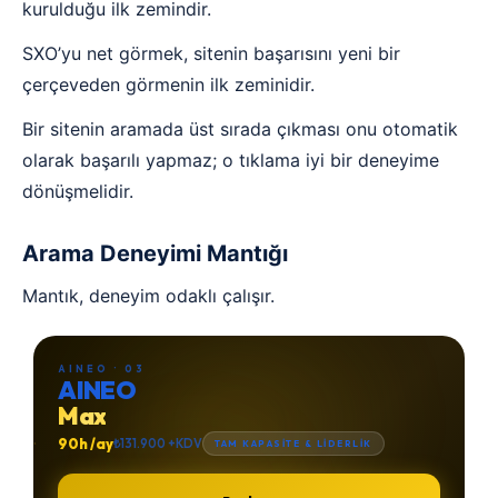
kurulduğu ilk zemindir.
SXO’yu net görmek, sitenin başarısını yeni bir
çerçeveden görmenin ilk zeminidir.
Bir sitenin aramada üst sırada çıkması onu otomatik
olarak başarılı yapmaz; o tıklama iyi bir deneyime
dönüşmelidir.
Arama Deneyimi Mantığı
Mantık, deneyim odaklı çalışır.
AINEO · 03
AINEO
Max
90h /ay
₺131.900 +KDV
TAM KAPASİTE & LİDERLİK