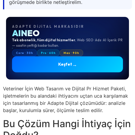
görüşmede birlikte netleştirelim.
ADAPTE DIJITAL MARKASIDIR
AINEO
Tek abonelik, tüm dijital hizmetler.
Web · SEO · Ads · AI · İçerik · PR
— saatin yettiği kadar kullan.
Core · 30h
Pro · 60h
Max · 90h
→
Keşfet
Veteriner İçin Web Tasarım ve Dijital Pr Hizmet Paketi,
işletmelerin bu alandaki ihtiyacını uçtan uca karşılamak
için tasarlanmış bir Adapte Dijital çözümüdür: analizle
başlar, kurulumla sürer, ölçümle teslim edilir.
Bu Çözüm Hangi İhtiyaç İçin