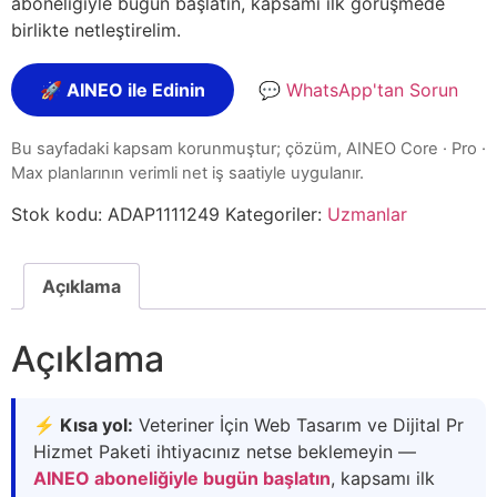
aboneliğiyle bugün başlatın, kapsamı ilk görüşmede
birlikte netleştirelim.
🚀 AINEO ile Edinin
💬 WhatsApp'tan Sorun
Bu sayfadaki kapsam korunmuştur; çözüm, AINEO Core · Pro ·
Max planlarının verimli net iş saatiyle uygulanır.
Stok kodu:
ADAP1111249
Kategoriler:
Uzmanlar
Açıklama
Açıklama
⚡ Kısa yol:
Veteriner İçin Web Tasarım ve Dijital Pr
Hizmet Paketi ihtiyacınız netse beklemeyin —
AINEO aboneliğiyle bugün başlatın
, kapsamı ilk