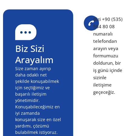
Bizi +90 (535)
564 80 08
numaralı
telefondan
Biz Sizi
arayın veya
formumuzu
Arayalım
doldurun, bir
Size zaman ayırıp
iş günü içinde
daha odaklı net
sizinle
şekilde konuşabilmek
iletişime
için seçtiğimiz ve
geçeceğiz.
başarılı iletişim
yönetimidir.
Konuşabileceğimiz en
iyi zamanda
konuşarak size en özel
yardımı, çözümü
bulabilmek istiyoruz.