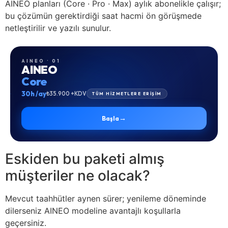
AINEO planları (Core · Pro · Max) aylık abonelikle çalışır;
bu çözümün gerektirdiği saat hacmi ön görüşmede
netleştirilir ve yazılı sunulur.
AINEO · 01
AINEO
Core
30h /ay
₺35.900 +KDV
TÜM HİZMETLERE ERİŞİM
→
Başla
Eskiden bu paketi almış
müşteriler ne olacak?
Mevcut taahhütler aynen sürer; yenileme döneminde
dilerseniz AINEO modeline avantajlı koşullarla
geçersiniz.