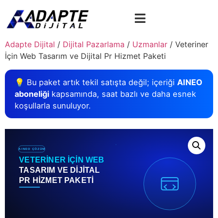
Adapte Dijital
/
Dijital Pazarlama
/
Uzmanlar
/ Veteriner
İçin Web Tasarım ve Dijital Pr Hizmet Paketi
💡 Bu paket artık tekil satışta değil; içeriği
AINEO
aboneliği
kapsamında, saat bazlı ve daha esnek
koşullarla sunuluyor.