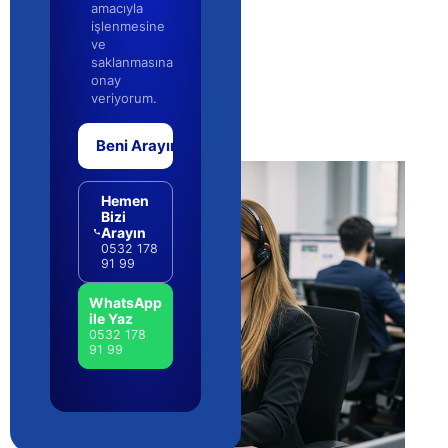
amacıyla
işlenmesine
ve
saklanmasına
onay
veriyorum.
Beni Arayın
Hemen
Bizi
Arayın
0532 178
91 99
WhatsApp
ile Yaz
0532 178
91 99