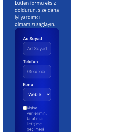
Lütfen formu eksiz
doldurun, size daha
iyi yardımcı
olmamızı sağlayın.
Ad Soyad
Telefon
Konu
Kişisel
verilerimin,
tarafımla
iletişime
geçilmesi