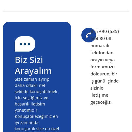
Bizi +90 (535)
564 80 08
numaralı
telefondan
Biz Sizi
arayın veya
formumuzu
Arayalım
doldurun, bir
Size zaman ayırıp
iş günü içinde
daha odaklı net
sizinle
şekilde konuşabilmek
iletişime
için seçtiğimiz ve
geçeceğiz.
başarılı iletişim
yönetimidir.
Konuşabileceğimiz en
iyi zamanda
konuşarak size en özel