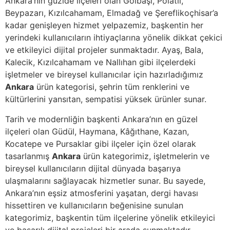
Ankara’nın güzide ilçeleri olan Gölbaşı, Polatlı,
Beypazarı, Kızılcahamam, Elmadağ ve Şereflikoçhisar’a
kadar genişleyen hizmet yelpazemiz, başkentin her
yerindeki kullanıcıların ihtiyaçlarına yönelik dikkat çekici
ve etkileyici dijital projeler sunmaktadır. Ayaş, Bala,
Kalecik, Kızılcahamam ve Nallıhan gibi ilçelerdeki
işletmeler ve bireysel kullanıcılar için hazırladığımız
Ankara
ürün kategorisi, şehrin tüm renklerini ve
kültürlerini yansıtan, sempatisi yüksek ürünler sunar.
Tarih ve modernliğin başkenti Ankara’nın en güzel
ilçeleri olan Güdül, Haymana, Kâğıthane, Kazan,
Kocatepe ve Pursaklar gibi ilçeler için özel olarak
tasarlanmış
Ankara
ürün kategorimiz, işletmelerin ve
bireysel kullanıcıların dijital dünyada başarıya
ulaşmalarını sağlayacak hizmetler sunar. Bu sayede,
Ankara’nın eşsiz atmosferini yaşatan, dergi havası
hissettiren ve kullanıcıların beğenisine sunulan
kategorimiz, başkentin tüm ilçelerine yönelik etkileyici
ve başarılı dijital projeleri bir arada sunmaktadır.