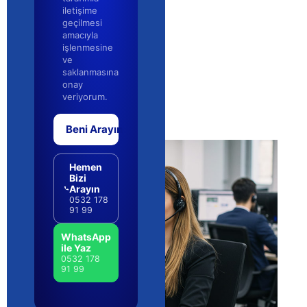
iletişime
geçilmesi
amacıyla
işlenmesine
ve
saklanmasına
onay
veriyorum.
Beni Arayın
Hemen
Bizi
Arayın
0532 178
91 99
WhatsApp
ile Yaz
0532 178
91 99