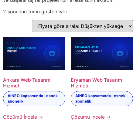
2 sonucun tümü gösteriliyor
Ankara Web Tasarım
Eryaman Web Tasarım
Hizmeti
Hizmeti
AINEO kapsamında · esnek
AINEO kapsamında · esnek
abonelik
abonelik
Çözümü İncele →
Çözümü İncele →