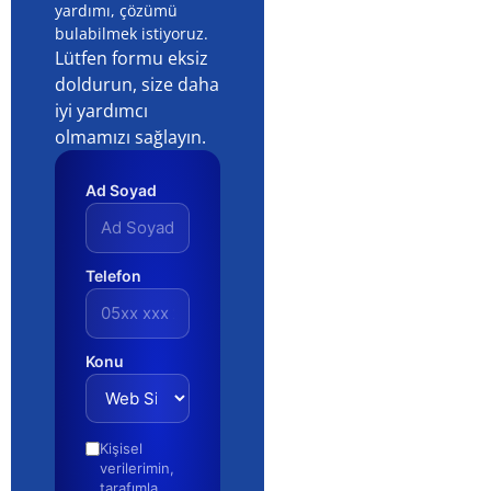
yardımı, çözümü
bulabilmek istiyoruz.
Lütfen formu eksiz
doldurun, size daha
iyi yardımcı
olmamızı sağlayın.
Ad Soyad
Telefon
Konu
Kişisel
verilerimin,
tarafımla