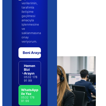
verilerimin,
tarafımla
iletişime
geçilmesi
amacıyla
işlenmesine
ve
saklanmasına
onay
veriyorum.
Beni Arayın
Hemen
Bizi
Arayın
0532 178
91 99
WhatsApp
ile Yaz
0532 178
91 99