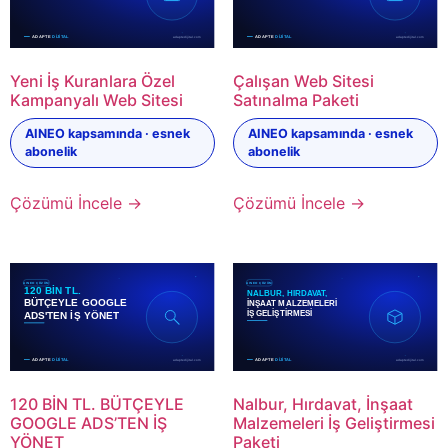
Yeni İş Kuranlara Özel
Çalışan Web Sitesi
Kampanyalı Web Sitesi
Satınalma Paketi
AINEO kapsamında · esnek
AINEO kapsamında · esnek
abonelik
abonelik
Çözümü İncele →
Çözümü İncele →
120 BİN TL. BÜTÇEYLE
Nalbur, Hırdavat, İnşaat
GOOGLE ADS’TEN İŞ
Malzemeleri İş Geliştirmesi
YÖNET
Paketi