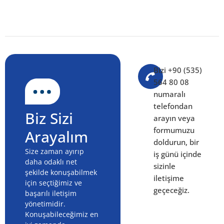
Bizi +90 (535)
564 80 08
numaralı
telefondan
Biz Sizi
arayın veya
formumuzu
Arayalım
doldurun, bir
Size zaman ayırıp
iş günü içinde
daha odaklı net
sizinle
şekilde konuşabilmek
iletişime
için seçtiğimiz ve
geçeceğiz.
başarılı iletişim
yönetimidir.
Konuşabileceğimiz en