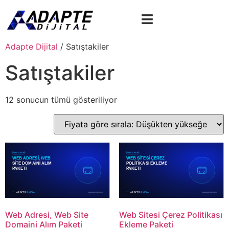
Adapte Dijital
/ Satıştakiler
Satıştakiler
12 sonucun tümü gösteriliyor
Web Adresi, Web Site
Web Sitesi Çerez Politikası
Domaini Alım Paketi
Ekleme Paketi