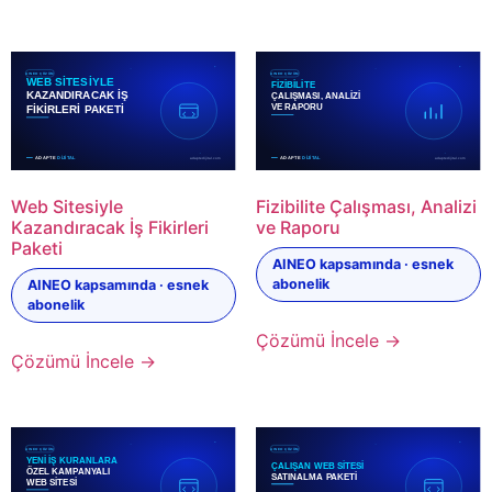
Web Sitesiyle
Fizibilite Çalışması, Analizi
Kazandıracak İş Fikirleri
ve Raporu
Paketi
AINEO kapsamında · esnek
abonelik
AINEO kapsamında · esnek
abonelik
Çözümü İncele →
Çözümü İncele →