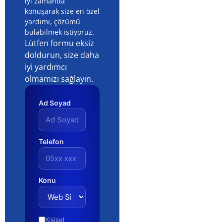
iyi zamanda
konuşarak size en özel
yardımı, çözümü
bulabilmek istiyoruz.
Lütfen formu eksiz
doldurun, size daha
iyi yardımcı
olmamızı sağlayın.
Ad Soyad
Telefon
Konu
Kişisel