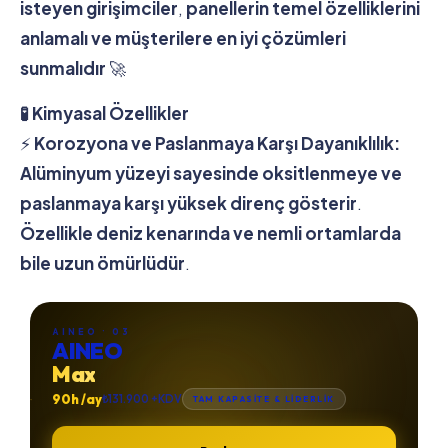
isteyen girişimciler
,
panellerin temel özelliklerini
anlamalı ve müşterilere en iyi çözümleri
sunmalıdır
🚀
🧪 Kimyasal Özellikler
⚡
Korozyona ve Paslanmaya Karşı Dayanıklılık:
Alüminyum yüzeyi sayesinde oksitlenmeye ve
paslanmaya karşı yüksek direnç gösterir
.
Özellikle deniz kenarında ve nemli ortamlarda
bile uzun ömürlüdür
.
AINEO · 03
AINEO
Max
90h /ay
₺131.900 +KDV
TAM KAPASİTE & LİDERLİK