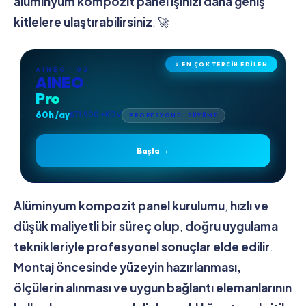
alüminyum kompozit panel işinizi daha geniş
kitlelere ulaştırabilirsiniz
. 🚀
⭐ EN ÇOK TERCİH EDİLEN
AINEO · 02
AINEO
Pro
60h /ay
₺71.900 +KDV
PROFESYONEL BÜYÜME
→
Başla
Alüminyum kompozit panel kurulumu
,
hızlı ve
düşük maliyetli bir süreç olup
,
doğru uygulama
teknikleriyle profesyonel sonuçlar elde edilir
.
Montaj öncesinde yüzeyin hazırlanması,
ölçülerin alınması ve uygun bağlantı elemanlarının