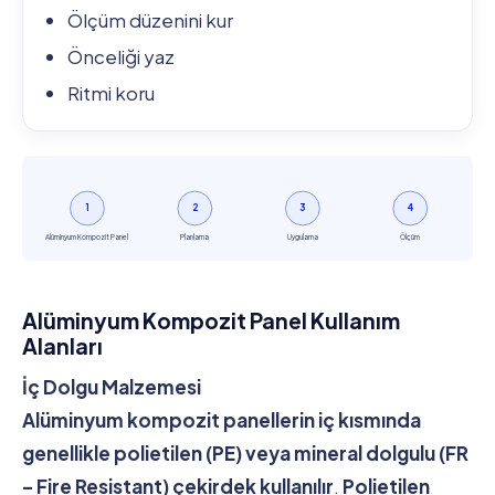
Ölçüm düzenini kur
Önceliği yaz
Ritmi koru
1
2
3
4
Alüminyum Kompozit Panel
Planlama
Uygulama
Ölçüm
Alüminyum Kompozit Panel Kullanım
Alanları
İç Dolgu Malzemesi
Alüminyum kompozit panellerin iç kısmında
genellikle polietilen (PE) veya mineral dolgulu (FR
– Fire Resistant) çekirdek kullanılır
.
Polietilen