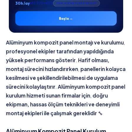
30h /ay
₺35.900 +KDV
TÜM HİZMETLERE ERİŞİM
→
Başla
Alüminyum kompozit panel montajı ve kurulumu
,
profesyonel ekipler tarafından yapıldığında
yüksek performans gösterir
.
Hafif olması,
montaj sürecini hızlandırırken
,
panellerin kolayca
kesilmesi ve şekillendirilebilmesi de uygulama
sürecini kolaylaştırır
.
Alüminyum kompozit panel
kurulum hizmeti sunan firmalar için
,
doğru
ekipman, hassas ölçüm teknikleri ve deneyimli
montaj ekipleri ile çalışmak gereklidir
🔧
Alüminyum Kompozit Panel Kurulum