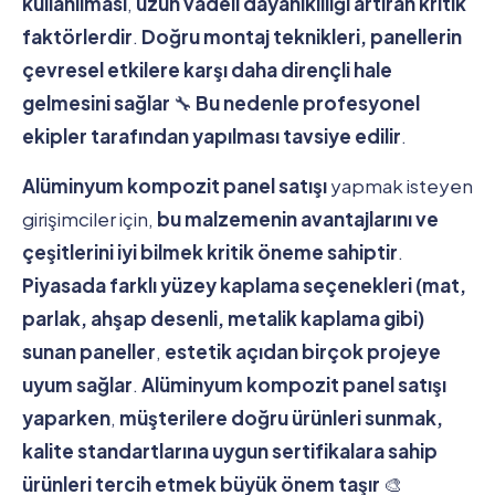
kullanılması
,
uzun vadeli dayanıklılığı artıran kritik
faktörlerdir
.
Doğru montaj teknikleri, panellerin
çevresel etkilere karşı daha dirençli hale
gelmesini sağlar
🔧
Bu nedenle profesyonel
ekipler tarafından yapılması tavsiye edilir
.
Alüminyum kompozit panel satışı
yapmak isteyen
girişimciler için,
bu malzemenin avantajlarını ve
çeşitlerini iyi bilmek kritik öneme sahiptir
.
Piyasada farklı yüzey kaplama seçenekleri (mat,
parlak, ahşap desenli, metalik kaplama gibi)
sunan paneller
,
estetik açıdan birçok projeye
uyum sağlar
.
Alüminyum kompozit panel satışı
yaparken
,
müşterilere doğru ürünleri sunmak,
kalite standartlarına uygun sertifikalara sahip
ürünleri tercih etmek büyük önem taşır
🎨