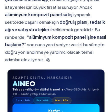
isteyenler için büyük fırsatlar sunuyor. Ancak
alüminyum kompozit panel satışı
yaparak
sektörde başarılı olmak için
doğru iş planı, tedarik
ağı ve satış stratejileri
belirlemek gereklidir. Bu
rehberde,
“alüminyum kompozit panel işine nasıl
başlanır?”
sorusuna yanıt veriyor ve sizi bu süreçte
doğru yönlendirmeye yardımcı olacak temel
adımları ele alıyoruz. 🚀
ADAPTE DIJITAL MARKASIDIR
AINEO
Tek abonelik, tüm dijital hizmetler.
Web · SEO · Ads · AI · İçerik
· PR — saatin yettiği kadar kullan.
Core · 30h
Pro · 60h
Max · 90h
→
Keşfet