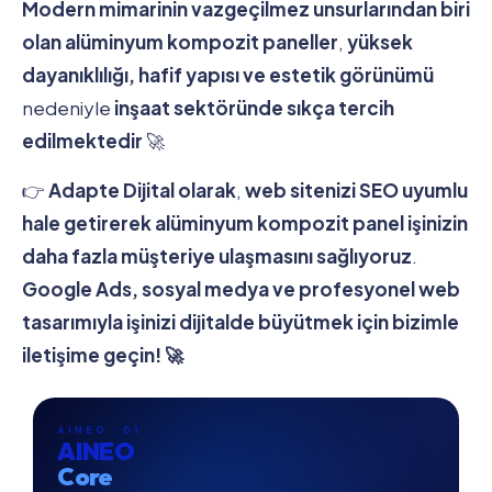
Modern mimarinin vazgeçilmez unsurlarından biri
olan alüminyum kompozit paneller
,
yüksek
dayanıklılığı, hafif yapısı ve estetik görünümü
nedeniyle
inşaat sektöründe sıkça tercih
edilmektedir
🚀
👉
Adapte Dijital olarak
,
web sitenizi SEO uyumlu
hale getirerek alüminyum kompozit panel işinizin
daha fazla müşteriye ulaşmasını sağlıyoruz
.
Google Ads, sosyal medya ve profesyonel web
tasarımıyla işinizi dijitalde büyütmek için bizimle
iletişime geçin! 🚀
AINEO · 01
AINEO
Core