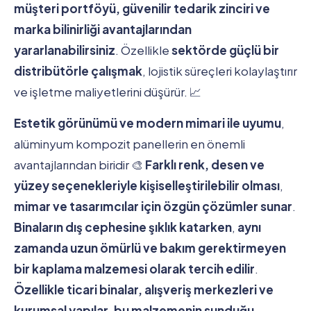
müşteri portföyü, güvenilir tedarik zinciri ve
marka bilinirliği avantajlarından
yararlanabilirsiniz
. Özellikle
sektörde güçlü bir
distribütörle çalışmak
, lojistik süreçleri kolaylaştırır
ve işletme maliyetlerini düşürür. 📈
Estetik görünümü ve modern mimari ile uyumu
,
alüminyum kompozit panellerin en önemli
avantajlarından biridir 🎨
Farklı renk, desen ve
yüzey seçenekleriyle kişiselleştirilebilir olması
,
mimar ve tasarımcılar için özgün çözümler sunar
.
Binaların dış cephesine şıklık katarken
,
aynı
zamanda uzun ömürlü ve bakım gerektirmeyen
bir kaplama malzemesi olarak tercih edilir
.
Özellikle ticari binalar, alışveriş merkezleri ve
kurumsal yapılar
,
bu malzemenin sunduğu