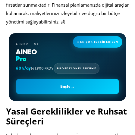
fırsatlar sunmaktadır. Finansal planlamanızda dijital araçlar
kullanarak, maliyetlerinizi izleyebilir ve doğru bir bütçe
yönetimi sağlayabilirsiniz. 💰
⭐ EN ÇOK TERCİH EDİLEN
AINEO · 02
AINEO
Pro
60h /ay
₺71.900 +KDV
PROFESYONEL BÜYÜME
→
Başla
Yasal Gereklilikler ve Ruhsat
Süreçleri