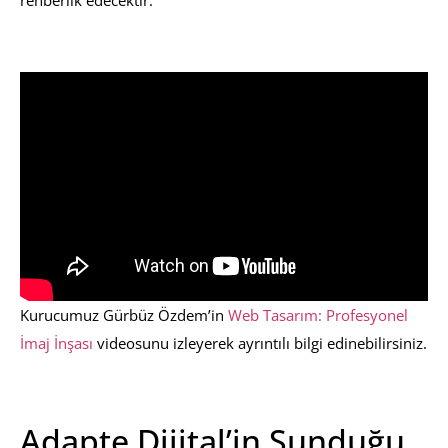
rehberlik edecektir.
Kurucumuz Gürbüz Özdem’in
Web Tasarım: Profesyonel
İmaj İnşası
videosunu izleyerek ayrıntılı bilgi edinebilirsiniz.
Adapte Dijital’in Sunduğu