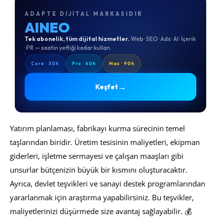
ADAPTE DIJITAL MARKASIDIR
AINEO
Tek abonelik, tüm dijital hizmetler.
Web · SEO · Ads · AI · İçerik
· PR — saatin yettiği kadar kullan.
Core · 30h
Pro · 60h
Max · 90h
→
Keşfet
Yatırım planlaması, fabrikayı kurma sürecinin temel
taşlarından biridir. Üretim tesisinin maliyetleri, ekipman
giderleri, işletme sermayesi ve çalışan maaşları gibi
unsurlar bütçenizin büyük bir kısmını oluşturacaktır.
Ayrıca, devlet teşvikleri ve sanayi destek programlarından
yararlanmak için araştırma yapabilirsiniz. Bu teşvikler,
maliyetlerinizi düşürmede size avantaj sağlayabilir. 💰