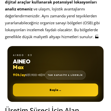
dijital araçlar kullanarak potansiyel lokasyonları
analiz etmeniz
ve ulaşım, lojistik avantajlarını
değerlendirmenizdir. Aynı zamanda yerel teşviklerden
yararlanabileceğiniz organize sanayi bölgeleri (OSB) gibi
lokasyonları incelemek faydalı olacaktır. Bu bölgelerde
genellikle düşük maliyetli altyapı hizmetleri sunulur. 🏭
AINEO · 03
AINEO
Max
90h /ay
₺131.900 +KDV
TAM KAPASİTE & LİDERLİK
→
Başla
Üretim Süreci İçin Alan