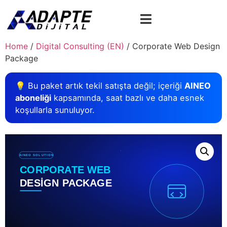
Home
/
Digital Consulting (EN)
/ Corporate Web Design
Package
💡 Bu paket artık tekil satışta değil; içeriği
AINEO
aboneliği
kapsamında, saat bazlı ve daha esnek
koşullarla sunuluyor.