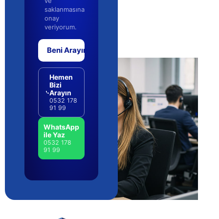
ve
saklanmasına
onay
veriyorum.
Beni Arayın
Hemen
Bizi
Arayın
0532 178
91 99
WhatsApp
ile Yaz
0532 178
91 99