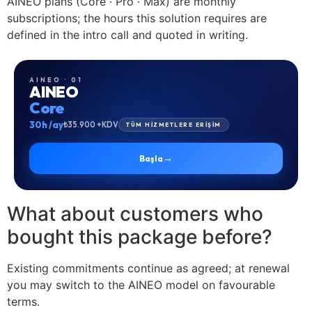
AINEO plans (Core · Pro · Max) are monthly
subscriptions; the hours this solution requires are
defined in the intro call and quoted in writing.
AINEO · 01
AINEO
Core
30h /ay
₺35.900 +KDV
TÜM HİZMETLERE ERİŞİM
→
Başla
What about customers who
bought this package before?
Existing commitments continue as agreed; at renewal
you may switch to the AINEO model on favourable
terms.