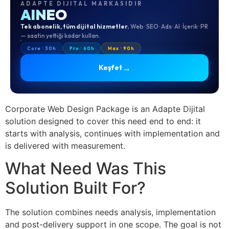
ADAPTE DIJITAL MARKASIDIR
AINEO
Tek abonelik, tüm dijital hizmetler.
Web · SEO · Ads · AI · İçerik · PR
— saatin yettiği kadar kullan.
Core · 30h
Pro · 60h
Max · 90h
→
Keşfet
Corporate Web Design Package is an Adapte Dijital
solution designed to cover this need end to end: it
starts with analysis, continues with implementation and
is delivered with measurement.
What Need Was This
Solution Built For?
The solution combines needs analysis, implementation
and post-delivery support in one scope. The goal is not