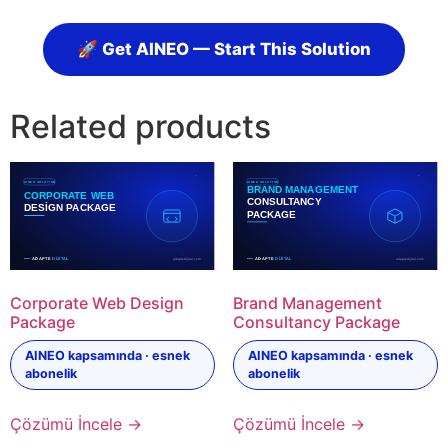
🚀 Get AINEO — Start This Solution
Related products
Corporate Web Design
Brand Management
Package
Consultancy Package
AINEO kapsamında · esnek
AINEO kapsamında · esnek
abonelik
abonelik
Çözümü İncele →
Çözümü İncele →