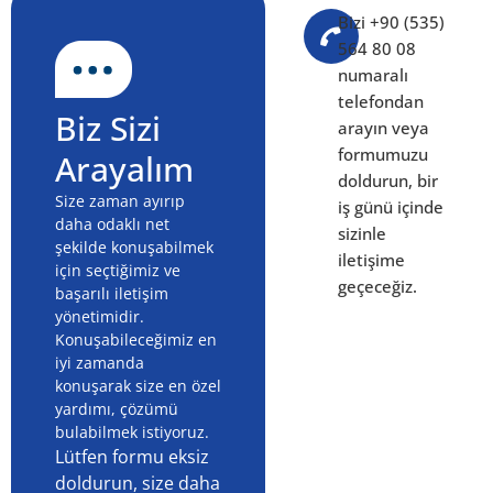
Bizi +90 (535)
564 80 08
numaralı
telefondan
Biz Sizi
arayın veya
formumuzu
Arayalım
doldurun, bir
Size zaman ayırıp
iş günü içinde
daha odaklı net
sizinle
şekilde konuşabilmek
iletişime
için seçtiğimiz ve
geçeceğiz.
başarılı iletişim
yönetimidir.
Konuşabileceğimiz en
iyi zamanda
konuşarak size en özel
yardımı, çözümü
bulabilmek istiyoruz.
Lütfen formu eksiz
doldurun, size daha