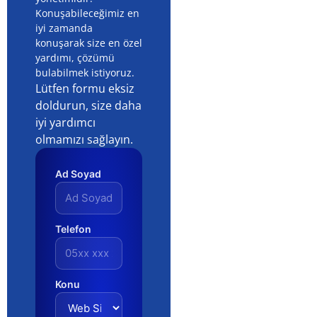
Konuşabileceğimiz en
iyi zamanda
konuşarak size en özel
yardımı, çözümü
bulabilmek istiyoruz.
Lütfen formu eksiz
doldurun, size daha
iyi yardımcı
olmamızı sağlayın.
Ad Soyad
Telefon
Konu