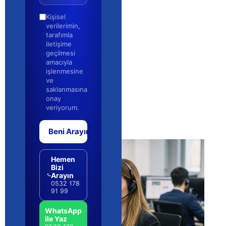
Kişisel
verilerimin,
tarafımla
iletişime
geçilmesi
amacıyla
işlenmesine
ve
saklanmasına
onay
veriyorum.
Beni Arayın
Hemen
Bizi
Arayın
0532 178
91 99
WhatsApp
ile Yaz