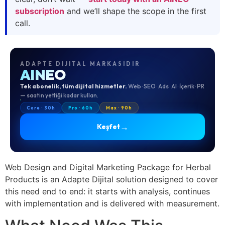
subscription
and we’ll shape the scope in the first
call.
ADAPTE DIJITAL MARKASIDIR
AINEO
Tek abonelik, tüm dijital hizmetler.
Web · SEO · Ads · AI · İçerik · PR
— saatin yettiği kadar kullan.
Core · 30h
Pro · 60h
Max · 90h
→
Keşfet
Web Design and Digital Marketing Package for Herbal
Products is an Adapte Dijital solution designed to cover
this need end to end: it starts with analysis, continues
with implementation and is delivered with measurement.