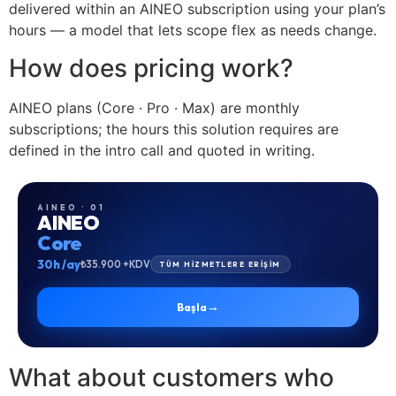
delivered within an AINEO subscription using your plan’s
hours — a model that lets scope flex as needs change.
How does pricing work?
AINEO plans (Core · Pro · Max) are monthly
subscriptions; the hours this solution requires are
defined in the intro call and quoted in writing.
AINEO · 01
AINEO
Core
30h /ay
₺35.900 +KDV
TÜM HİZMETLERE ERİŞİM
→
Başla
What about customers who