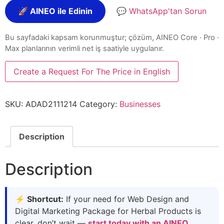
🚀 AINEO ile Edinin
💬 WhatsApp'tan Sorun
Bu sayfadaki kapsam korunmuştur; çözüm, AINEO Core · Pro ·
Max planlarının verimli net iş saatiyle uygulanır.
Create a Request For The Price in English
SKU:
ADAD2111214
Category:
Businesses
Description
Description
⚡ Shortcut:
If your need for Web Design and
Digital Marketing Package for Herbal Products is
clear, don’t wait —
start today with an AINEO