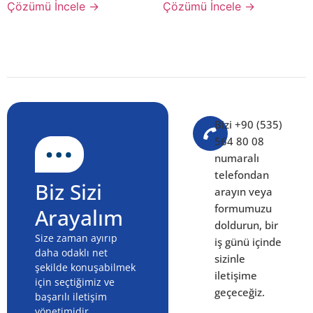
Çözümü İncele →
Çözümü İncele →
Bizi +90 (535)
564 80 08
numaralı
telefondan
Biz Sizi
arayın veya
formumuzu
Arayalım
doldurun, bir
Size zaman ayırıp
iş günü içinde
daha odaklı net
sizinle
şekilde konuşabilmek
iletişime
için seçtiğimiz ve
geçeceğiz.
başarılı iletişim
yönetimidir.