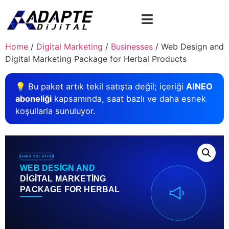
Home
/
Digital Marketing
/
Businesses
/ Web Design and
Digital Marketing Package for Herbal Products
💡 Bu paket artık tekil satışta değil; içeriği
AINEO
aboneliği
kapsamında, saat bazlı ve daha esnek
koşullarla sunuluyor.