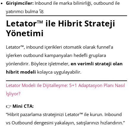
Girişimciler:
Inbound ile marka bilinirliği, outbound ile
yatırımcı bulma 🚀
Letator™ ile Hibrit Strateji
Yönetimi
Letator™, inbound içerikleri otomatik olarak funnel’a
işlerken outbound kampanyaları hedefli gruplara
yönlendirir. Böylece işletmeler,
en verimli strateji olan
hibrit modeli
kolayca uygulayabilir.
Letator Modeli ile Dijitalleşme: 5+1 Adaptasyon Planı Nasıl
İşliyor?
👉
Mini CTA:
“Hibrit pazarlama stratejinizi Letator™ ile kurun. Inbound
vs Outbound dengesini yakalayın, satışlarınızı hızlandırın.”