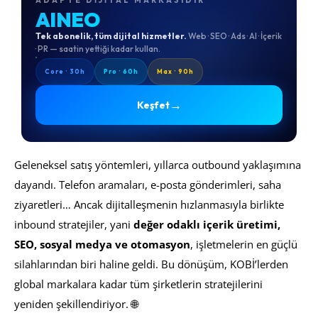
AINEO
Tek abonelik, tüm dijital hizmetler.
Web · SEO · Ads · AI · İçerik
· PR — saatin yettiği kadar kullan.
Core · 30h
Pro · 60h
Max · 90h
→
Keşfet
Geleneksel satış yöntemleri, yıllarca outbound yaklaşımına
dayandı. Telefon aramaları, e-posta gönderimleri, saha
ziyaretleri… Ancak dijitalleşmenin hızlanmasıyla birlikte
inbound stratejiler, yani
değer odaklı içerik üretimi,
SEO, sosyal medya ve otomasyon
, işletmelerin en güçlü
silahlarından biri haline geldi. Bu dönüşüm, KOBİ’lerden
global markalara kadar tüm şirketlerin stratejilerini
yeniden şekillendiriyor. 🌐