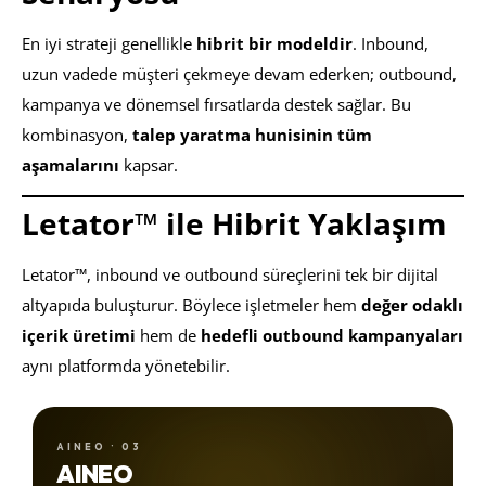
En iyi strateji genellikle
hibrit bir modeldir
. Inbound,
uzun vadede müşteri çekmeye devam ederken; outbound,
kampanya ve dönemsel fırsatlarda destek sağlar. Bu
kombinasyon,
talep yaratma hunisinin tüm
aşamalarını
kapsar.
Letator™ ile Hibrit Yaklaşım
Letator™, inbound ve outbound süreçlerini tek bir dijital
altyapıda buluşturur. Böylece işletmeler hem
değer odaklı
içerik üretimi
hem de
hedefli outbound kampanyaları
aynı platformda yönetebilir.
AINEO · 03
AINEO