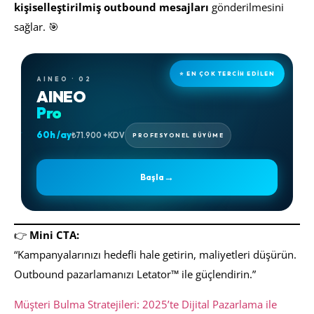
kişiselleştirilmiş outbound mesajları
gönderilmesini
sağlar. 🎯
⭐ EN ÇOK TERCİH EDİLEN
AINEO · 02
AINEO
Pro
60h /ay
₺71.900 +KDV
PROFESYONEL BÜYÜME
→
Başla
👉
Mini CTA:
“Kampanyalarınızı hedefli hale getirin, maliyetleri düşürün.
Outbound pazarlamanızı Letator™ ile güçlendirin.”
Müşteri Bulma Stratejileri: 2025’te Dijital Pazarlama ile