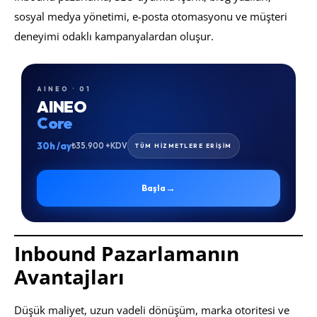
sosyal medya yönetimi, e-posta otomasyonu ve müşteri
deneyimi odaklı kampanyalardan oluşur.
AINEO · 01
AINEO
Core
30h /ay
₺35.900 +KDV
TÜM HİZMETLERE ERİŞİM
→
Başla
Inbound Pazarlamanın
Avantajları
Düşük maliyet, uzun vadeli dönüşüm, marka otoritesi ve