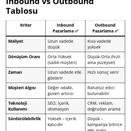
Inbound vs Outbound
Tablosu
Kriter
Inbound
Outbound
Pazarlama ✅
Pazarlama ✅
Maliyet
Uzun vadede
Kısa vadede
düşük
yüksek
Dönüşüm Oranı
Orta-Yüksek
Düşük-Orta (hızlı
(sadık müşteri)
ama yüzeysel)
Zaman
Uzun vadede etki
Hızlı sonuç verir
gösterir
Müşteri Algısı
Değer odaklı,
Rahatsız edici
güven artırıcı
bulunabilir
Teknoloji
SEO, içerik,
CRM, reklam,
Kullanımı
otomasyon
doğrudan arama
Sürdürülebilirlik
Yüksek – içerik
Düşük –
kalıcıdır
kampanya bitince
etki azalır