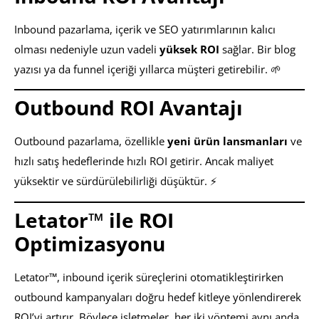
Inbound pazarlama, içerik ve SEO yatırımlarının kalıcı
olması nedeniyle uzun vadeli
yüksek ROI
sağlar. Bir blog
yazısı ya da funnel içeriği yıllarca müşteri getirebilir. 🌱
Outbound ROI Avantajı
Outbound pazarlama, özellikle
yeni ürün lansmanları
ve
hızlı satış hedeflerinde hızlı ROI getirir. Ancak maliyet
yüksektir ve sürdürülebilirliği düşüktür. ⚡
Letator™ ile ROI
Optimizasyonu
Letator™, inbound içerik süreçlerini otomatikleştirirken
outbound kampanyaları doğru hedef kitleye yönlendirerek
ROI’yi artırır. Böylece işletmeler, her iki yöntemi aynı anda