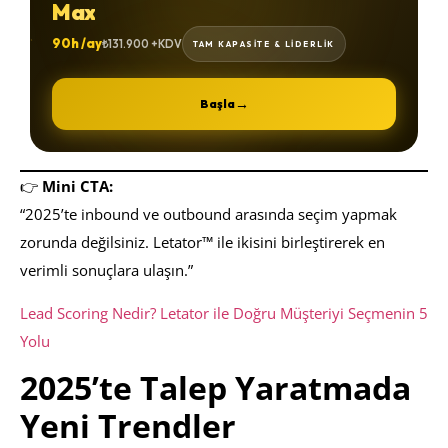
Max
90h /ay
₺131.900 +KDV
TAM KAPASİTE & LİDERLİK
→
Başla
👉
Mini CTA:
“2025’te inbound ve outbound arasında seçim yapmak
zorunda değilsiniz. Letator™ ile ikisini birleştirerek en
verimli sonuçlara ulaşın.”
Lead Scoring Nedir? Letator ile Doğru Müşteriyi Seçmenin 5
Yolu
2025’te Talep Yaratmada
Yeni Trendler