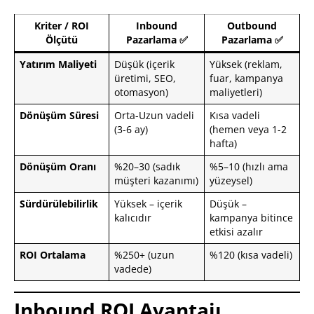
Kriter / ROI
Inbound
Outbound
Ölçütü
Pazarlama ✅
Pazarlama ✅
Yatırım Maliyeti
Düşük (içerik
Yüksek (reklam,
üretimi, SEO,
fuar, kampanya
otomasyon)
maliyetleri)
Dönüşüm Süresi
Orta-Uzun vadeli
Kısa vadeli
(3-6 ay)
(hemen veya 1-2
hafta)
Dönüşüm Oranı
%20–30 (sadık
%5–10 (hızlı ama
müşteri kazanımı)
yüzeysel)
Sürdürülebilirlik
Yüksek – içerik
Düşük –
kalıcıdır
kampanya bitince
etkisi azalır
ROI Ortalama
%250+ (uzun
%120 (kısa vadeli)
vadede)
Inbound ROI Avantajı