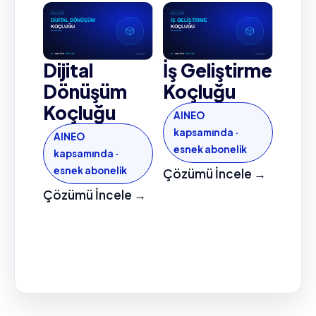
Dijital
İş Geliştirme
Dönüşüm
Koçluğu
Koçluğu
AINEO
kapsamında ·
AINEO
esnek abonelik
kapsamında ·
esnek abonelik
Çözümü İncele →
Çözümü İncele →