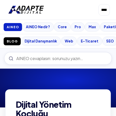
AINEO Nedir?
Core
Pro
Max
Paketl
AINEO
Dijital Danışmanlık
Web
E-Ticaret
SEO
BLOG
Dijital Yönetim
Koçluğu