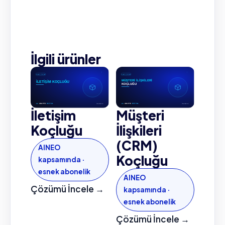
İlgili ürünler
İletişim
Müşteri
Koçluğu
İlişkileri
(CRM)
AINEO
Koçluğu
kapsamında ·
esnek abonelik
AINEO
Çözümü İncele →
kapsamında ·
esnek abonelik
Çözümü İncele →