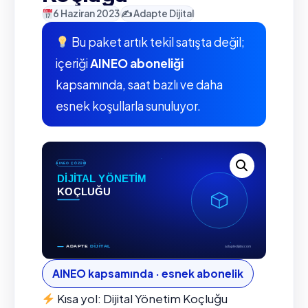
6 Haziran 2023
✍️ Adapte Dijital
Bu paket artık tekil satışta değil;
içeriği
AINEO aboneliği
kapsamında, saat bazlı ve daha
esnek koşullarla sunuluyor.
AINEO kapsamında · esnek abonelik
Kısa yol: Dijital Yönetim Koçluğu