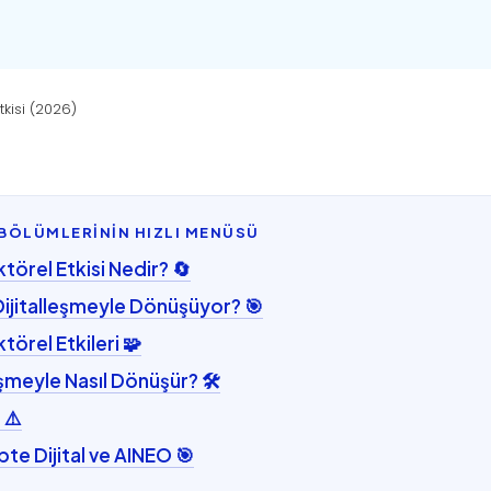
kisi (2026)
BÖLÜMLERİNİN HIZLI MENÜSÜ
törel Etkisi Nedir? 🔄
ijitalleşmeyle Dönüşüyor? 🎯
törel Etkileri 🧩
eşmeyle Nasıl Dönüşür? 🛠️
 ⚠️
te Dijital ve AINEO 🎯