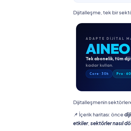
Dijitalleşme, tek bir sek
ADAPTE DIJITAL M
AINEO
Tek abonelik, tüm diji
kadar kullan.
Core · 30h
Pro · 6
Dijitalleşmenin sektörle
📌 İçerik haritası: önce
dij
etkiler
,
sektörler nasıl d