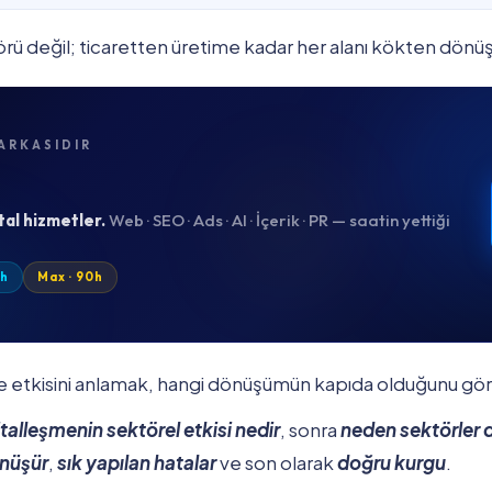
törü değil; ticaretten üretime kadar her alanı kökten dönüş
ARKASIDIR
tal hizmetler.
Web · SEO · Ads · AI · İçerik · PR — saatin yettiği
0h
Max · 90h
re etkisini anlamak, hangi dönüşümün kapıda olduğunu gör
italleşmenin sektörel etkisi nedir
, sonra
neden sektörler
önüşür
,
sık yapılan hatalar
ve son olarak
doğru kurgu
.