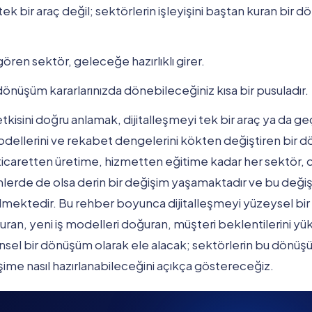
tek bir araç değil; sektörlerin işleyişini baştan kuran bir
en sektör, geleceğe hazırlıklı girer.
önüşüm kararlarınızda dönebileceğiniz kısa bir pusuladır.
tkisini doğru anlamak, dijitalleşmeyi tek bir araç ya da ge
ş modellerini ve rekabet dengelerini kökten değiştiren bir
caretten üretime, hizmetten eğitime kadar her sektör, dij
içimlerde de olsa derin bir değişim yaşamaktadır ve bu deği
mektedir. Bu rehber boyunca dijitalleşmeyi yüzeysel bir t
kuran, yeni iş modelleri doğuran, müşteri beklentilerini y
sel bir dönüşüm olarak ele alacak; sektörlerin bu dönüşü
şime nasıl hazırlanabileceğini açıkça göstereceğiz.