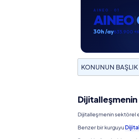
AINEO · 01
AINEO
30h /ay
₺35.900 +
KONUNUN BAŞLIK 
Dijitalleşmenin
Dijitalleşmenin sektörel e
Benzer bir kurguyu
Dijit