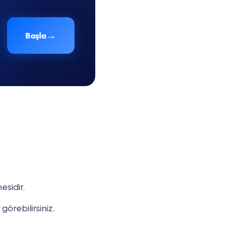
→
Başla
esidir.
örebilirsiniz.