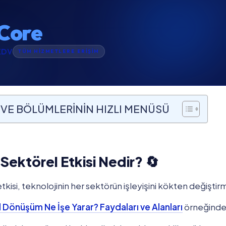
Core
KDV
TÜM HİZMETLERE ERİŞİM
VE BÖLÜMLERİNİN HIZLI MENÜSÜ
 Sektörel Etkisi Nedir? 🔄
tkisi, teknolojinin her sektörün işleyişini kökten değiştirm
al Dönüşüm Ne İşe Yarar? Faydaları ve Alanları
örneğinde g