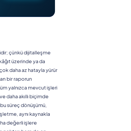
ir; çünkü dijitalleşme
 kâğıt üzerinde ya da
e çok daha az hatayla yürür
dan bir raporun
üm yalnızca mevcut işleri
e daha akıllı biçimde
tan bu süreç dönüşümü,
 işletme, aynı kaynakla
aha değerli işlere