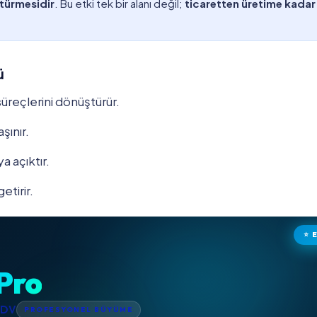
ştürmesidir
. Bu etki tek bir alanı değil;
ticaretten üretime kadar
ü
süreçlerini dönüştürür.
aşınır.
a açıktır.
etirir.
⭐ 
Pro
KDV
PROFESYONEL BÜYÜME