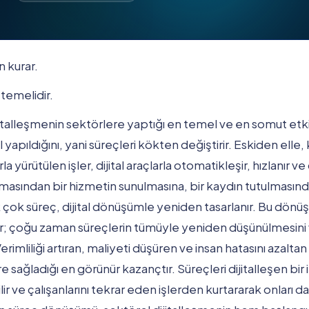
 kurar.
temelidir.
talleşmenin sektörlere yaptığı en temel ve en somut etkid
 yapıldığını, yani süreçleri kökten değiştirir. Eskiden elle,
 yürütülen işler, dijital araçlarla otomatikleşir, hızlanır v
alınmasından bir hizmetin sunulmasına, bir kaydın tutulmasın
çok süreç, dijital dönüşümle yeniden tasarlanır. Bu dönüş
ir; çoğu zaman süreçlerin tümüyle yeniden düşünülmesini v
Verimliliği artıran, maliyeti düşüren ve insan hatasını azal
e sağladığı en görünür kazançtır. Süreçleri dijitalleşen bir
lir ve çalışanlarını tekrar eden işlerden kurtararak onları d