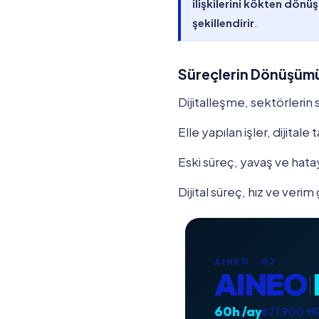
ilişkilerini kökten dönü
şekillendirir
.
Süreçlerin Dönüşüm
Dijitalleşme, sektörlerin 
Elle yapılan işler, dijitale t
Eski süreç, yavaş ve hatay
Dijital süreç, hız ve verim g
AINEO · 02
AINEO
60h /ay
₺71.900 +