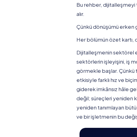
Bu rehber, dijitalleşmeyi 
alır.
Çünkü dönüşümü erken gör
Her bölümün özet kartı, d
Dijitalleşmenin sektörel e
sektörlerin işleyişini, i
görmekle başlar. Çünkü ti
etkisiyle farklı hız ve b
giderek imkânsız hâle gel
değil; süreçleri yeniden 
yeniden tanımlayan bütün
ve bir işletmenin bu deği