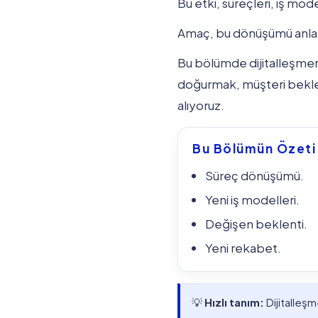
Bu etki, süreçleri, iş mode
Amaç, bu dönüşümü anlam
Bu bölümde dijitalleşmeni
doğurmak, müşteri beklen
alıyoruz.
Bu Bölümün Özeti
Süreç dönüşümü.
Yeni iş modelleri.
Değişen beklenti.
Yeni rekabet.
💡
Hızlı tanım:
Dijitalleşm