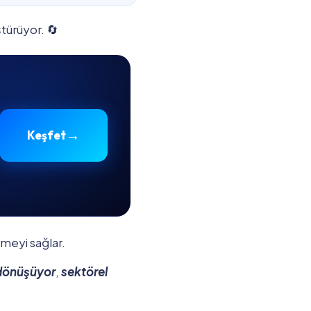
türüyor. 🔄
→
Keşfet
meyi sağlar.
 dönüşüyor
,
sektörel