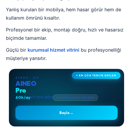
Yanlış kurulan bir mobilya, hem hasar görür hem de
kullanım ömrünü kısaltır.
Profesyonel bir ekip, montajı doğru, hızlı ve hasarsız
biçimde tamamlar.
Güçlü bir
kurumsal hizmet vitrini
bu profesyonelliği
müşteriye yansıtır.
⭐ EN ÇOK TERCİH EDİLEN
AINEO · 02
AINEO
Pro
60h /ay
₺71.900 +KDV
PROFESYONEL BÜYÜME
→
Başla