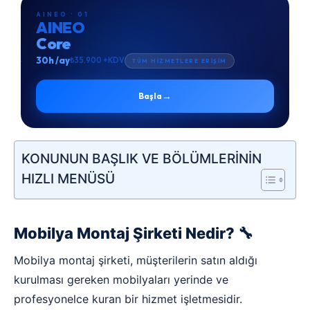
AINEO · 01
AINEO
Core
30h /ay
₺35.900 +KDV
TÜM HİZMETLERE ERİŞİM
→
Başla
KONUNUN BAŞLIK VE BÖLÜMLERİNİN
HIZLI MENÜSÜ
Mobilya Montaj Şirketi Nedir? 🔧
Mobilya montaj şirketi, müşterilerin satın aldığı
kurulması gereken mobilyaları yerinde ve
profesyonelce kuran bir hizmet işletmesidir.