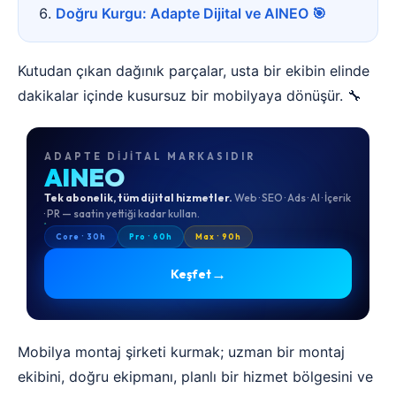
Doğru Kurgu: Adapte Dijital ve AINEO 🎯
Kutudan çıkan dağınık parçalar, usta bir ekibin elinde
dakikalar içinde kusursuz bir mobilyaya dönüşür. 🔧
ADAPTE DIJITAL MARKASIDIR
AINEO
Tek abonelik, tüm dijital hizmetler.
Web · SEO · Ads · AI · İçerik
· PR — saatin yettiği kadar kullan.
Core · 30h
Pro · 60h
Max · 90h
→
Keşfet
Mobilya montaj şirketi kurmak; uzman bir montaj
ekibini, doğru ekipmanı, planlı bir hizmet bölgesini ve