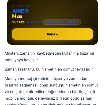
AINEO · 03
AINEO
Max
90h /ay
₺131.900 +KDV
TAM KAPASİTE & LİDERLİK
→
Başla
Müşteri, zamanını kaybetmeden kullanıma hazır bir
mobilyaya kavuşur.
Zaman tasarrufu, bu hizmetin en somut faydasıdır.
Mobilya montaj şirketinin müşteriye zamandan
tasarruf sağlaması, onun sunduğu hizmetin en somut
ve en çok takdir edilen değerlerinden biridir; çünkü
mobilya montajı, deneyimsiz biri için çoğu zaman
saatler süren, yorucu ve sinir bozucu bir uğraştır ve