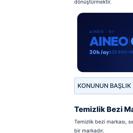
dönüştürmektir.
AINEO · 01
AINEO
30h /ay
₺35.900 +
KONUNUN BAŞLIK 
Temizlik Bezi M
Temizlik bezi markası, sı
bir markadır.