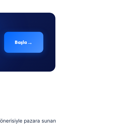
→
Başla
r önerisiyle pazara sunan