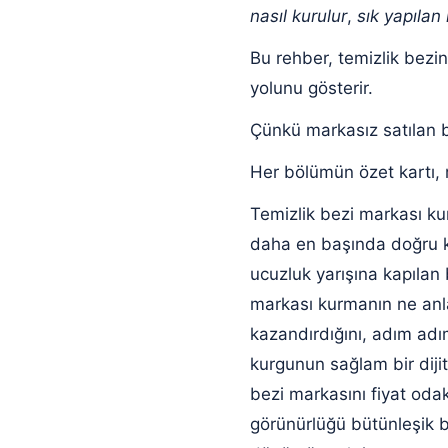
nasıl kurulur
,
sık yapılan
Bu rehber, temizlik bezi
yolunu gösterir.
Çünkü markasız satılan bi
Her bölümün özet kartı, 
Temizlik bezi markası ku
daha en başında doğru kar
ucuzluk yarışına kapılan 
markası kurmanın ne anla
kazandırdığını, adım adı
kurgunun sağlam bir dijit
bezi markasını fiyat odakl
görünürlüğü bütünleşik b