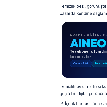
Temizlik bezi, görünüşt
pazarda kendine sağlam b
ADAPTE DIJITAL M
AINEO
Tek abonelik, tüm diji
kadar kullan.
Core · 30h
Pro · 6
Temizlik bezi markası kurm
güçlü bir dijital görünürl
📌 İçerik haritası: önce
te