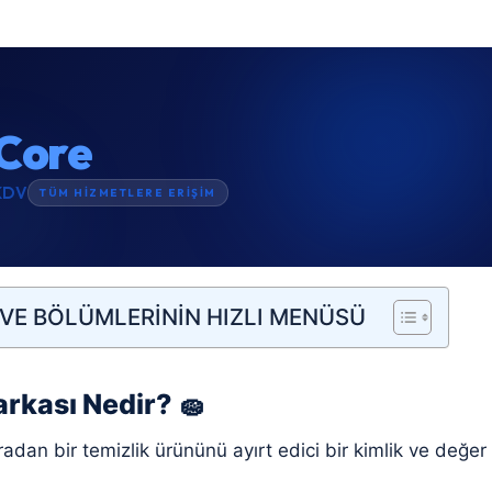
Core
KDV
TÜM HİZMETLERE ERİŞİM
VE BÖLÜMLERİNİN HIZLI MENÜSÜ
arkası Nedir? 🧽
radan bir temizlik ürününü ayırt edici bir kimlik ve değe