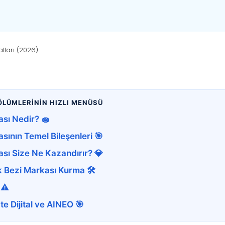
lları (2026)
ÖLÜMLERİNİN HIZLI MENÜSÜ
ası Nedir? 🧽
sının Temel Bileşenleri 🎯
ası Size Ne Kazandırır? 💎
 Bezi Markası Kurma 🛠️
 ⚠️
e Dijital ve AINEO 🎯