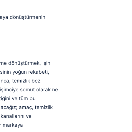
arkaya dönüştürmenin
şime dönüştürmek, işin
isinin yoğun rekabeti,
nca, temizlik bezi
rişimciye somut olarak ne
iğini ve tüm bu
lacağız; amaç, temizlik
 kanallarını ve
ir markaya