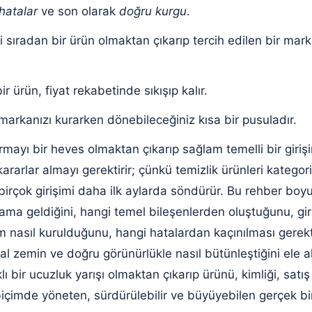
 hatalar
ve son olarak
doğru kurgu
.
ni sıradan bir ürün olmaktan çıkarıp tercih edilen bir m
r ürün, fiyat rekabetinde sıkışıp kalır.
markanızı kurarken dönebileceğiniz kısa bir pusuladır.
rmayı bir heves olmaktan çıkarıp sağlam temelli bir giri
arlar almayı gerektirir; çünkü temizlik ürünleri kategor
birçok girişimi daha ilk aylarda söndürür. Bu rehber boyu
ma geldiğini, hangi temel bileşenlerden oluştuğunu, gi
m nasıl kurulduğunu, hangi hatalardan kaçınılması gerekt
al zemin ve doğru görünürlükle nasıl bütünleştiğini ele a
ı bir ucuzluk yarışı olmaktan çıkarıp ürünü, kimliği, satış
içimde yöneten, sürdürülebilir ve büyüyebilen gerçek b