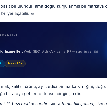
e basit bir üründür; ama doğru kurgulanmış bir markaya 
ir yer açabilir. 🧽
ARKASIDIR
tal hizmetler.
Web · SEO · Ads · AI · İçerik · PR — saatin yettiği
0h
Max · 90h
ak; kaliteli ürünü, ayırt edici bir marka kimliğini, doğru 
üğü bir araya getiren bütünsel bir girişimdir.
mizlik bezi markası nedir
, sonra
temel bileşenleri
,
size n