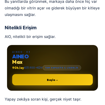
Bu yanıtlarda görünmek, markaya daha önce hiç var
olmadığı bir vitrin açar ve giderek büyüyen bir kitleye
ulaşmasını sağlar.
Nitelikli Erişim
AIO, nitelikli bir erişim sağlar.
AINEO · 03
AINEO
Max
90h /ay
₺131.900 +KDV
TAM KAPASİTE & LİDERLİK
→
Başla
Yapay zekâya soran kişi, gerçek niyet taşır.