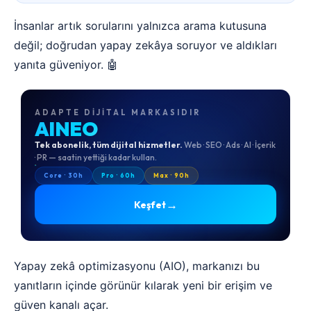
İnsanlar artık sorularını yalnızca arama kutusuna
değil; doğrudan yapay zekâya soruyor ve aldıkları
yanıta güveniyor. 🤖
ADAPTE DIJITAL MARKASIDIR
AINEO
Tek abonelik, tüm dijital hizmetler.
Web · SEO · Ads · AI · İçerik
· PR — saatin yettiği kadar kullan.
Core · 30h
Pro · 60h
Max · 90h
→
Keşfet
Yapay zekâ optimizasyonu (AIO), markanızı bu
yanıtların içinde görünür kılarak yeni bir erişim ve
güven kanalı açar.