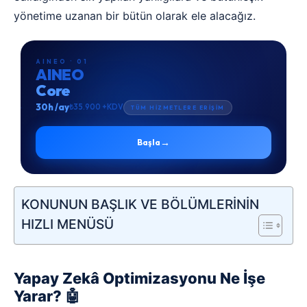
yönetime uzanan bir bütün olarak ele alacağız.
AINEO · 01
AINEO
Core
30h /ay
₺35.900 +KDV
TÜM HİZMETLERE ERİŞİM
→
Başla
KONUNUN BAŞLIK VE BÖLÜMLERİNİN
HIZLI MENÜSÜ
Yapay Zekâ Optimizasyonu Ne İşe
Yarar? 🤖