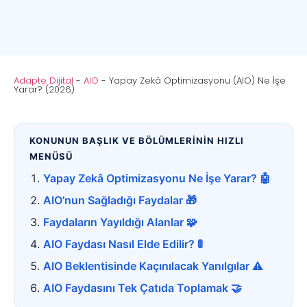
Adapte Dijital
-
AIO
-
Yapay Zekâ Optimizasyonu (AIO) Ne İşe
Yarar? (2026)
KONUNUN BAŞLIK VE BÖLÜMLERİNİN HIZLI
MENÜSÜ
Yapay Zekâ Optimizasyonu Ne İşe Yarar? 🤖
AIO’nun Sağladığı Faydalar 🎁
Faydaların Yayıldığı Alanlar 🧩
AIO Faydası Nasıl Elde Edilir? 🚦
AIO Beklentisinde Kaçınılacak Yanılgılar ⚠️
AIO Faydasını Tek Çatıda Toplamak 🤝