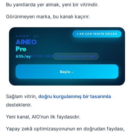
Bu yanıtlarda yer almak, yeni bir vitrindir.
Görünmeyen marka, bu kanalı kaçırır.
⭐ EN ÇOK TERCİH EDİLEN
AINEO · 02
AINEO
Pro
60h /ay
₺71.900 +KDV
PROFESYONEL BÜYÜME
→
Başla
Sağlam vitrin,
doğru kurgulanmış bir tasarımla
desteklenir.
Yeni kanal, AIO’nun ilk faydasıdır.
Yapay zekâ optimizasyonunun en doğrudan faydası,