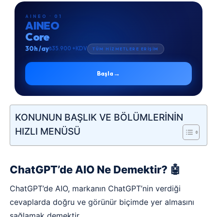
AINEO · 01
AINEO
Core
30h /ay
₺35.900 +KDV
TÜM HİZMETLERE ERİŞİM
→
Başla
KONUNUN BAŞLIK VE BÖLÜMLERİNİN
HIZLI MENÜSÜ
ChatGPT’de AIO Ne Demektir? 🤖
ChatGPT’de AIO, markanın ChatGPT’nin verdiği
cevaplarda doğru ve görünür biçimde yer almasını
sağlamak demektir.