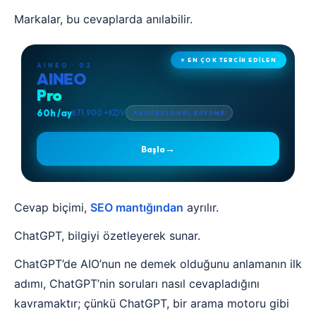
Markalar, bu cevaplarda anılabilir.
⭐ EN ÇOK TERCİH EDİLEN
AINEO · 02
AINEO
Pro
60h /ay
₺71.900 +KDV
PROFESYONEL BÜYÜME
→
Başla
Cevap biçimi,
SEO mantığından
ayrılır.
ChatGPT, bilgiyi özetleyerek sunar.
ChatGPT’de AIO’nun ne demek olduğunu anlamanın ilk
adımı, ChatGPT’nin soruları nasıl cevapladığını
kavramaktır; çünkü ChatGPT, bir arama motoru gibi