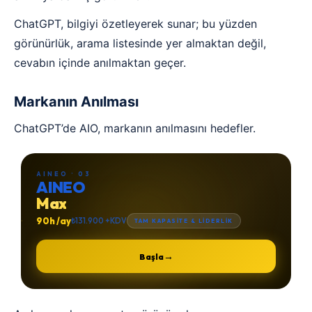
ChatGPT, bilgiyi özetleyerek sunar; bu yüzden
görünürlük, arama listesinde yer almaktan değil,
cevabın içinde anılmaktan geçer.
Markanın Anılması
ChatGPT’de AIO, markanın anılmasını hedefler.
AINEO · 03
AINEO
Max
90h /ay
₺131.900 +KDV
TAM KAPASİTE & LİDERLİK
→
Başla