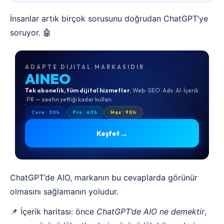
İnsanlar artık birçok sorusunu doğrudan ChatGPT’ye
soruyor. 🤖
ADAPTE DIJITAL MARKASIDIR
AINEO
Tek abonelik, tüm dijital hizmetler.
Web · SEO · Ads · AI · İçerik
· PR — saatin yettiği kadar kullan.
Core · 30h
Pro · 60h
Max · 90h
→
Keşfet
ChatGPT’de AIO, markanın bu cevaplarda görünür
olmasını sağlamanın yoludur.
📌 İçerik haritası: önce
ChatGPT’de AIO ne demektir
,