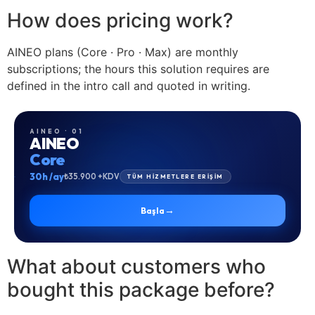
How does pricing work?
AINEO plans (Core · Pro · Max) are monthly
subscriptions; the hours this solution requires are
defined in the intro call and quoted in writing.
AINEO · 01
AINEO
Core
30h /ay
₺35.900 +KDV
TÜM HİZMETLERE ERİŞİM
→
Başla
What about customers who
bought this package before?