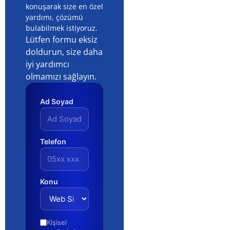
konuşarak size en özel
yardımı, çözümü
bulabilmek istiyoruz.
Lütfen formu eksiz
doldurun, size daha
iyi yardımcı
olmamızı sağlayın.
Ad Soyad
Telefon
Konu
Kişisel