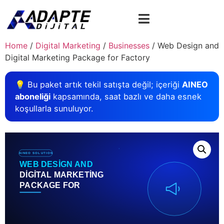
Home
/
Digital Marketing
/
Businesses
/ Web Design and
Digital Marketing Package for Factory
💡 Bu paket artık tekil satışta değil; içeriği
AINEO
aboneliği
kapsamında, saat bazlı ve daha esnek
koşullarla sunuluyor.