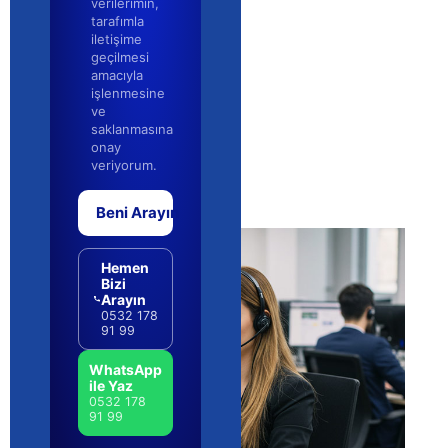
verilerimin,
tarafımla
iletişime
geçilmesi
amacıyla
işlenmesine
ve
saklanmasına
onay
veriyorum.
Beni Arayın
Hemen
Bizi
Arayın
0532 178
91 99
WhatsApp
ile Yaz
0532 178
91 99