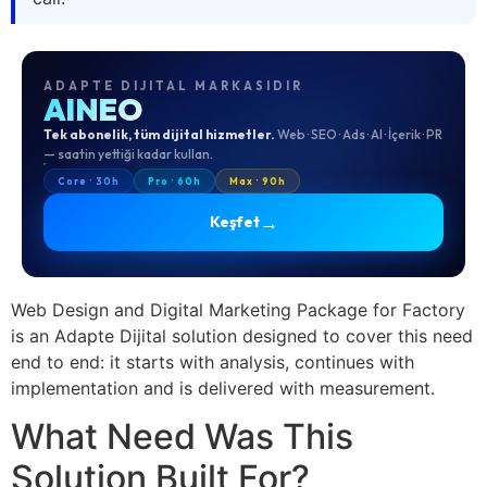
ADAPTE DIJITAL MARKASIDIR
AINEO
Tek abonelik, tüm dijital hizmetler.
Web · SEO · Ads · AI · İçerik · PR
— saatin yettiği kadar kullan.
Core · 30h
Pro · 60h
Max · 90h
→
Keşfet
Web Design and Digital Marketing Package for Factory
is an Adapte Dijital solution designed to cover this need
end to end: it starts with analysis, continues with
implementation and is delivered with measurement.
What Need Was This
Solution Built For?