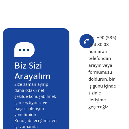
Bizi +90 (535)
564 80 08
numaralı
telefondan
Biz Sizi
arayın veya
formumuzu
Arayalım
doldurun, bir
Size zaman ayırıp
iş günü içinde
daha odaklı net
sizinle
şekilde konuşabilmek
iletişime
için seçtiğimiz ve
geçeceğiz.
başarılı iletişim
yönetimidir.
Konuşabileceğimiz en
iyi zamanda