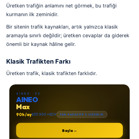
Üretken trafiğin anlamını net görmek, bu trafiği
kurmanın ilk zeminidir.
Bir sitenin trafik kaynakları, artık yalnızca klasik
aramayla sınırlı değildir; üretken cevaplar da giderek
önemli bir kaynak hâline gelir.
Klasik Trafikten Farkı
Üretken trafik, klasik trafikten farklıdır.
AINEO · 03
AINEO
Max
90h /ay
₺131.900 +KDV
TAM KAPASİTE & LİDERLİK
→
Başla