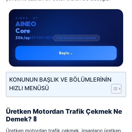
AINEO · 01
AINEO
Core
30h /ay
₺35.900 +KDV
TÜM HİZMETLERE ERİŞİM
→
Başla
KONUNUN BAŞLIK VE BÖLÜMLERİNİN
HIZLI MENÜSÜ
Üretken Motordan Trafik Çekmek Ne
Demek? 🚦
Üretken motordan trafik çekmek, insanların üretken