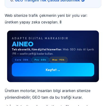
GEO Trafiğini Tek Çatıda Sürdürmek 🤝
Web sitenize trafik çekmenin yeni bir yolu var:
üretken yapay zeka cevapları. 🚦
ADAPTE DIJITAL MARKASIDIR
AINEO
Tek abonelik, tüm dijital hizmetler.
Web · SEO · Ads · AI · İçerik
· PR — saatin yettiği kadar kullan.
Core · 30h
Pro · 60h
Max · 90h
→
Keşfet
Üretken motorlar, insanları bilgi ararken sitenize
yönlendirebilir; GEO tam da bu trafiği kurar.