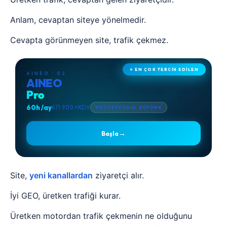
Anlam, cevaptan siteye yönelmedir.
Cevapta görünmeyen site, trafik çekmez.
⭐ EN ÇOK TERCİH EDİLEN
AINEO · 02
AINEO
Pro
60h /ay
₺71.900 +KDV
PROFESYONEL BÜYÜME
→
Başla
Site,
yeni kanallardan
ziyaretçi alır.
İyi GEO, üretken trafiği kurar.
Üretken motordan trafik çekmenin ne olduğunu