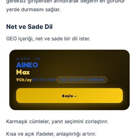
gereksiz girişlerden arındırarak değerin en görünür
yerde durmasını sağlar.
Net ve Sade Dil
GEO içeriği, net ve sade bir dil ister.
AINEO · 03
AINEO
Max
90h /ay
₺131.900 +KDV
TAM KAPASİTE & LİDERLİK
→
Başla
Karmaşık cümleler, yanıt seçimini zorlaştırır.
Kısa ve açık ifadeler, anlaşılırlığı artırır.