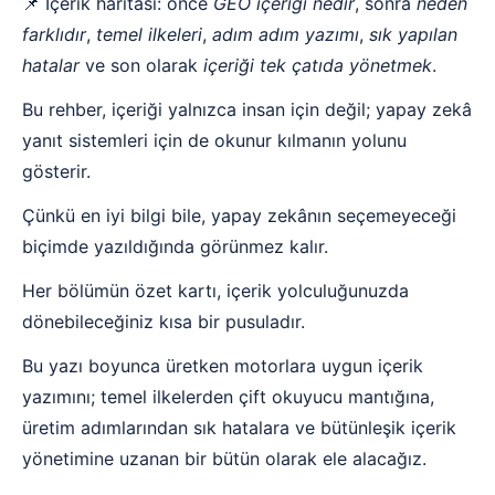
📌 İçerik haritası: önce
GEO içeriği nedir
, sonra
neden
farklıdır
,
temel ilkeleri
,
adım adım yazımı
,
sık yapılan
hatalar
ve son olarak
içeriği tek çatıda yönetmek
.
Bu rehber, içeriği yalnızca insan için değil; yapay zekâ
yanıt sistemleri için de okunur kılmanın yolunu
gösterir.
Çünkü en iyi bilgi bile, yapay zekânın seçemeyeceği
biçimde yazıldığında görünmez kalır.
Her bölümün özet kartı, içerik yolculuğunuzda
dönebileceğiniz kısa bir pusuladır.
Bu yazı boyunca üretken motorlara uygun içerik
yazımını; temel ilkelerden çift okuyucu mantığına,
üretim adımlarından sık hatalara ve bütünleşik içerik
yönetimine uzanan bir bütün olarak ele alacağız.