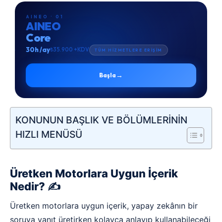
AINEO · 01
AINEO
Core
30h /ay
₺35.900 +KDV
TÜM HİZMETLERE ERİŞİM
→
Başla
KONUNUN BAŞLIK VE BÖLÜMLERİNİN
HIZLI MENÜSÜ
Üretken Motorlara Uygun İçerik
Nedir? ✍️
Üretken motorlara uygun içerik, yapay zekânın bir
soruya yanıt üretirken kolayca anlayıp kullanabileceği