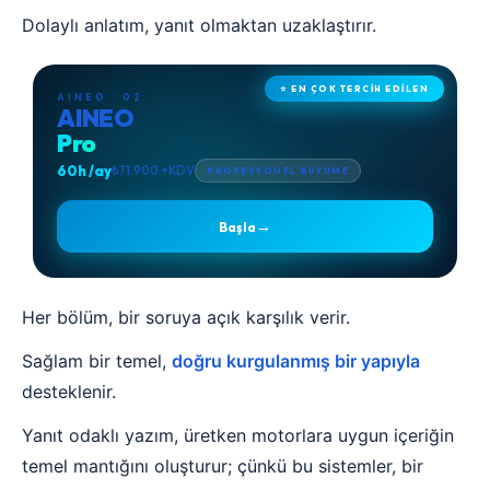
Dolaylı anlatım, yanıt olmaktan uzaklaştırır.
⭐ EN ÇOK TERCİH EDİLEN
AINEO · 02
AINEO
Pro
60h /ay
₺71.900 +KDV
PROFESYONEL BÜYÜME
→
Başla
Her bölüm, bir soruya açık karşılık verir.
Sağlam bir temel,
doğru kurgulanmış bir yapıyla
desteklenir.
Yanıt odaklı yazım, üretken motorlara uygun içeriğin
temel mantığını oluşturur; çünkü bu sistemler, bir