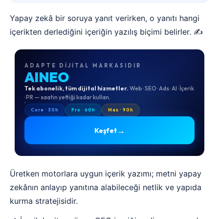
Yapay zekâ bir soruya yanıt verirken, o yanıtı hangi
içerikten derlediğini içeriğin yazılış biçimi belirler. ✍️
ADAPTE DIJITAL MARKASIDIR
AINEO
Tek abonelik, tüm dijital hizmetler.
Web · SEO · Ads · AI · İçerik
· PR — saatin yettiği kadar kullan.
Core · 30h
Pro · 60h
Max · 90h
→
Keşfet
Üretken motorlara uygun içerik yazımı; metni yapay
zekânın anlayıp yanıtına alabileceği netlik ve yapıda
kurma stratejisidir.