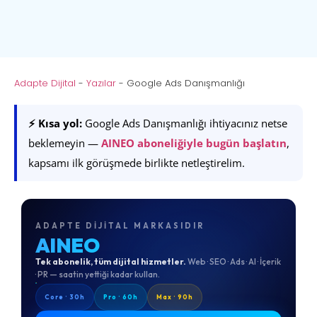
Adapte Dijital
-
Yazılar
-
Google Ads Danışmanlığı
⚡ Kısa yol:
Google Ads Danışmanlığı ihtiyacınız netse
beklemeyin —
AINEO aboneliğiyle bugün başlatın
,
kapsamı ilk görüşmede birlikte netleştirelim.
ADAPTE DIJITAL MARKASIDIR
AINEO
Tek abonelik, tüm dijital hizmetler.
Web · SEO · Ads · AI · İçerik
· PR — saatin yettiği kadar kullan.
Core · 30h
Pro · 60h
Max · 90h