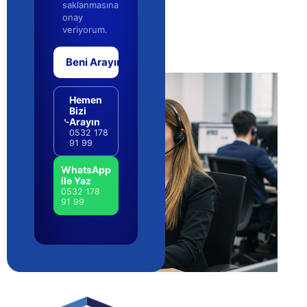
saklanmasına
onay
veriyorum.
Beni Arayın
Hemen
Bizi
Arayın
0532 178
91 99
WhatsApp
ile Yaz
0532 178
91 99