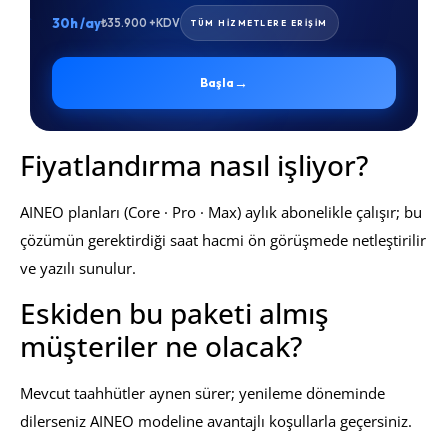
30h /ay
₺35.900 +KDV
TÜM HİZMETLERE ERİŞİM
→
Başla
Fiyatlandırma nasıl işliyor?
AINEO planları (Core · Pro · Max) aylık abonelikle çalışır; bu
çözümün gerektirdiği saat hacmi ön görüşmede netleştirilir
ve yazılı sunulur.
Eskiden bu paketi almış
müşteriler ne olacak?
Mevcut taahhütler aynen sürer; yenileme döneminde
dilerseniz AINEO modeline avantajlı koşullarla geçersiniz.