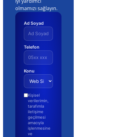
iyi yardımcı
olmamızı sağlayın.
Ad Soyad
Telefon
Konu
Kişisel
verilerimin,
tarafımla
iletişime
geçilmesi
amacıyla
işlenmesine
ve