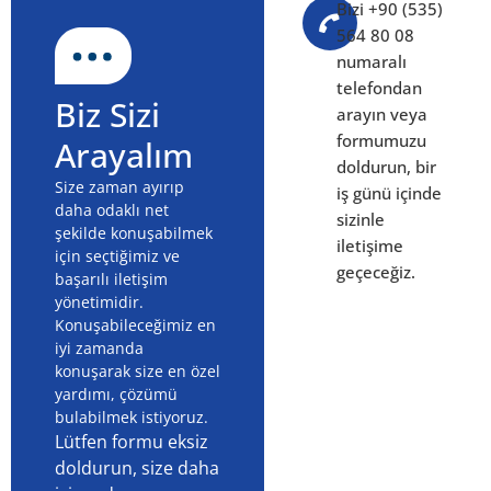
Bizi +90 (535)
564 80 08
numaralı
telefondan
Biz Sizi
arayın veya
formumuzu
Arayalım
doldurun, bir
Size zaman ayırıp
iş günü içinde
daha odaklı net
sizinle
şekilde konuşabilmek
iletişime
için seçtiğimiz ve
geçeceğiz.
başarılı iletişim
yönetimidir.
Konuşabileceğimiz en
iyi zamanda
konuşarak size en özel
yardımı, çözümü
bulabilmek istiyoruz.
Lütfen formu eksiz
doldurun, size daha