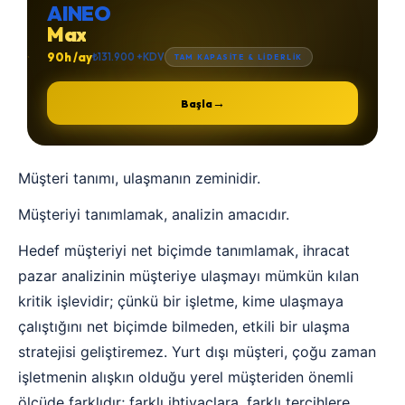
AINEO
Max
90h /ay
₺131.900 +KDV
TAM KAPASİTE & LİDERLİK
→
Başla
Müşteri tanımı, ulaşmanın zeminidir.
Müşteriyi tanımlamak, analizin amacıdır.
Hedef müşteriyi net biçimde tanımlamak, ihracat
pazar analizinin müşteriye ulaşmayı mümkün kılan
kritik işlevidir; çünkü bir işletme, kime ulaşmaya
çalıştığını net biçimde bilmeden, etkili bir ulaşma
stratejisi geliştiremez. Yurt dışı müşteri, çoğu zaman
işletmenin alışkın olduğu yerel müşteriden önemli
ölçüde farklıdır; farklı ihtiyaçlara, farklı tercihlere,