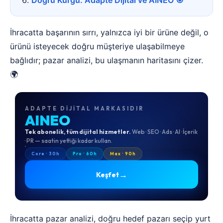
Doğru Kurgu: Adapte Dijital ve AINEO 🎯
İhracatta başarının sırrı, yalnızca iyi bir ürüne değil, o
ürünü isteyecek doğru müşteriye ulaşabilmeye
bağlıdır; pazar analizi, bu ulaşmanın haritasını çizer.
🌍
ADAPTE DIJITAL MARKASIDIR
AINEO
Tek abonelik, tüm dijital hizmetler.
Web · SEO · Ads · AI · İçerik
· PR — saatin yettiği kadar kullan.
Core · 30h
Pro · 60h
Max · 90h
→
Keşfet
İhracatta pazar analizi, doğru hedef pazarı seçip yurt