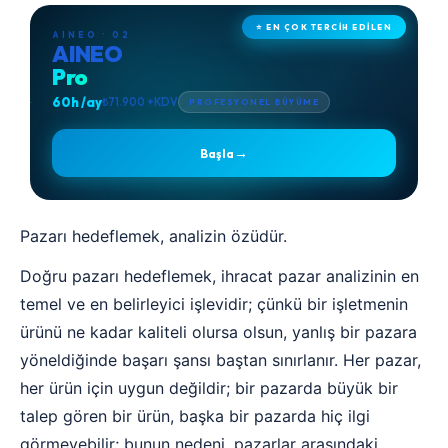
⭐ EN ÇOK TERCİH EDİLEN
AINEO · 02
AINEO
Pro
60h /ay
₺71.900 +KDV
PROFESYONEL BÜYÜME
→
Başla
Pazarı hedeflemek, analizin özüdür.
Doğru pazarı hedeflemek, ihracat pazar analizinin en
temel ve en belirleyici işlevidir; çünkü bir işletmenin
ürünü ne kadar kaliteli olursa olsun, yanlış bir pazara
yöneldiğinde başarı şansı baştan sınırlanır. Her pazar,
her ürün için uygun değildir; bir pazarda büyük bir
talep gören bir ürün, başka bir pazarda hiç ilgi
görmeyebilir; bunun nedeni, pazarlar arasındaki