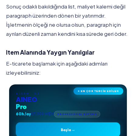
Sonuç odaklı bakıldığında list, maliyet kalemi değil
paragraph üzerinden dönen bir yatırımdır.
İşletmenin ölçeği ne olursa olsun, paragraph için
ayrılan düzenli zaman kendini kısa sürede geri öder.
Item Alanında Yaygın Yanılgılar
E-ticarete başlamak için aşağıdaki adımları
izleyebilirsiniz:
⭐ EN ÇOK TERCİH EDİLEN
AINEO · 02
AINEO
Pro
60h /ay
₺71.900 +KDV
PROFESYONEL BÜYÜME
→
Başla