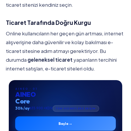
ticaret sitenizi kendiniz seçin.
Ticaret Tarafında Doğru Kurgu
Online kullanıcıların her geçen gün artması, internet
alışverişine daha güvenilir ve kolay bakılması e-
ticaret sitesine adım atmayı gerektiriyor. Bu
durumda
geleneksel ticaret
yapanların tercihini
internet satışları, e-ticaret siteleri oldu.
AINEO · 01
AINEO
Core
30h /ay
₺35.900 +KDV
TÜM HİZMETLERE ERİŞİM
→
Başla