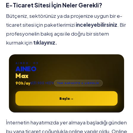
E-Ticaret Sitesi İçin Neler Gerekli?
Bütçeniz, sektörünüz ya da projenize uygun bir e-
ticaret sitesi için paketlerimizi
inceleyebilirsiniz
. Bir
profesyonelin bakış açısı ile doğru bir sistem
kurmak için
tıklayınız.
AINEO · 03
AINEO
Max
90h /ay
₺131.900 +KDV
TAM KAPASİTE & LİDERLİK
→
Başla
İnternetin hayatımızda yer almaya başladığı günden
bu yana ticaret çoğunlukla online yapılır oldu. Online