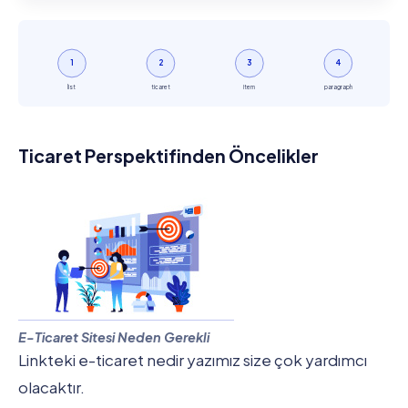
1
2
3
4
list
ticaret
item
paragraph
Ticaret Perspektifinden Öncelikler
E-Ticaret Sitesi Neden Gerekli
Linkteki e-ticaret nedir yazımız size çok yardımcı
olacaktır.