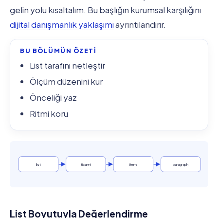
gelin yolu kısaltalım. Bu başlığın kurumsal karşılığını
dijital danışmanlık yaklaşımı
ayrıntılandırır.
BU BÖLÜMÜN ÖZETİ
List tarafını netleştir
Ölçüm düzenini kur
Önceliği yaz
Ritmi koru
list
ticaret
item
paragraph
List Boyutuyla Değerlendirme