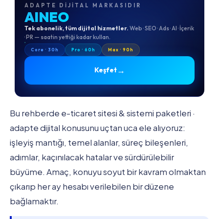
ADAPTE DIJITAL MARKASIDIR
AINEO
Tek abonelik, tüm dijital hizmetler.
Web · SEO · Ads · AI · İçerik
· PR — saatin yettiği kadar kullan.
Core · 30h
Pro · 60h
Max · 90h
→
Keşfet
Bu rehberde e-ticaret sitesi & sistemi paketleri ·
adapte dijital konusunu uçtan uca ele alıyoruz:
işleyiş mantığı, temel alanlar, süreç bileşenleri,
adımlar, kaçınılacak hatalar ve sürdürülebilir
büyüme. Amaç, konuyu soyut bir kavram olmaktan
çıkarıp her ay hesabı verilebilen bir düzene
bağlamaktır.