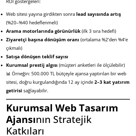
ROI göstergeleri:
Web sitesi yayına girdikten sonra
lead sayısında artış
(%20–%40 hedeflenmeli)
Arama motorlarında görünürlük
(ilk 3 sıra hedefi)
Ziyaretçi başına dönüşüm oranı
(ortalama %2’den %4’e
çıkmalı)
Satışa dönüşen teklif sayısı
Kurumsal prestij algısı
(müşteri anketleri ile ölçülebilir)
📊 Örneğin: 500.000 TL bütçeyle ajansa yaptırılan bir web
sitesi, doğru kurgulandığında 12 ay içinde
2–3 kat yatırım
getirisi
sağlayabilir.
Kurumsal Web Tasarım
Ajansı
nın Stratejik
Katkıları