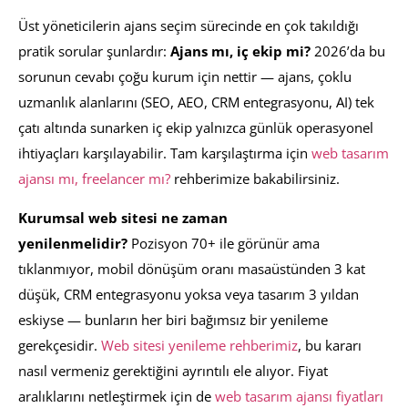
Üst yöneticilerin ajans seçim sürecinde en çok takıldığı
pratik sorular şunlardır:
Ajans mı, iç ekip mi?
2026’da bu
sorunun cevabı çoğu kurum için nettir — ajans, çoklu
uzmanlık alanlarını (SEO, AEO, CRM entegrasyonu, AI) tek
çatı altında sunarken iç ekip yalnızca günlük operasyonel
ihtiyaçları karşılayabilir. Tam karşılaştırma için
web tasarım
ajansı mı, freelancer mı?
rehberimize bakabilirsiniz.
Kurumsal web sitesi ne zaman
yenilenmelidir?
Pozisyon 70+ ile görünür ama
tıklanmıyor, mobil dönüşüm oranı masaüstünden 3 kat
düşük, CRM entegrasyonu yoksa veya tasarım 3 yıldan
eskiyse — bunların her biri bağımsız bir yenileme
gerekçesidir.
Web sitesi yenileme rehberimiz
, bu kararı
nasıl vermeniz gerektiğini ayrıntılı ele alıyor. Fiyat
aralıklarını netleştirmek için de
web tasarım ajansı fiyatları