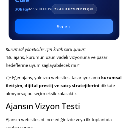
Core
30h /ay
₺35.900 +KDV
TÜM HİZMETLERE ERİŞİM
→
Başla
Kurumsal yöneticiler için kritik soru şudur:
“Bu ajans, kurumun uzun vadeli vizyonuna ve pazar
hedeflerine uyum sağlayabilecek mi?”
👉 Eğer ajans, yalnızca web sitesi tasarlıyor ama
kurumsal
iletişim, dijital prestij ve satış stratejilerini
dikkate
almıyorsa; bu seçim eksik kalacaktır.
Ajansın Vizyon Testi
Ajansın web sitesini incelediğinizde veya ilk toplantıda
şunları sorun: