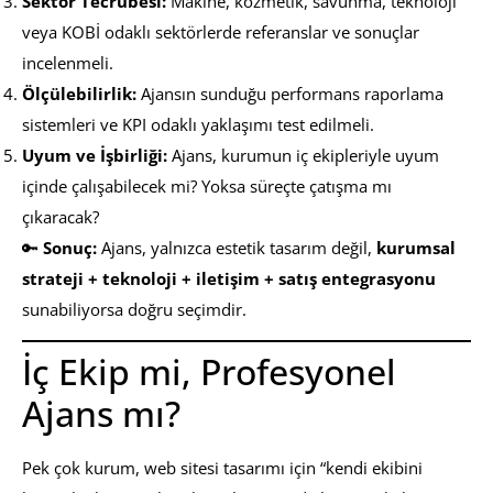
Sektör Tecrübesi:
Makine, kozmetik, savunma, teknoloji
veya KOBİ odaklı sektörlerde referanslar ve sonuçlar
incelenmeli.
Ölçülebilirlik:
Ajansın sunduğu performans raporlama
sistemleri ve KPI odaklı yaklaşımı test edilmeli.
Uyum ve İşbirliği:
Ajans, kurumun iç ekipleriyle uyum
içinde çalışabilecek mi? Yoksa süreçte çatışma mı
çıkaracak?
🔑
Sonuç:
Ajans, yalnızca estetik tasarım değil,
kurumsal
strateji + teknoloji + iletişim + satış entegrasyonu
sunabiliyorsa doğru seçimdir.
İç Ekip mi, Profesyonel
Ajans mı?
Pek çok kurum, web sitesi tasarımı için “kendi ekibini