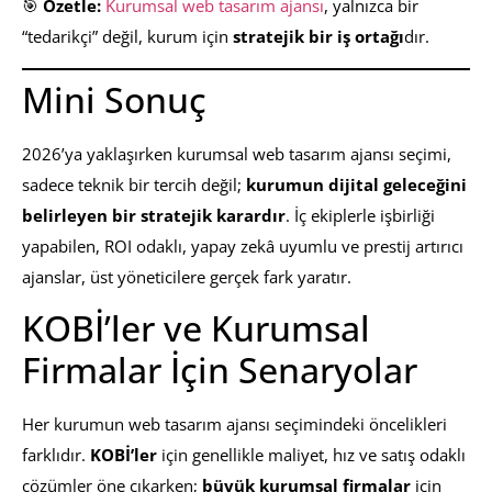
🎯
Özetle:
Kurumsal web tasarım ajansı
, yalnızca bir
“tedarikçi” değil, kurum için
stratejik bir iş ortağı
dır.
Mini Sonuç
2026’ya yaklaşırken kurumsal web tasarım ajansı seçimi,
sadece teknik bir tercih değil;
kurumun dijital geleceğini
belirleyen bir stratejik karardır
. İç ekiplerle işbirliği
yapabilen, ROI odaklı, yapay zekâ uyumlu ve prestij artırıcı
ajanslar, üst yöneticilere gerçek fark yaratır.
KOBİ’ler ve Kurumsal
Firmalar İçin Senaryolar
Her kurumun web tasarım ajansı seçimindeki öncelikleri
farklıdır.
KOBİ’ler
için genellikle maliyet, hız ve satış odaklı
çözümler öne çıkarken;
büyük kurumsal firmalar
için