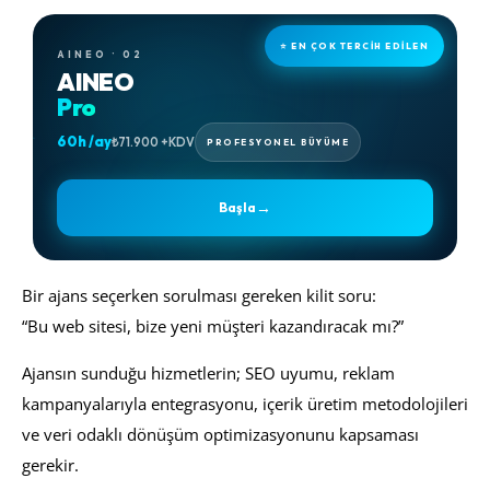
⭐ EN ÇOK TERCİH EDİLEN
AINEO · 02
AINEO
Pro
60h /ay
₺71.900 +KDV
PROFESYONEL BÜYÜME
→
Başla
Bir ajans seçerken sorulması gereken kilit soru:
“Bu web sitesi, bize yeni müşteri kazandıracak mı?”
Ajansın sunduğu hizmetlerin; SEO uyumu, reklam
kampanyalarıyla entegrasyonu, içerik üretim metodolojileri
ve veri odaklı dönüşüm optimizasyonunu kapsaması
gerekir.