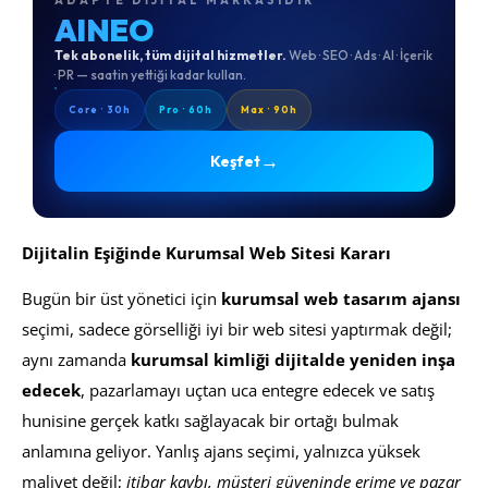
AINEO
Tek abonelik, tüm dijital hizmetler.
Web · SEO · Ads · AI · İçerik
· PR — saatin yettiği kadar kullan.
Core · 30h
Pro · 60h
Max · 90h
→
Keşfet
Dijitalin Eşiğinde Kurumsal Web Sitesi Kararı
Bugün bir üst yönetici için
kurumsal web tasarım ajansı
seçimi, sadece görselliği iyi bir web sitesi yaptırmak değil;
aynı zamanda
kurumsal kimliği dijitalde yeniden inşa
edecek
, pazarlamayı uçtan uca entegre edecek ve satış
hunisine gerçek katkı sağlayacak bir ortağı bulmak
anlamına geliyor. Yanlış ajans seçimi, yalnızca yüksek
maliyet değil;
itibar kaybı, müşteri güveninde erime ve pazar