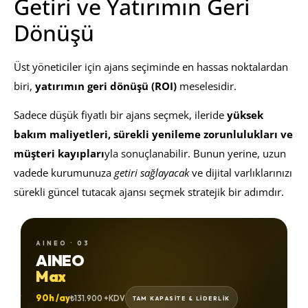
Getiri ve Yatırımın Geri
Dönüşü
Üst yöneticiler için ajans seçiminde en hassas noktalardan
biri,
yatırımın geri dönüşü (ROI)
meselesidir.
Sadece düşük fiyatlı bir ajans seçmek, ileride
yüksek
bakım maliyetleri, sürekli yenileme zorunlulukları ve
müşteri kayıpları
yla sonuçlanabilir. Bunun yerine, uzun
vadede kurumunuza
getiri sağlayacak
ve dijital varlıklarınızı
sürekli güncel tutacak ajansı seçmek stratejik bir adımdır.
AINEO · 03
AINEO
Max
90h /ay
₺131.900 +KDV
TAM KAPASİTE & LİDERLİK