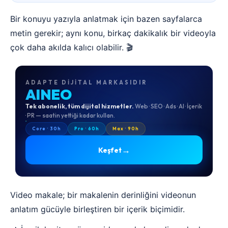
Bir konuyu yazıyla anlatmak için bazen sayfalarca
metin gerekir; aynı konu, birkaç dakikalık bir videoyla
çok daha akılda kalıcı olabilir. 🎬
ADAPTE DIJITAL MARKASIDIR
AINEO
Tek abonelik, tüm dijital hizmetler.
Web · SEO · Ads · AI · İçerik
· PR — saatin yettiği kadar kullan.
Core · 30h
Pro · 60h
Max · 90h
→
Keşfet
Video makale; bir makalenin derinliğini videonun
anlatım gücüyle birleştiren bir içerik biçimidir.