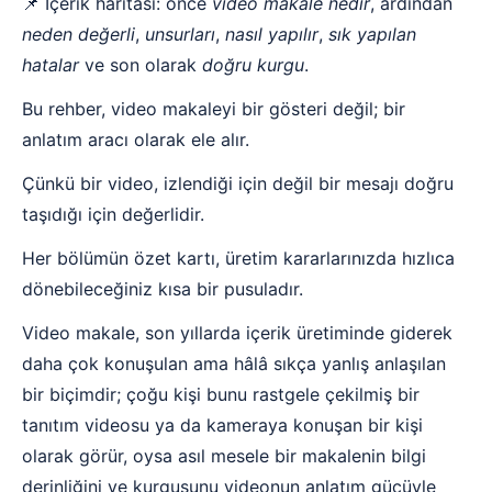
📌 İçerik haritası: önce
video makale nedir
, ardından
neden değerli
,
unsurları
,
nasıl yapılır
,
sık yapılan
hatalar
ve son olarak
doğru kurgu
.
Bu rehber, video makaleyi bir gösteri değil; bir
anlatım aracı olarak ele alır.
Çünkü bir video, izlendiği için değil bir mesajı doğru
taşıdığı için değerlidir.
Her bölümün özet kartı, üretim kararlarınızda hızlıca
dönebileceğiniz kısa bir pusuladır.
Video makale, son yıllarda içerik üretiminde giderek
daha çok konuşulan ama hâlâ sıkça yanlış anlaşılan
bir biçimdir; çoğu kişi bunu rastgele çekilmiş bir
tanıtım videosu ya da kameraya konuşan bir kişi
olarak görür, oysa asıl mesele bir makalenin bilgi
derinliğini ve kurgusunu videonun anlatım gücüyle