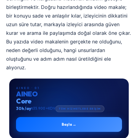
birleştirmektir. Doğru hazırlandığında video makale;
bir konuyu sade ve anlaşılır kılar, izleyicinin dikkatini
uzun süre tutar, markayla izleyici arasında güven
kurar ve arama ile paylaşımda doğal olarak öne çıkar.
Bu yazıda video makalenin gerçekte ne olduğunu,
neden değerli olduğunu, hangi unsurlardan
oluştuğunu ve adım adım nasıl üretildiğini ele
alıyoruz.
AINEO · 01
AINEO
Core
30h /ay
₺35.900 +KDV
TÜM HİZMETLERE ERİŞİM
→
Başla