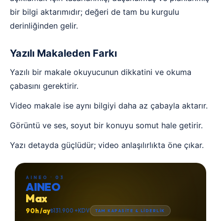
bir bilgi aktarımıdır; değeri de tam bu kurgulu
derinliğinden gelir.
Yazılı Makaleden Farkı
Yazılı bir makale okuyucunun dikkatini ve okuma
çabasını gerektirir.
Video makale ise aynı bilgiyi daha az çabayla aktarır.
Görüntü ve ses, soyut bir konuyu somut hale getirir.
Yazı detayda güçlüdür; video anlaşılırlıkta öne çıkar.
AINEO · 03
AINEO
Max
90h /ay
₺131.900 +KDV
TAM KAPASİTE & LİDERLİK