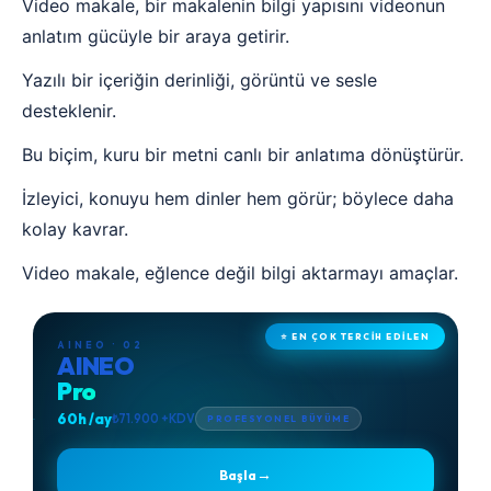
Video makale, bir makalenin bilgi yapısını videonun
anlatım gücüyle bir araya getirir.
Yazılı bir içeriğin derinliği, görüntü ve sesle
desteklenir.
Bu biçim, kuru bir metni canlı bir anlatıma dönüştürür.
İzleyici, konuyu hem dinler hem görür; böylece daha
kolay kavrar.
Video makale, eğlence değil bilgi aktarmayı amaçlar.
⭐ EN ÇOK TERCİH EDİLEN
AINEO · 02
AINEO
Pro
60h /ay
₺71.900 +KDV
PROFESYONEL BÜYÜME
→
Başla